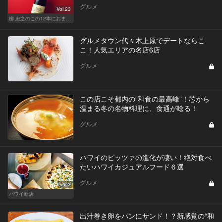
グルメ
Vol.23
柳 忠之のこの12本におまかせ
グルメタウン代々木上原でデートならこ
こ！人気エリアの名店6店
グルメ
この店こそ都内の“和食の最高峰”！芯から
温まる冬の名物料理に、食通が唸る！
グルメ
ハワイのピッツァの進化が凄い！絶対食べ
たいハワイカジュアルフード６選
グルメ
Vol.3
ハワイ新店
出汁巻き卵をパンにサンド！？新感覚の“和