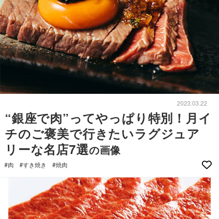
2023.03.22
“銀座で肉”ってやっぱり特別！月イ
チのご褒美で行きたいラグジュア
リーな名店7選
の画像
#肉
#すき焼き
#焼肉