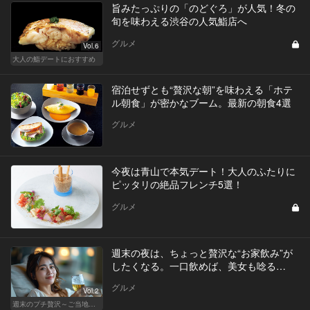
旨みたっぷりの「のどぐろ」が人気！冬の
旬を味わえる渋谷の人気鮨店へ
グルメ
Vol.6
大人の鮨デートにおすすめ
宿泊せずとも“贅沢な朝”を味わえる「ホテ
ル朝食」が密かなブーム。最新の朝食4選
グルメ
今夜は青山で本気デート！大人のふたりに
ピッタリの絶品フレンチ5選！
グルメ
週末の夜は、ちょっと贅沢な“お家飲み”が
したくなる。一口飲めば、美女も唸る…
グルメ
Vol.2
週末のプチ贅沢～ご当地グルメ～