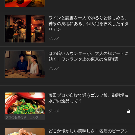
ワインと読書を一人でゆるりと愉しめる。
神泉の奥地にある、個人宅を改装したイタ
リアン
グルメ
ほの暗いカウンターが、大人の鮨デートに
効く！ワンランク上の東京の名店4選
グルメ
藤田プロが自腹で通うゴルフ飯。御殿場＆
水戸の逸品って？
グルメ
Vol.2
プロのお墨付き！ゴルフ帰りの絶品グルメ
どこか懐かしい美味しさ！名店のビーフン