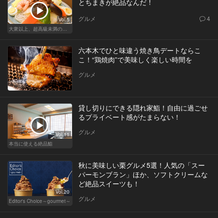
とちまきが絶品なんだ！
グルメ
4
Vol.5
大衆以上、超高級未満の絶品中華
六本木でひと味違う焼き鳥デートならこ
こ！“鶏焼肉”で美味しく楽しい時間を
グルメ
貸し切りにできる隠れ家鮨！自由に過ごせ
るプライベート感がたまらない！
グルメ
Vol.11
本当に使える絶品鮨
秋に美味しい栗グルメ5選！人気の「スー
パーモンブラン」ほか、ソフトクリームな
ど絶品スイーツも！
Vol.20
グルメ
Editor's Choice～gourmet～