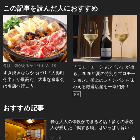
この記事を読んだ人におすすめ
冬は、鍋があるから許す Vol.18
「モエ・エ・シャンドン」が贈
すき焼きならやっぱり『人形町
る、2026年夏の特別なプロモー
今半』が最高だ！大事な食事会
ション。極上のシャンパンを味
は名店へ行こう！
わえる厳選店舗を一挙紹介！
PR
おすすめ記事
粋な大人の体験ができる名店！多くの著名
人が愛した「鴨すき鍋」はやっぱり旨い
グルメ