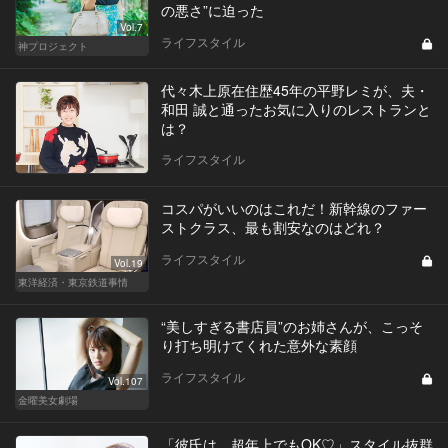
の悪さ”に迫った
Vol.7
ライフスタイル
神プロジェクト
代々木上原在住歴45年の平野レミが、夫・
和田 誠と通ったお気に入りのレストランと
は？
ライフスタイル
コスパがいいのはこれだ！新幹線のファー
ストクラス、最も割安なのはどれ？
ライフスタイル
Vol.19
東洋経済・東京鉄道事情
“美しすぎる書店員”のお姉さんが、こっそ
り打ち明けてくれた意外な素顔
ライフスタイル
Vol.107
金曜美女劇場
「彼氏は、超年上でもOK♡」スタイル抜群