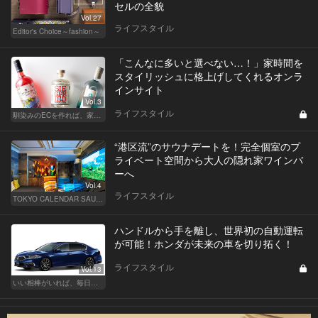
セルの全貌
Vol.27
ライフスタイル
Editor's Choice～fashion～
「こんなに多いと選べない…！」家時間を
スタイリッシュに格上げしてくれるオンラ
インサイト
Vol.3
ライフスタイル
馴染みのECを作れば、家飲みが変わる！
“港区流”のサウナデートを！完全個室のプ
ライベート空間から大人の隠れ家ワインバ
ーへ
Vol.4
ライフスタイル
TOKYO CALENDAR SAUNA CLUB ― トウカレ サウナクラブ ―
ハンドルから手を離し、世界初の自動運転
が可能！ホンダが未来の車を切り拓く！
ライフスタイル
Vol.13
いい相棒がいれば、毎日が楽しい。クルマがあるとできること