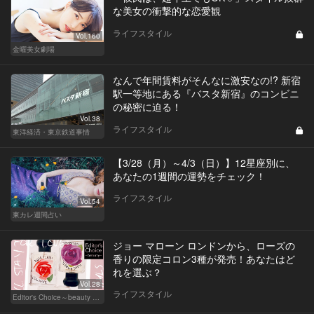
な美女の衝撃的な恋愛観
ライフスタイル
Vol.160
金曜美女劇場
なんで年間賃料がそんなに激安なの!? 新宿
駅一等地にある『バスタ新宿』のコンビニ
の秘密に迫る！
Vol.38
ライフスタイル
東洋経済・東京鉄道事情
【3/28（月）～4/3（日）】12星座別に、
あなたの1週間の運勢をチェック！
ライフスタイル
Vol.54
東カレ週間占い
ジョー マローン ロンドンから、ローズの
香りの限定コロン3種が発売！あなたはど
れを選ぶ？
Vol.28
ライフスタイル
Editor's Choice～beauty & wellness～