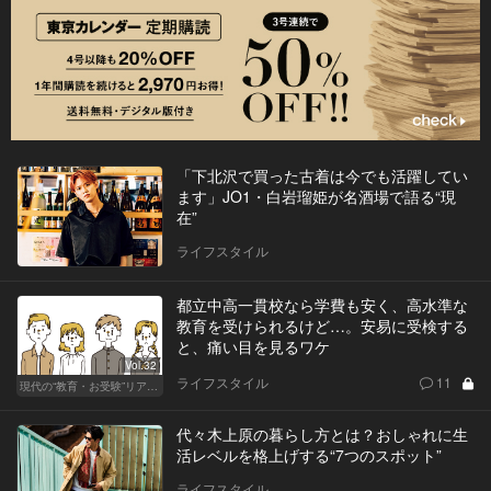
「下北沢で買った古着は今でも活躍してい
ます」JO1・白岩瑠姫が名酒場で語る“現
在”
ライフスタイル
都立中高一貫校なら学費も安く、高水準な
教育を受けられるけど…。安易に受検する
と、痛い目を見るワケ
Vol.32
ライフスタイル
11
現代の“教育・お受験”リアルドキュメント
代々木上原の暮らし方とは？おしゃれに生
活レベルを格上げする“7つのスポット”
ライフスタイル