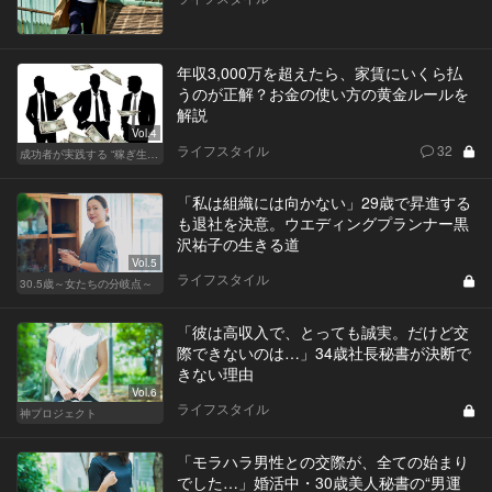
年収3,000万を超えたら、家賃にいくら払
うのが正解？お金の使い方の黄金ルールを
解説
Vol.4
ライフスタイル
32
成功者が実践する “稼ぎ生活”
「私は組織には向かない」29歳で昇進する
も退社を決意。ウエディングプランナー黒
沢祐子の生きる道
Vol.5
ライフスタイル
30.5歳～女たちの分岐点～
「彼は高収入で、とっても誠実。だけど交
際できないのは…」34歳社長秘書が決断で
きない理由
Vol.6
ライフスタイル
神プロジェクト
「モラハラ男性との交際が、全ての始まり
でした…」婚活中・30歳美人秘書の“男運