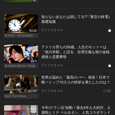
知らないあなたは損してる!? ｢東京の終電｣
基礎知識
ライフスタイル
Vol.26
東洋経済・東京鉄道事情
アメリカ育ちの26歳。人生のモットーは
「他力本願」と語る、合理主義な彼の金銭
感覚と恋愛事情
Vol.4
ライフスタイル
東京独身白書2024 予告編
世界が認めた「最高のバー」発表！日本で
唯一トップ10入りの快挙を果たしたのは？
ライフスタイル
23
Vol.150
World Trend News
今年の“ラン活”始動！過去2年も大好評。土
屋鞄とミナ ペルホネン、人気コラボランド