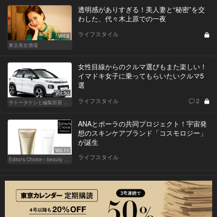
透明感がありすぎる！美人妻と“秘密”を交
わした、代々木上原での一夜
ライフスタイル
Vol.5
東京美女酒場
女性目線からのクルマ選びもまた楽しい！
イマドキ女子に乗ってもらいたいクルマ5
選
Vol.50
ライフスタイル
2
サトータケシと編集部員 船山の"CAR GENTSへの道"
ANAとポーラの共同プロジェクト！宇宙発
想のスキンケアブランド「コスモロジー」
が誕生
Vol.11
ライフスタイル
Editor's Choice～beauty & wellness～