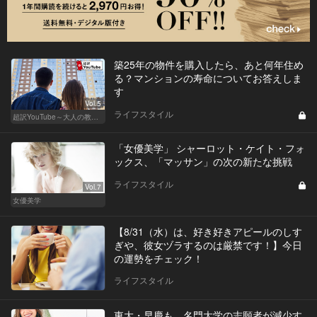
築25年の物件を購入したら、あと何年住め
る？マンションの寿命についてお答えしま
す
Vol.5
ライフスタイル
超訳YouTube～大人の教養講座～
「女優美学」 シャーロット・ケイト・フォ
ックス、「マッサン」の次の新たな挑戦
ライフスタイル
Vol.7
女優美学
【8/31（水）は、好き好きアピールのしす
ぎや、彼女ヅラするのは厳禁です！】今日
の運勢をチェック！
ライフスタイル
東大・早慶も…名門大学の志願者が減少す