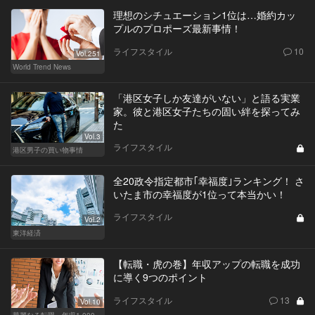
理想のシチュエーション1位は…婚約カッ
プルのプロポーズ最新事情！
ライフスタイル
10
Vol.251
World Trend News
「港区女子しか友達がいない」と語る実業
家。彼と港区女子たちの固い絆を探ってみ
た
Vol.3
ライフスタイル
港区男子の買い物事情
全20政令指定都市｢幸福度｣ランキング！ さ
いたま市の幸福度が1位って本当かい！
ライフスタイル
Vol.2
東洋経済
【転職・虎の巻】年収アップの転職を成功
に導く9つのポイント
ライフスタイル
13
Vol.10