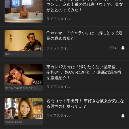
ウン…。麻布十番の隠れ家サウナで、美女
がととのってみた！
ライフスタイル
One day：「チャラい」は、男にとって最
高の褒め言葉だ
ライフスタイル
40
Vol.6
港区モード
東カレ12月号は「帰りたくない温泉宿」。
令和6年、艶やかに進化した最新の温泉宿
を厳選紹介！
Vol.91
ライフスタイル
東カレの素敵な大人に必要なこと
名門ヨット部出身！ 車好きな彼女が気にな
る男性の仕草って…？
ライフスタイル
Vol.23
金曜美女劇場