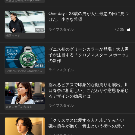
華麗なる転職～年収1,000万超の道～
One day：28歳の男が人生最悪の日に見つ
けた、小さな希望
ライフスタイル
35
Vol.5
港区モード
ゼニス初のグリーンカラーが登場！大人男
子が注目する「クロノマスター スポーツ」
の新作
Vol.33
ライフスタイル
Editor's Choice～fashion～
揺れるピアスで印象的な顔周りを演出。川
口春奈に相応しい、こだわりや意思を感じ
るデザインの効果とは
Vol.32
ライフスタイル
東カレ女子の作り方
「クリスマスに愛する人と歩いてみたい」
磯村勇斗が抱く、青山という街への想い
ライフスタイル