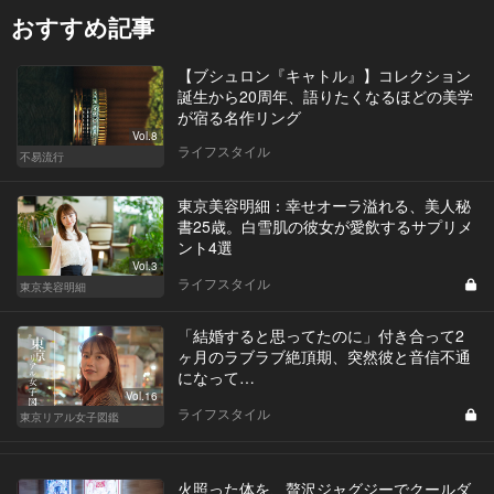
おすすめ記事
【ブシュロン『キャトル』】コレクション
誕生から20周年、語りたくなるほどの美学
が宿る名作リング
Vol.8
ライフスタイル
不易流行
東京美容明細：幸せオーラ溢れる、美人秘
書25歳。白雪肌の彼女が愛飲するサプリメ
ント4選
Vol.3
ライフスタイル
東京美容明細
「結婚すると思ってたのに」付き合って2
ヶ月のラブラブ絶頂期、突然彼と音信不通
になって…
Vol.16
ライフスタイル
東京リアル女子図鑑
火照った体を、贅沢ジャグジーでクールダ