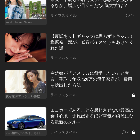
るなか、増加が目立った“人気大学”は？
ライフスタイル
14
Vol.237
World Trend News
【裏話あり】ギャップに思わずドキッ…！
梅原裕一郎が、低音ボイスでうちあけてく
れた話
ライフスタイル
突然娘が「アメリカに留学したい」と宣
言！手取り年収720万の母子家庭が、費用
を捻出した方法
Vol.8
ライフスタイル
我が家のエンジェル係数
エコカーであることを感じさせない最高の
乗り心地！走れば走るほど空気が綺麗にな
る最新のクルマ
Vol.3
ライフスタイル
2
いい相棒がいれば、毎日が楽しい。クルマがあるとできること