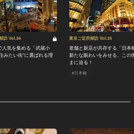
 Vol.36
東京ご近所探訪 Vol.35
で人気を集める「武蔵小
老舗と新店が共存する「日本
“住みたい街”に選ばれる理
新たな賑わいをみせる、この
まに迫る！
#日本橋