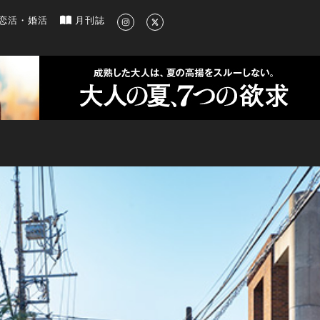
新のグルメ、洗練されたライフスタイル情報
恋活・婚活
月刊誌