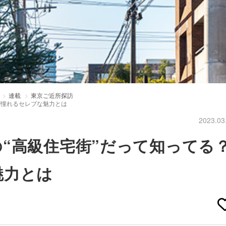
連載
東京ご近所探訪
が憧れるセレブな魅力とは
2023.03
“高級住宅街”だって知ってる
魅力とは