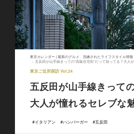
東京カレンダー | 最新のグルメ、洗練されたライフスタイル情報
五反田が山手線きっての“高級住宅街”だって知ってる？大人
東京ご近所探訪 Vol.24
五反田が山手線きっての
大人が憧れるセレブな
#イタリアン
#ハンバーガー
#五反田