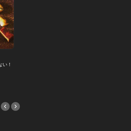
小宮山雄飛の“英世”なる食卓 Vol.34
夜桜帰り
ない！
定食屋はもはや大人のエンタメ場！
駒沢公
白飯が止まらない究極定食はこれ
自由が
だ！
#中華
#肉