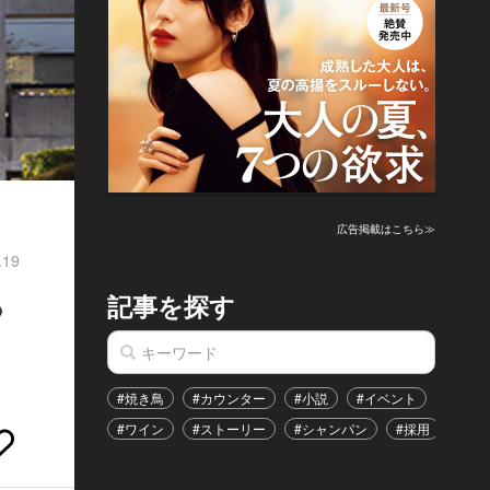
広告掲載はこちら≫
.19
記事を探す
？
#焼き鳥
#カウンター
#小説
#イベント
#港区
#ワイン
#ストーリー
#シャンパン
#採用
#恋