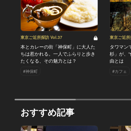
東京ご近所探訪 Vol.37
東京ご近所探訪
本とカレーの街「神保町」に大人た
タワマン
ちは惹かれる。一人でふらりと歩き
杉」が、
たくなる、その魅力とは？
由とは
#神保町
#カフェ
おすすめ記事