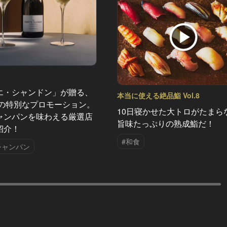
エ・シャンドン」が贈る、
本当に使える絶品鮨 Vol.8
夏の特別なプロモーション。
10日寝かせた大トロがたまら
ャンパンを味わえる厳選店
旨味たっぷりの熟成鮨だ！
紹介！
#和食
シャンパン