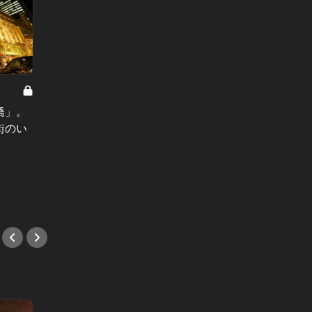
東京ご近所探訪 Vol.34
東京ご近所
橋」。
「戸越銀座」の魅力は商店街だけじ
「築地
街のい
ゃない！住宅街や路地裏に潜む人気
信地”
店にも心惹かれる
タリア
#戸越
#築地