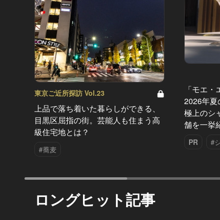
「モエ・
東京ご近所探訪 Vol.23
2026年
上品で落ち着いた暮らしができる、
極上のシ
目黒区屈指の街。芸能人も住まう高
舗を一挙
級住宅地とは？
PR
#
#蕎麦
ロングヒット記事