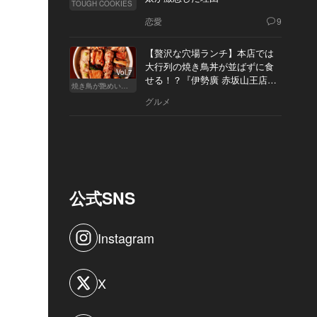
TOUGH COOKIES
恋愛
9
【贅沢な穴場ランチ】本店では
大行列の焼き鳥丼が並ばずに食
Vol.7
せる！？『伊勢廣 赤坂山王店』
焼き鳥が艶めいてきた
へ
グルメ
公式SNS
Instagram
X