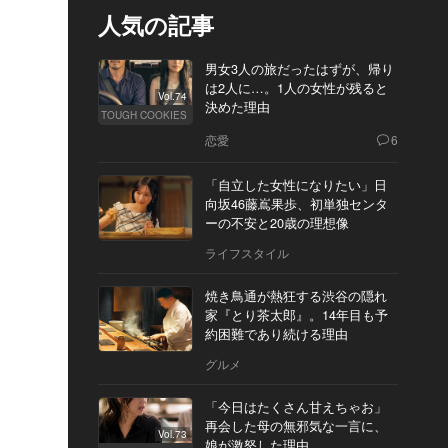
人気の記事
男女3人の旅だったはずが、帰り
は2人に…。1人の女性が残ると
Vol.74
決めた理由
TOUGH COOKIES
恋愛
6
「自立した女性になりたい」日
向坂46藤嶌果歩、初単独センタ
ーの不安と20歳の理想像
ライフスタイル
焼き鳥通が熱狂する渋谷の隠れ
家『とり茶太郎』。14年目も予
約困難であり続ける理由
グルメ
「今日はたくさん甘えちゃお」
再会した母の無邪気な一言に、
Vol.73
娘が激怒した理由