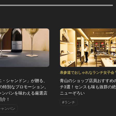
表参道でおしゃれなランチ女子会 Vo
エ・シャンドン」が贈る、
青山のショップ店員おすすめ
夏の特別なプロモーション。
チ3選！センスも味も抜群の
ャンパンを味わえる厳選店
ニューぞろい
紹介！
#ランチ
シャンパン