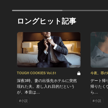
ロングヒット記事
TOUGH COOKIES Vol.51
今夜、罪の味を
深夜3時、妻の出張先ホテルに突然
デート帰
現れた夫。差し入れ目的だという
帰りたく
が、本音は…
ら…
#小説
#小説