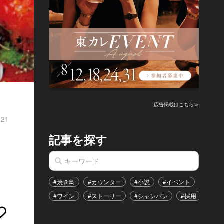
広告掲載はこちら≫
.21
記事を探す
#焼き鳥
#カウンター
#小説
#イベント
#港区
#ワイン
#ストーリー
#シャンパン
#採用
#恋