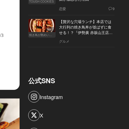
TOUGH COOKIES
恋愛
9
【贅沢な穴場ランチ】本店では
ンパーニュお好きなだけ￥1,000。ワインによく合う絶妙な塩加減
大行列の焼き鳥丼が並ばずに食
Vol.7
せる！？『伊勢廣 赤坂山王店』
/3
焼き鳥が艶めいてきた
へ
グルメ
公式SNS
Instagram
X