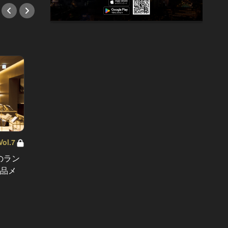
l.7
のラン
小宮山雄飛
絶品メ
トリュフ！鮨！天ぷら！昼から贅沢
ベーコ
が叶う六本木ランチ６選
既存概
#ランチ
#ラン