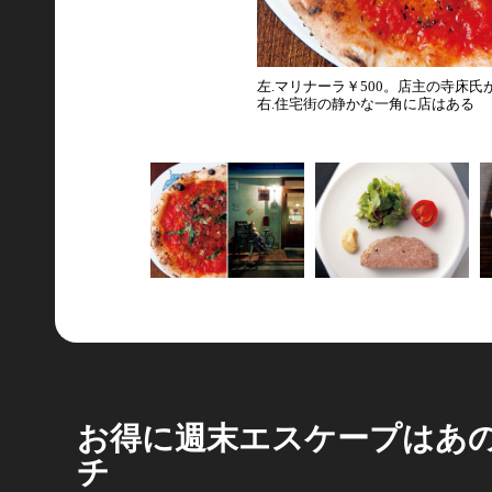
左.マリナーラ￥500。店主の寺床
右.住宅街の静かな一角に店はある
お得に週末エスケープはあ
チ