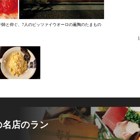
氏が師と仰ぐ、7人のピッツァイウオーロの薫陶のたまもの
パテ・ド・カ
1
の名店のラン