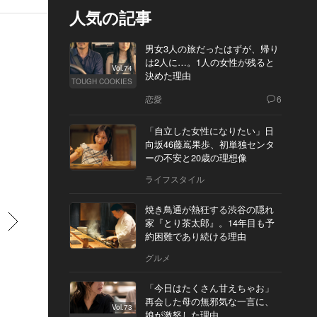
人気の記事
男女3人の旅だったはずが、帰り
は2人に…。1人の女性が残ると
Vol.74
決めた理由
TOUGH COOKIES
恋愛
6
「自立した女性になりたい」日
向坂46藤嶌果歩、初単独センタ
ーの不安と20歳の理想像
ライフスタイル
焼き鳥通が熱狂する渋谷の隠れ
すすむ
家『とり茶太郎』。14年目も予
約困難であり続ける理由
グルメ
「今日はたくさん甘えちゃお」
再会した母の無邪気な一言に、
Vol.73
娘が激怒した理由