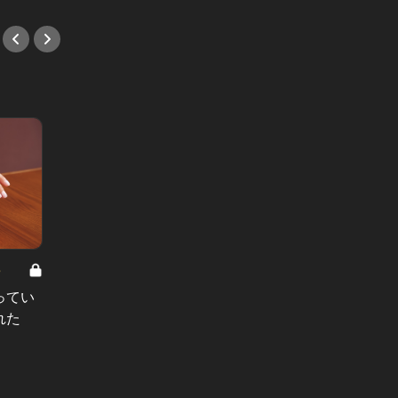
8
男と女の答えあわせ【A】 Vol.308
ってい
結婚願望ゼロだった27歳男性が、交
れた
際2年で突然プロポーズ。彼の心が
変わった“理由”とは
#小説