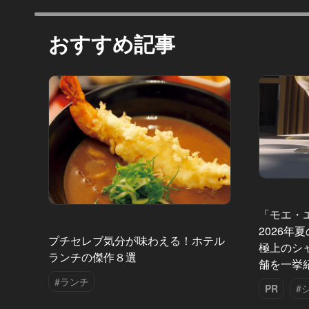
おすすめ記事
「モエ・
2026年
プチセレブ気分が味わえる！ホテル
極上のシ
ランチの傑作８選
舗を一挙
#ランチ
PR
#