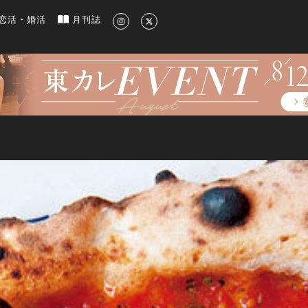
新のグルメ、洗練されたライフスタイル情報
恋活・婚活
月刊誌