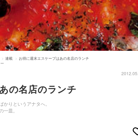
連載
お得に週末エスケープはあの名店のランチ
リー
2012.05
あの名店のランチ
ばかりというアナタへ。
の一皿。