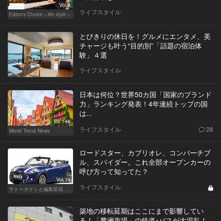
Vol.6
ライフスタイル
Editor's Choice～life style～
とびきりの休日を！グルメにエンタメ、美
チャージも叶う“目的別”「話題の宿泊体
験」４選
ライフスタイル
日本は何位？世界50カ国「国家のブランド
力」ランキング発表！4年連続トップの国
は...
Vol.146
ライフスタイル
28
World Trend News
ロードスター、カブリオレ、コンバーチブ
ル、スパイダー。これ全部オープンカーの
呼び方って知ってた？
Vol.34
ライフスタイル
サトータケシと編集部員 船山の"CAR GENTSへの道"
築地の移転延期はここにまで影響してい
る！「豊洲市場」の鉄道･バスが大混乱！