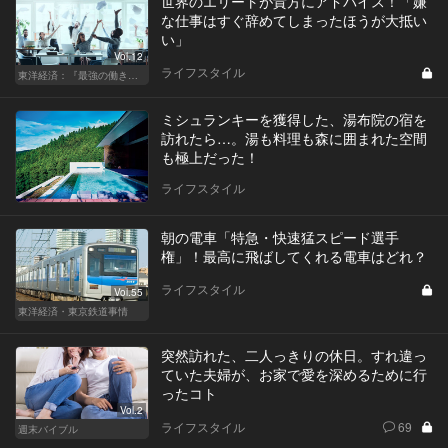
世界のエリートが貴方にアドバイス！「嫌
な仕事はすぐ辞めてしまったほうが大抵い
い」
Vol.12
ライフスタイル
東洋経済：『最強の働き方』『一流の育て方』
ミシュランキーを獲得した、湯布院の宿を
訪れたら…。湯も料理も森に囲まれた空間
も極上だった！
ライフスタイル
朝の電車「特急・快速猛スピード選手
権」！最高に飛ばしてくれる電車はどれ？
ライフスタイル
Vol.55
東洋経済・東京鉄道事情
突然訪れた、二人っきりの休日。すれ違っ
ていた夫婦が、お家で愛を深めるために行
ったコト
Vol.2
ライフスタイル
69
週末バイブル