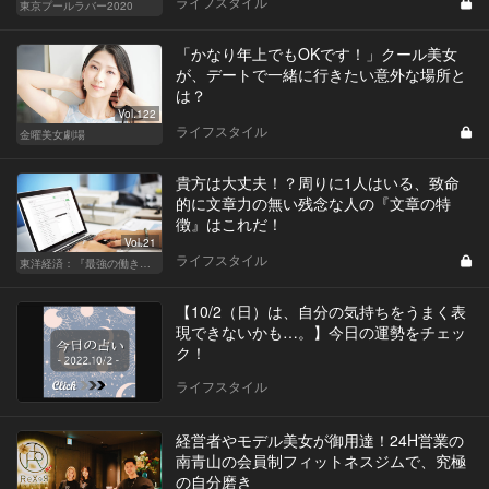
ライフスタイル
東京プールラバー2020
「かなり年上でもOKです！」クール美女
が、デートで一緒に行きたい意外な場所と
は？
Vol.122
ライフスタイル
金曜美女劇場
貴方は大丈夫！？周りに1人はいる、致命
的に文章力の無い残念な人の『文章の特
徴』はこれだ！
Vol.21
ライフスタイル
東洋経済：『最強の働き方』『一流の育て方』
【10/2（日）は、自分の気持ちをうまく表
現できないかも…。】今日の運勢をチェッ
ク！
ライフスタイル
経営者やモデル美女が御用達！24H営業の
南青山の会員制フィットネスジムで、究極
の自分磨き