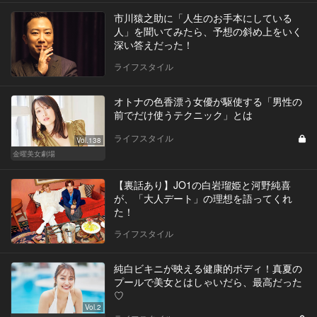
市川猿之助に「人生のお手本にしている
人」を聞いてみたら、予想の斜め上をいく
深い答えだった！
ライフスタイル
オトナの色香漂う女優が駆使する「男性の
前でだけ使うテクニック」とは
ライフスタイル
Vol.138
金曜美女劇場
【裏話あり】JO1の白岩瑠姫と河野純喜
が、「大人デート」の理想を語ってくれ
た！
ライフスタイル
純白ビキニが映える健康的ボディ！真夏の
プールで美女とはしゃいだら、最高だった
♡
Vol.2