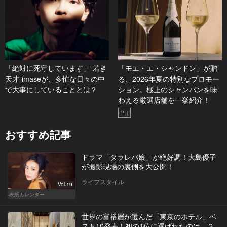
「絶対に死守しています」“若き
「モエ・エ・シャンドン」が贈
天才”imaseが、多忙な日々の中
る、2026年夏の特別なプロモー
で大事にしていることとは？
ション。極上のシャンパンを味
わえる厳選店舗を一挙紹介！
PR
おすすめ記事
ドラマ「タラレバ娘」が絶好調！大島優子
が撮影現場の裏側を大公開！
ライフスタイル
Vol.19
表紙カレンダー
世界の富裕層が選んだ「東京のホテル」ベ
スト10発表！初の1位に選ばれたのは…？