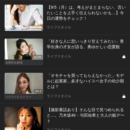
【9/5（月）は、考えがまとまらない、言い
たいことを上手く伝えられないかも…】今
日の運勢をチェック！
ライフスタイル
「好きな人に思いっきり甘えてみたい」青
学出身の才女が語る、奥ゆかしい恋愛観
ライフスタイル
Vol.96
金曜美女劇場
「オモチャを買ってもらえなかった」モデ
ルに起業家…多才なハイスペ女子の幼少期
とは？
Vol.5
ライフスタイル
ハイスペヒストリー
【撮影裏話あり】そんな目で見つめられる
と…。乃木坂46・与田祐希と大人の鮨デー
ト
ライフスタイル