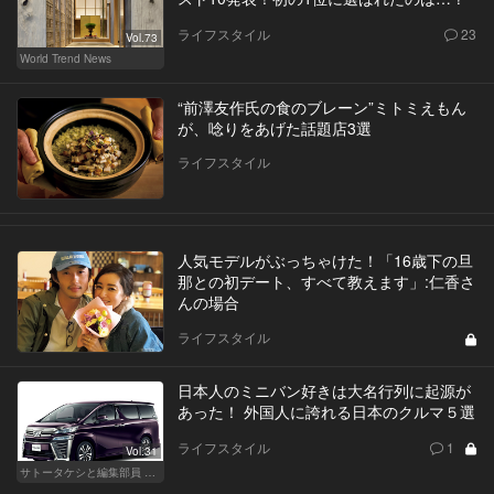
ライフスタイル
23
Vol.73
World Trend News
“前澤友作氏の食のブレーン”ミトミえもん
が、唸りをあげた話題店3選
ライフスタイル
人気モデルがぶっちゃけた！「16歳下の旦
那との初デート、すべて教えます」:仁香さ
んの場合
ライフスタイル
日本人のミニバン好きは大名行列に起源が
あった！ 外国人に誇れる日本のクルマ５選
ライフスタイル
1
Vol.31
サトータケシと編集部員 船山の"CAR GENTSへの道"