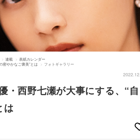
連載
表紙カレンダー
の密やかなご褒美”とは
フォトギャラリー
2022.12
優・西野七瀬が大事にする、“自
とは