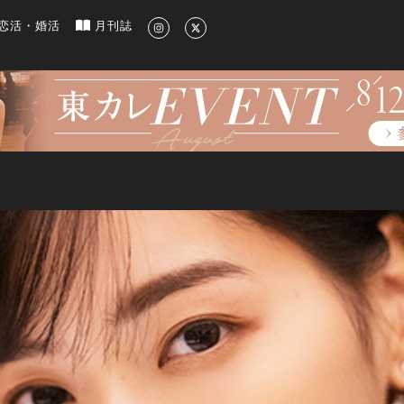
新のグルメ、洗練されたライフスタイル情報
恋活・婚活
月刊誌