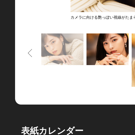
カメラに向ける艶っぽい視線がたま
もどる
表紙カレンダー