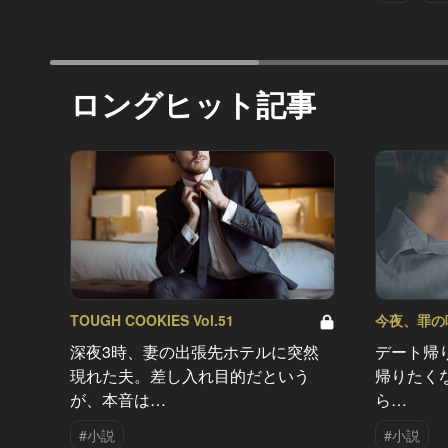
ロングヒット記事
TOUGH COOKIES Vol.51
今夜、罪の味を
深夜3時、妻の出張先ホテルに突然
デート帰
現れた夫。差し入れ目的だという
帰りたく
が、本音は…
ら…
#小説
#小説