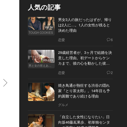
人気の記事
男女3人の旅だったはずが、帰り
は2人に…。1人の女性が残ると
Vol.74
決めた理由
TOUGH COOKIES
恋愛
6
29歳経営者が、3ヶ月で結婚を決
意した理由。初デートからケン
Vol.323
カまで、彼の心を動かした彼女
男と女の答えあわせ【Q】
の態度とは
恋愛
2
すすむ
焼き鳥通が熱狂する渋谷の隠れ
家『とり茶太郎』。14年目も予
約困難であり続ける理由
グルメ
「自立した女性になりたい」日
向坂46藤嶌果歩、初単独センタ