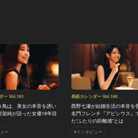
 Vol.161
表紙カレンダー Vol.160
き鳥は、美女の本音を誘い
西野七瀬が結婚生活の本音を
村架純が語った女優16年目
名門フレンチ『アピシウス』
た“ふたりの距離感”とは
ビュー
#インタビュー