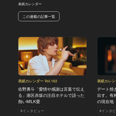
表紙カレンダー
この連載の記事一覧
表紙カレンダー Vol.162
表紙カレンダー
佐野勇斗「愛情や感謝は言葉で伝え
デート焼
る」港区赤坂の注目ホテルで語った
出す。有
熱いM!LK愛
の現在地
#インタビュー
#インタ