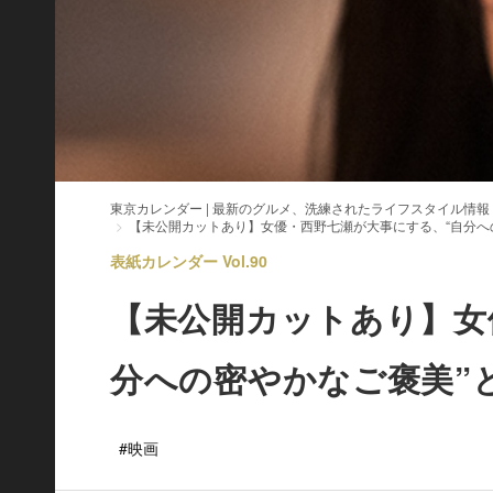
東京カレンダー | 最新のグルメ、洗練されたライフスタイル情報
【未公開カットあり】女優・西野七瀬が大事にする、“自分へ
表紙カレンダー Vol.90
【未公開カットあり】女
分への密やかなご褒美”
#映画