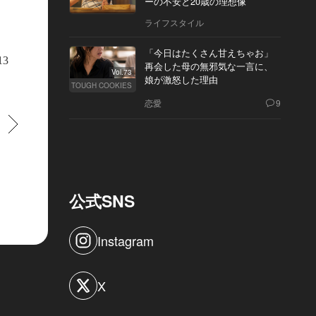
ーの不安と20歳の理想像
ライフスタイル
「今日はたくさん甘えちゃお」
13
再会した母の無邪気な一言に、
Vol.73
娘が激怒した理由
TOUGH COOKIES
恋愛
9
すすむ
公式SNS
Instagram
X