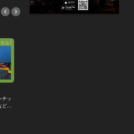
ンチッ
How to be TOKYO GENTS 東京人よ、
など…
紳士たれ！ Vol.16
【10
ヨーグルト日本酒は、夜更けの“おう
うこと
ちデート”の最終兵器
日の運
#デート