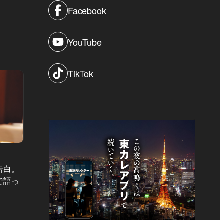
Facebook
YouTube
TikTok
表紙カレンダー Vol.159
表紙カレン
告白。
Aぇ! group末澤誠也「でこぼこ道で
水上恒
で語っ
も進む」“美人”と呼ばれる男の素顔
本音ト
と本音
は？
#インタビュー
#イン