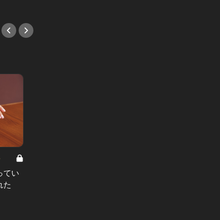
8
男と女の答えあわせ【A】 Vol.308
ってい
結婚願望ゼロだった27歳男性が、交
れた
際2年で突然プロポーズ。彼の心が
変わった“理由”とは
#小説