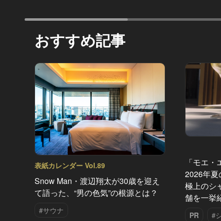
おすすめ記事
「モエ・
表紙カレンダー Vol.89
2026年
Snow Man・渡辺翔太が30歳を迎え
極上のシ
て語った、“男の色気”の根源とは？
舗を一挙
#サウナ
PR
#