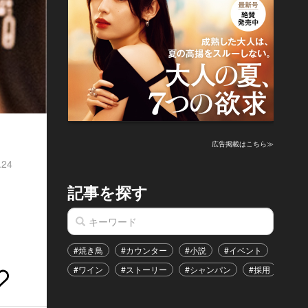
広告掲載はこちら≫
.24
記事を探す
#焼き鳥
#カウンター
#小説
#イベント
#港区
#ワイン
#ストーリー
#シャンパン
#採用
#恋