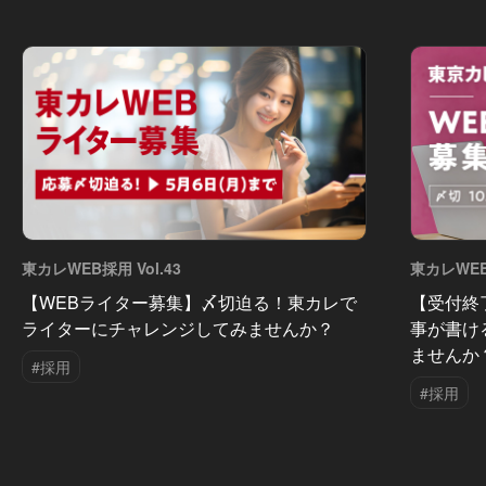
東カレWEB採用 Vol.43
東カレWEB採
【WEBライター募集】〆切迫る！東カレで
【受付終
ライターにチャレンジしてみませんか？
事が書け
ませんか
#採用
#採用