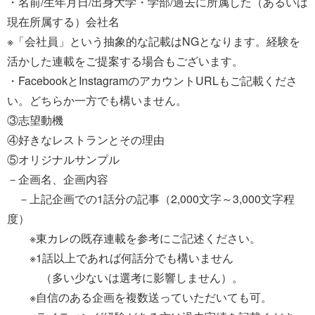
・名前/生年月日/出身大学・学部/過去に所属した（あるいは
現在所属する）会社名
※「会社員」という抽象的な記載はNGとなります。経験を
活かした連載をご提案する場合もございます。
・FacebookとInstagramのアカウントURLもご記載くださ
い。どちらか一方でも構いません。
③志望動機
④好きなレストランとその理由
⑤オリジナルサンプル
－企画名、企画内容
－上記企画での1話分の記事（2,000文字～3,000文字程
度）
※東カレの既存連載を参考にご記述ください。
※1話以上であれば何話分でも構いません
（多い少ないは選考に影響しません）。
※自信のある企画を複数送っていただいても可。