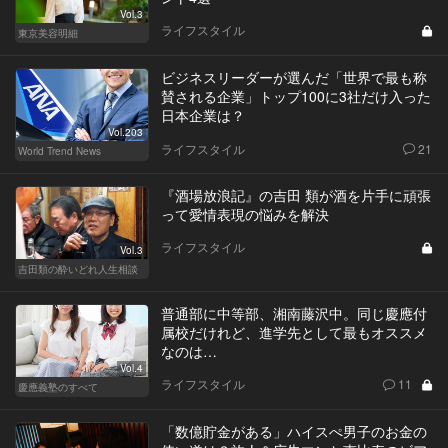
Vol.3
ライフスタイル
東京美容明細
ビジネスリーダーが選んだ「世界で最も称
賛される企業」トップ100に3社だけ入った
日本企業は？
Vol.203
ライフスタイル
21
World Trend News
『酒場放浪記』の吉田 類が酒を片手に頑張
って愛情表現の悩みを解決
ライフスタイル
Vol.3
吉田類の酔いどれ人生相談
普通部に中等部、湘南藤沢中。同じ慶應付
属校だけれど、進学先として最もオススメ
なのは…
Vol.4
ライフスタイル
11
慶應義塾のすべて
「数億貯金がある」ハイスぺ男子のお金の