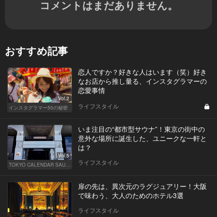
コメントはまだありません。
おすすめ記事
恋人ですか？好きな人はいます（笑）好き
なお店から推し量る、インスタグラマーの
恋愛事情
Vol.2
ライフスタイル
インスタグラマー50の秘密
いま注目の“都市型サウナ”！東京の街中の
意外な場所に誕生した、ユニークな一軒と
は？
Vol.5
ライフスタイル
TOKYO CALENDAR SAUNA CLUB ― トウカレ サウナクラブ ―
扉の先は、異次元のラグジュアリー！大阪
で味わう、大人のためのホテル3選
ライフスタイル