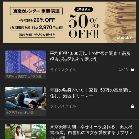
平均所得4,000万以上の世帯に調査！高所
得者が港区以外で選ぶ街
ライフスタイル
23
Vol.1
成功者が実践する “稼ぎ生活”
奇跡の独身がいた！家賃150万の高層階に
住む、港区ドリーマー
ライフスタイル
Vol.3
港区男子のお宅訪問
東京美容明細：幸せオーラ溢れる、美人秘
書25歳。白雪肌の彼女が愛飲するサプリメ
ント4選