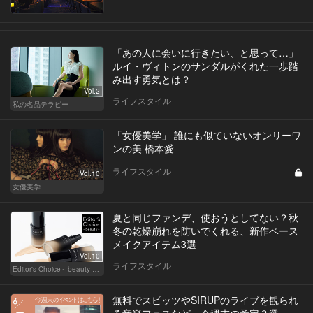
「あの人に会いに行きたい、と思って…」
ルイ・ヴィトンのサンダルがくれた一歩踏
み出す勇気とは？
Vol.2
ライフスタイル
私の名品テラピー
「女優美学」 誰にも似ていないオンリーワ
ンの美 橋本愛
ライフスタイル
Vol.10
女優美学
夏と同じファンデ、使おうとしてない？秋
冬の乾燥崩れを防いでくれる、新作ベース
メイクアイテム3選
Vol.10
ライフスタイル
Editor's Choice～beauty & wellness～
無料でスピッツやSIRUPのライブを観られ