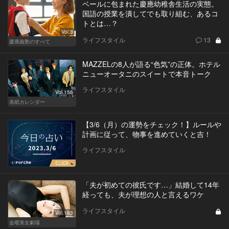
ベールに包まれた慶應幼稚舎生活の実態。
国語の授業を潰してでも取り組む、あるコ
トとは…？
Vol.3
ライフスタイル
13
慶應義塾のすべて
MAZZELの8人が語る“色気”の正体。ホテル
ニューオータニのスイートで本音トーク
ライフスタイル
Vol.156
表紙カレンダー
【3/6（月）の運勢をチェック！】ルールや
計画に従って、物事を進めていくと吉！
ライフスタイル
「夫が初めての彼氏です…」結婚して14年
経っても、夫が理想の人と言えるワケ
ライフスタイル
Vol.163
金曜美女劇場