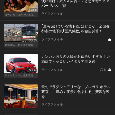
使い道は？旅人＆広告マンと恵比寿のビア
バーでハシゴ酒
Vol.8
ライフスタイル
東カレ男子の行きつけ店でハシゴ酒
｢最も儲けている地下鉄｣はどこか、全国各
都市の地下鉄｢営業係数｣を独自試算！
ライフスタイル
Vol.23
東洋経済・東京鉄道事情
カンカン照りの太陽がお似合いすぎる！ お
洒落でカッコいいイタリア車５選
ライフスタイル
6
Vol.35
サトータケシと編集部員 船山の"CAR GENTSへの道"
最旬でラグジュアリーな「ブルガリ ホテル
東京」。煌めく夜景に包まれる、贅沢な夜
を
ライフスタイル