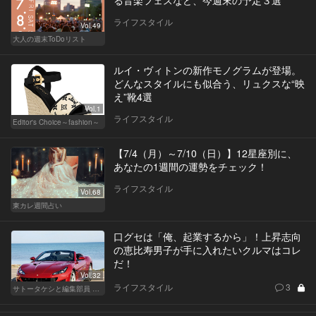
る音楽フェスなど、今週末の予定３選
ライフスタイル
Vol.49
大人の週末ToDoリスト
ルイ・ヴィトンの新作モノグラムが登場。
どんなスタイルにも似合う、リュクスな“映
え”靴4選
Vol.1
ライフスタイル
Editor's Choice～fashion～
【7/4（月）～7/10（日）】12星座別に、
あなたの1週間の運勢をチェック！
ライフスタイル
Vol.68
東カレ週間占い
口グセは「俺、起業するから」！上昇志向
の恵比寿男子が手に入れたいクルマはコレ
だ！
Vol.32
ライフスタイル
3
サトータケシと編集部員 船山の"CAR GENTSへの道"