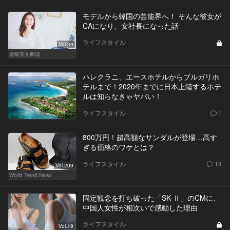
モデルから韓国の芸能界へ！ そんな彼女が
CAになり、女社長になった話
ライフスタイル
Vol.36
金曜美女劇場
ハレクラニ、エースホテルからブルガリホ
テルまで！2020年までに日本上陸するホテ
ルは知らなきゃヤバい！
ライフスタイル
1
800万円！超高額なサンダルが登場…高す
ぎる価格のワケとは？
ライフスタイル
18
Vol.209
World Trend News
固定観念を打ち破った「SK-Ⅱ」のCMに、
中国人女性が相次いで感動した理由
ライフスタイル
Vol.19