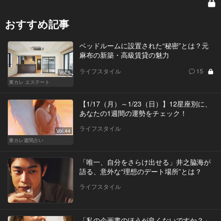
おすすめ記事
ベッドルームに設置された“秘密”とは？元
麻布の新築・高級賃貸の魅力
ライフスタイル
15
Vol.5
東カレ エステート
【1/17（月）～1/23（日）】12星座別に、
あなたの1週間の運勢をチェック！
ライフスタイル
Vol.44
東カレ週間占い
「唯一、自分をさらけ出せる」井之脇海が
語る、意外な“理想のデート場所”とは？
ライフスタイル
「私の企画書のほうが良くないですか？」