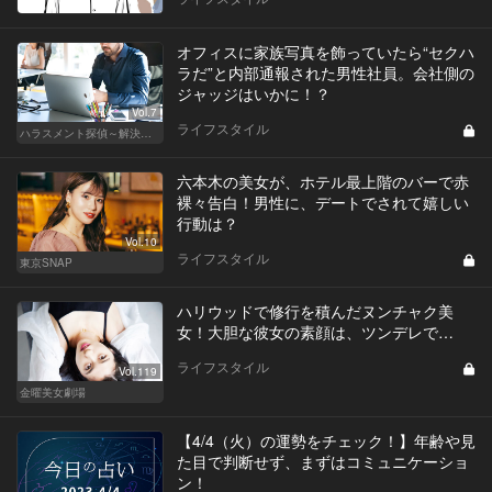
オフィスに家族写真を飾っていたら“セクハ
ラだ”と内部通報された男性社員。会社側の
ジャッジはいかに！？
Vol.7
ライフスタイル
ハラスメント探偵～解決編～
六本木の美女が、ホテル最上階のバーで赤
裸々告白！男性に、デートでされて嬉しい
行動は？
Vol.10
ライフスタイル
東京SNAP
ハリウッドで修行を積んだヌンチャク美
女！大胆な彼女の素顔は、ツンデレで…
ライフスタイル
Vol.119
金曜美女劇場
【4/4（火）の運勢をチェック！】年齢や見
た目で判断せず、まずはコミュニケーショ
ン！