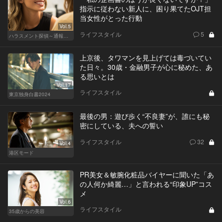
指示に従わない新人に、困り果てたOJT担
当女性がとった行動
Vol.5
ライフスタイル
5
ハラスメント探偵～通報編～
上京後、タワマンを見上げては毒づいてい
た日々。30歳・金融男子が心に秘めた、あ
る思いとは
Vol.17
ライフスタイル
東京独身白書2024
最後の男：遊び歩く“不良妻”が、誰にも秘
密にしている、夫への誓い
ライフスタイル
32
Vol.4
港区モード
PR美女＆敏腕化粧品バイヤーに聞いた「あ
の人何か綺麗…」と言われる“印象UP”コス
メ
Vol.6
ライフスタイル
35歳からの美容