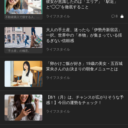
彼女が意識したのは「エリア」「駅近」
と“◯◯”を徹底すること
Vol.3
ライフスタイル
8
不動産購入で損する人、得する人
大人の手土産、迷ったら「伊勢丹新宿店」
一択。世界中の「本物」が集まっている揺
るぎない信頼感
Vol.7
ライフスタイル
「手土産」の極意。
「卵かけご飯が好き」19歳の美女・五百城
茉央さんのお決まりの朝食メニューとは
ライフスタイル
【8/1（月）は、チャンスが広がりそうな予
感！】今日の運勢をチェック！
ライフスタイル