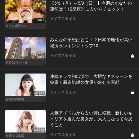
【5/3（月）～5/9（日）】今週のあなたの
運勢は？12星座別に占いをチェック！
ライフスタイル
Vol.7
東カレ週間占い
みんなの予想はどこ！？日本で地価が高い
場所ランキングトップ10
ライフスタイル
Vol.5
東京23区バトル
連続ドラマ初出演で、大胆なキスシーンを
披露！新進気鋭の女優が魅せる素顔
ライフスタイル
Vol.112
金曜美女劇場
人気アイドルから占い師に転職。新しいキ
ャリアを選んだ美女が、大人になって今思
うこと
Vol.115
ライフスタイル
金曜美女劇場