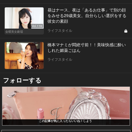
昼はナース、夜は「あるお仕事」で別の顔
をみせる29歳美女。自分らしい選択をする
彼女の素顔
Vol.116
ライフスタイル
金曜美女劇場
橋本マナミが悶絶寸前！！美味快感に酔い
しれた媚薬ごはん
ライフスタイル
フォローする
この記事が気に入ったらいいね！しよう