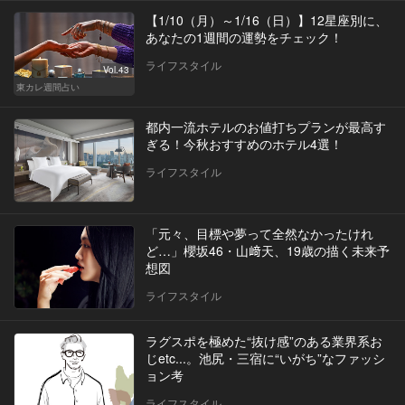
【1/10（月）～1/16（日）】12星座別に、
あなたの1週間の運勢をチェック！
ライフスタイル
Vol.43
東カレ週間占い
都内一流ホテルのお値打ちプランが最高す
ぎる！今秋おすすめのホテル4選！
ライフスタイル
「元々、目標や夢って全然なかったけれ
ど…」櫻坂46・山﨑天、19歳の描く未来予
想図
ライフスタイル
ラグスポを極めた“抜け感”のある業界系お
じetc...。池尻・三宿に“いがち”なファッシ
ョン考
ライフスタイル