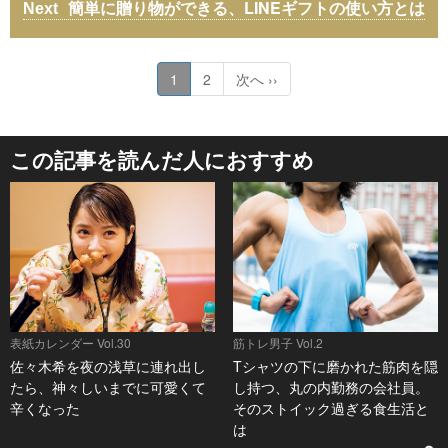
簡単に贈り物ができる、LINEギフトの使い方とは
1
2
次へ ››
この記事を読んだ人におすすめ
表紙カレンダー Vol.30
筋トレ男子 Vol.2
佐々木希を夜の浅草に連れ出し
Tシャツの下に磨かれた筋肉を隠
たら、神々しいまでに可愛くて
し持つ、丸の内勤務の会社員。
辛くなった
そのストイック過ぎる食生活と
は