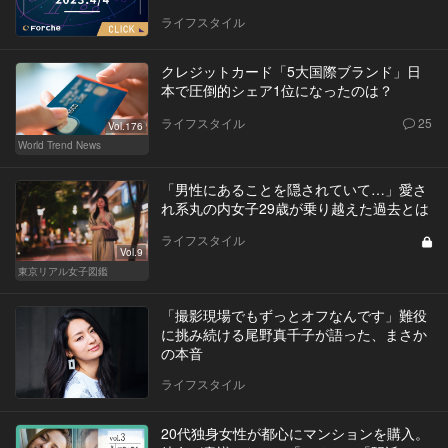
ライフスタイル
クレジットカード「5大国際ブランド」日
本で圧倒的シェア1位になったのは？
ライフスタイル
25
Vol.176
World Trend News
「男性にあることを隠されていて…」愛さ
れ系丸の内女子29歳が乗り越えた過去とは
ライフスタイル
Vol.9
東京リアル女子図鑑
「撮影現場でもずっとオフなんです」難役
に挑み続ける尾野真千子が語った、まさか
の本音
ライフスタイル
20代独身女性が都心にマンションを購入。