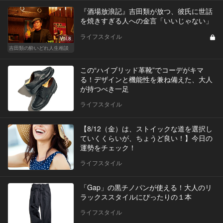
『酒場放浪記』吉田類が放つ、彼氏に世話
を焼きすぎる人への金言「いいじゃない」
ライフスタイル
Vol.8
吉田類の酔いどれ人生相談
この“ハイブリッド革靴”でコーデがキマ
る！デザインと機能性を兼ね備えた、大人
が持つべき一足
ライフスタイル
【8/12（金）は、ストイックな道を選択し
ていくくらいが、ちょうど良い！】今日の
運勢をチェック！
ライフスタイル
「Gap」の黒チノパンが使える！大人のリ
ラックススタイルにぴったりの１本
ライフスタイル