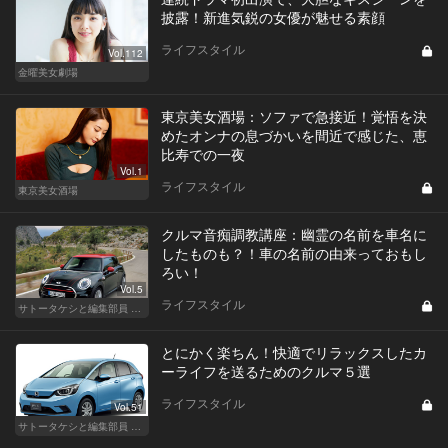
披露！新進気鋭の女優が魅せる素顔
ライフスタイル
Vol.112
金曜美女劇場
東京美女酒場：ソファで急接近！覚悟を決
めたオンナの息づかいを間近で感じた、恵
比寿での一夜
Vol.1
ライフスタイル
東京美女酒場
クルマ音痴調教講座：幽霊の名前を車名に
したものも？！車の名前の由来っておもし
ろい！
Vol.5
ライフスタイル
サトータケシと編集部員 船山の"CAR GENTSへの道"
とにかく楽ちん！快適でリラックスしたカ
ーライフを送るためのクルマ５選
ライフスタイル
Vol.51
サトータケシと編集部員 船山の"CAR GENTSへの道"