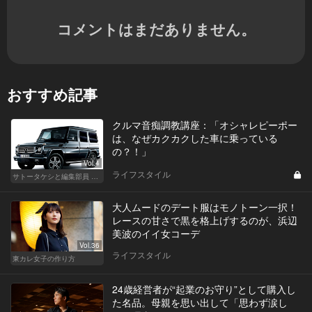
コメントはまだありません。
おすすめ記事
クルマ音痴調教講座：「オシャレピーポー
は、なぜカクカクした車に乗っている
の？！」
Vol.4
ライフスタイル
サトータケシと編集部員 船山の"CAR GENTSへの道"
大人ムードのデート服はモノトーン一択！
レースの甘さで黒を格上げするのが、浜辺
美波のイイ女コーデ
Vol.36
ライフスタイル
東カレ女子の作り方
24歳経営者が“起業のお守り”として購入し
た名品。母親を思い出して「思わず涙し