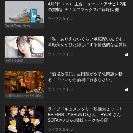
4月2日（木） 主要ニュース：アサヒ1.2兆
の買収計画 / エアマックスに新時代 他
ライフスタイル
Vol.2
World Trend News
「私、ありえないくらい嫉妬深いんです」
童顔美女がひた隠しにする情熱的な恋愛観
ライフスタイル
Vol.104
金曜美女劇場
『酒場放浪記』吉田類が少子化問題を斬
る！「いいから酒場に行きなさい」
ライフスタイル
Vol.10
吉田類の酔いどれ人生相談
ライブドキュメンタリー映画大ヒット！
BE:FIRSTのSHUNTOさん、RYOKIさん、
SOTAさんの未掲載トークを公開
ライフスタイル