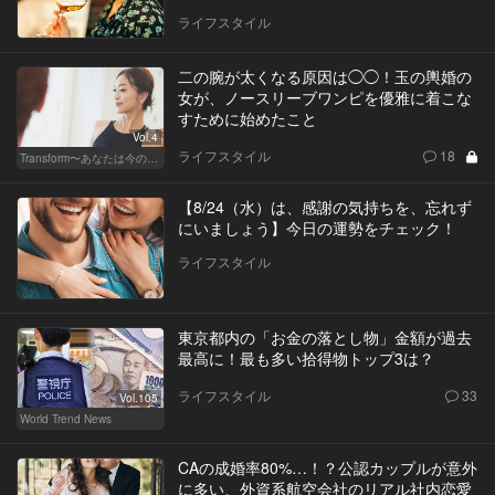
ライフスタイル
二の腕が太くなる原因は◯◯！玉の輿婚の
女が、ノースリーブワンピを優雅に着こな
すために始めたこと
Vol.4
ライフスタイル
18
Transform〜あなたは今の自分に満足してますか？〜
【8/24（水）は、感謝の気持ちを、忘れず
にいましょう】今日の運勢をチェック！
ライフスタイル
東京都内の「お金の落とし物」金額が過去
最高に！最も多い拾得物トップ3は？
ライフスタイル
33
Vol.105
World Trend News
CAの成婚率80%…！？公認カップルが意外
に多い、外資系航空会社のリアル社内恋愛