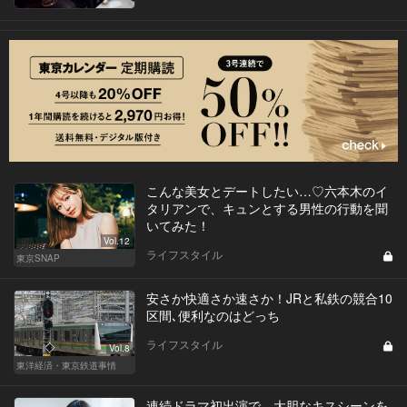
こんな美女とデートしたい…♡六本木のイ
タリアンで、キュンとする男性の行動を聞
いてみた！
Vol.12
ライフスタイル
東京SNAP
安さか快適さか速さか！JRと私鉄の競合10
区間､便利なのはどっち
ライフスタイル
Vol.8
東洋経済・東京鉄道事情
連続ドラマ初出演で、大胆なキスシーンを