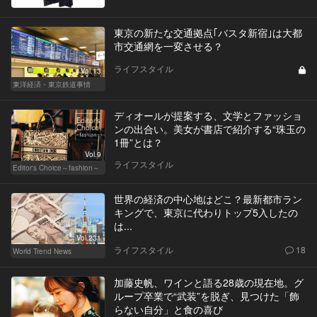
東京の新たな交通拠点｢バスタ新宿｣は大都
市交通網を一変させる？
ライフスタイル
Vol.13
東洋経済・東京鉄道事情
ディオールが提案する、文学とファッショ
ンの出合い。美女が書店で紹介する“珠玉の
1冊”とは？
Vol.9
ライフスタイル
Editor's Choice～fashion～
世界の経済の中心地はどこ？最新都市ラン
キングで、東京に代わりトップ5入したの
は...
Vol.231
ライフスタイル
18
World Trend News
加藤史帆、ワインと語る28歳の現在地。グ
ループ卒業で“武装”を脱ぎ、見つけた「飾
らない自分」と食の喜び