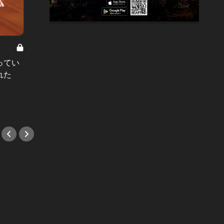
8
男と女の答えあわせ【A】 Vol.308
ってい
結婚願望ゼロだった27歳男性が、交
れた
際2年で突然プロポーズ。彼の心が
変わった“理由”とは
#小説