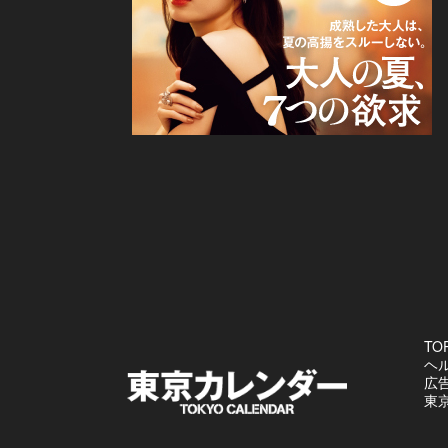
TO
ヘ
広
東