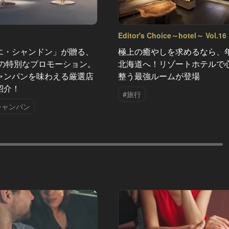
Editor's Choice～hotel～ Vol.16
エ・シャンドン」が贈る、
極上の癒やしを求めるなら、
夏の特別なプロモーション。
北海道へ！リゾートホテルで
ャンパンを味わえる厳選店
整う最強ルームが登場
紹介！
#旅行
シャンパン