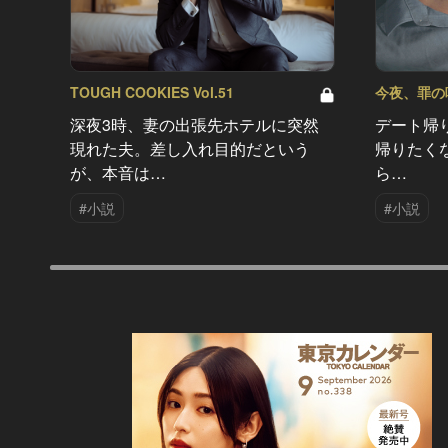
TOUGH COOKIES Vol.51
今夜、罪の味を
深夜3時、妻の出張先ホテルに突然
デート帰
現れた夫。差し入れ目的だという
帰りたく
が、本音は…
ら…
#小説
#小説