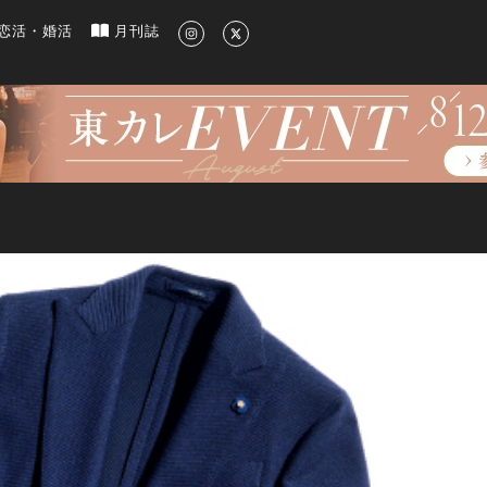
新のグルメ、洗練されたライフスタイル情報
恋活・婚活
月刊誌