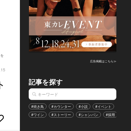
着を
広告掲載はこちら≫
.15
記事を探す
ト
#焼き鳥
#カウンター
#小説
#イベント
#港区
#ワイン
#ストーリー
#シャンパン
#採用
#恋