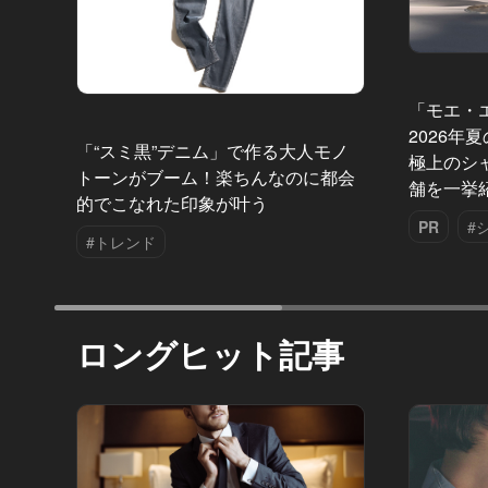
「モエ・
2026年
「“スミ黒”デニム」で作る大人モノ
極上のシ
トーンがブーム！楽ちんなのに都会
舗を一挙
的でこなれた印象が叶う
PR
#
#トレンド
ロングヒット記事