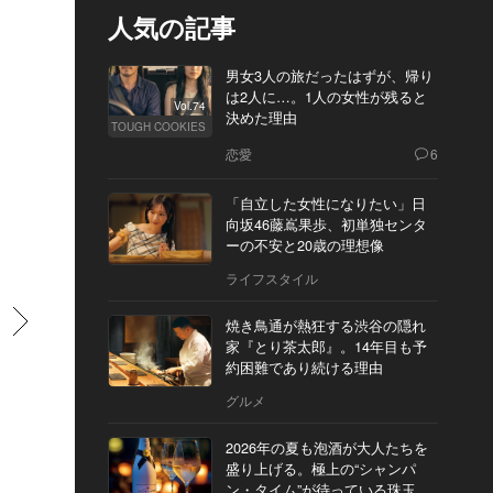
人気の記事
男女3人の旅だったはずが、帰り
は2人に…。1人の女性が残ると
Vol.74
決めた理由
TOUGH COOKIES
恋愛
6
「自立した女性になりたい」日
向坂46藤嶌果歩、初単独センタ
ーの不安と20歳の理想像
ライフスタイル
すすむ
焼き鳥通が熱狂する渋谷の隠れ
家『とり茶太郎』。14年目も予
約困難であり続ける理由
グルメ
2026年の夏も泡酒が大人たちを
盛り上げる。極上の“シャンパ
ン・タイム”が待っている珠玉の