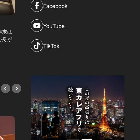
Facebook
YouTube
年末は
リアル東カレ女子1週間コーデ Vol.5
ハラスメ
心身が
リアル東カレ女子1週間コーデ：つ
商社の
TikTok
いに来た華金デート！会員制シャン
んでい
パンバーでの一夜
わずか
#デート
#会食