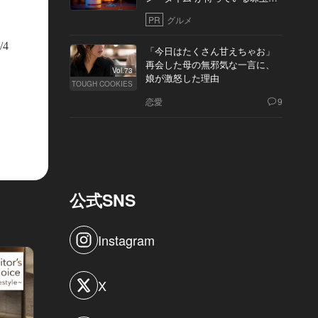
10軒
PR
グルメ
/4
「今日はたくさん甘えちゃお」
再会した母の無邪気な一言に、
Vol.73
娘が激怒した理由
TOUGH COOKIES
恋愛
9
公式SNS
Instagram
X