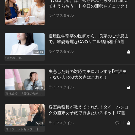
【7/20（水）は、落ち込んだら友達に聞い
てもうらおう！】今日の運勢をチェック！
ライフスタイル
慶應医学部卒の医師から、良家のご子息ま
で。容姿端麗なCAのリアル結婚相手5選
ライフスタイル
Vol.19
CAのリアル
失恋した時の対応でモロバレする｢生涯モ
テない人｣の3大欠点はこれだ！
ライフスタイル
Vol.29
東洋経済：『最強の働き方』『一流の育て方』
客室乗務員が教えてくれた！タイ・バンコ
クの週末女子旅で行きたいスポット17選
ライフスタイル
11
Vol.3
休日ジェットセッター【厳選スポット編】