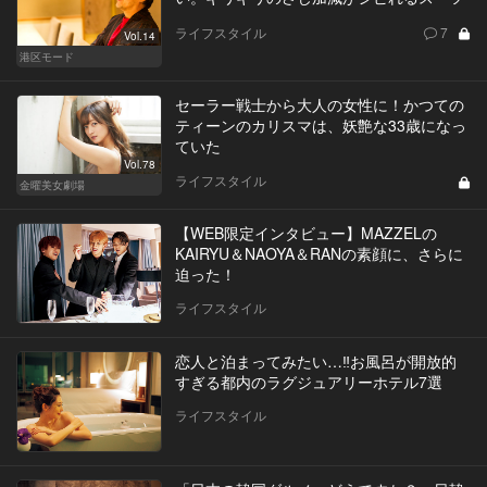
ライフスタイル
7
Vol.14
港区モード
セーラー戦士から大人の女性に！かつての
ティーンのカリスマは、妖艶な33歳になっ
ていた
Vol.78
ライフスタイル
金曜美女劇場
【WEB限定インタビュー】MAZZELの
KAIRYU＆NAOYA＆RANの素顔に、さらに
迫った！
ライフスタイル
恋人と泊まってみたい…‼お風呂が開放的
すぎる都内のラグジュアリーホテル7選
ライフスタイル