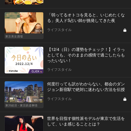
「弱ってるオトコを見ると、いじめたくな
る」美人ドS占い師が挑発してきた夜
ライフスタイル
Vol.4
東京美女酒場
【12/4（日）の運勢をチェック！】イラっ
としても、そのままの感情で過ごしたらも
ったいない！
ライフスタイル
何度行っても訳がわからない、都会のダン
ジョン新宿駅で絶対に迷わない方法を伝授
ライフスタイル
Vol.18
東洋経済・東京鉄道事情
世界を目指す個性派モデルが東京で生活を
して、いま感じることとは？