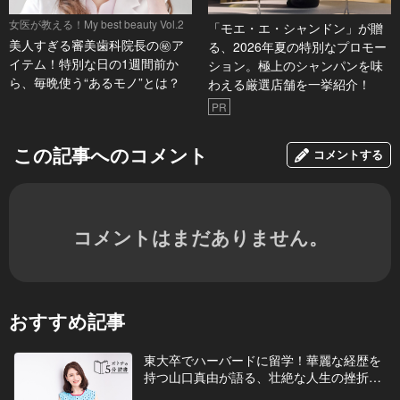
女医が教える！My best beauty Vol.2
「モエ・エ・シャンドン」が贈
美人すぎる審美歯科院長の㊙ア
る、2026年夏の特別なプロモー
イテム！特別な日の1週間前か
ション。極上のシャンパンを味
ら、毎晩使う“あるモノ”とは？
わえる厳選店舗を一挙紹介！
PR
この記事へのコメント
コメントする
コメントはまだありません。
おすすめ記事
東大卒でハーバードに留学！華麗な経歴を
持つ山口真由が語る、壮絶な人生の挫折…