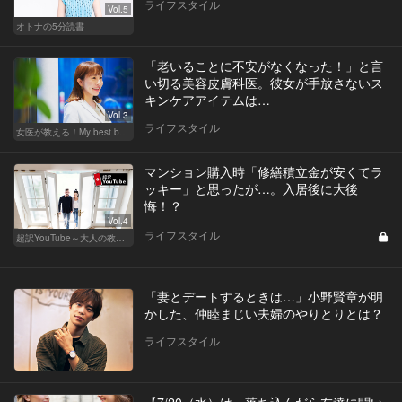
ライフスタイル
Vol.5
オトナの5分読書
「老いることに不安がなくなった！」と言
い切る美容皮膚科医。彼女が手放さないス
キンケアアイテムは…
Vol.3
ライフスタイル
女医が教える！My best beauty
マンション購入時「修繕積立金が安くてラ
ッキー」と思ったが…。入居後に大後
悔！？
Vol.4
ライフスタイル
超訳YouTube～大人の教養講座～
「妻とデートするときは…」小野賢章が明
かした、仲睦まじい夫婦のやりとりとは？
ライフスタイル