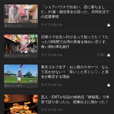
「シェアハウスで出会い、恋に落ちまし
た」31歳・婚活美女が語った、共同生活で
の恋愛事情
Vol.14
ライフスタイル
神プロジェクト
日帰りで台北へ行けるって知ってた！？た
った12時間で台湾の美食を味わい尽くす、
食い倒れ弾丸旅行
Vol.2
ライフスタイル
21
休日ジェットセッター
東京ゴルフ女子：おじ様のスポーツ、なん
て言わせない！「良いこと尽くし♡」と美
女が断言する理由
Vol.10
ライフスタイル
東京ゴルフ女子
芸人・EXITが伝説の焼肉店『静龍苑』で本
音で語り合ったら、想像以上に熱かった！
ライフスタイル