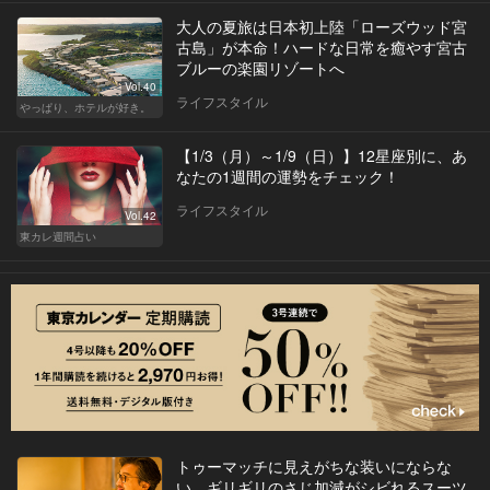
大人の夏旅は日本初上陸「ローズウッド宮
古島」が本命！ハードな日常を癒やす宮古
ブルーの楽園リゾートへ
Vol.40
ライフスタイル
やっぱり、ホテルが好き。
【1/3（月）～1/9（日）】12星座別に、あ
なたの1週間の運勢をチェック！
ライフスタイル
Vol.42
東カレ週間占い
トゥーマッチに見えがちな装いにならな
い。ギリギリのさじ加減がシビれるスーツ