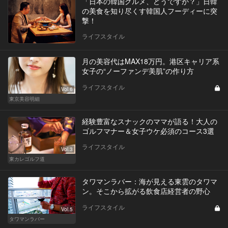
「日本の韓国グルメ、どうですか？」日韓
の美食を知り尽くす韓国人フーディーに突
撃！
ライフスタイル
月の美容代はMAX18万円。港区キャリア系
女子の“ノーファンデ美肌”の作り方
ライフスタイル
Vol.6
東京美容明細
経験豊富なスナックのママが語る！大人の
ゴルフマナー＆女子ウケ必須のコース3選
ライフスタイル
Vol.3
東カレゴルフ道
タワマンラバー：海が見える東雲のタワマ
ン。そこから拡がる飲食店経営者の野心
ライフスタイル
Vol.5
タワマンラバー