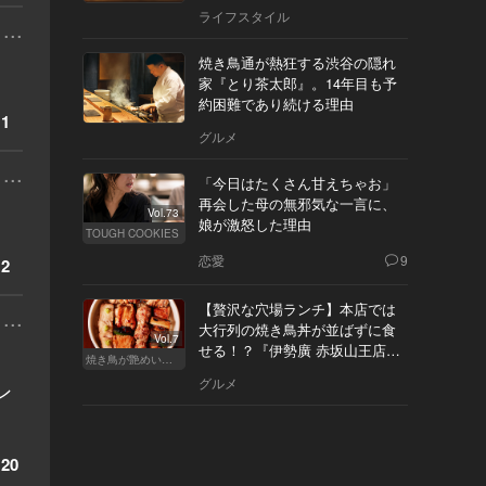
ライフスタイル
...
焼き鳥通が熱狂する渋谷の隠れ
家『とり茶太郎』。14年目も予
約困難であり続ける理由
1
グルメ
...
「今日はたくさん甘えちゃお」
再会した母の無邪気な一言に、
Vol.73
娘が激怒した理由
TOUGH COOKIES
恋愛
9
2
【贅沢な穴場ランチ】本店では
...
大行列の焼き鳥丼が並ばずに食
Vol.7
せる！？『伊勢廣 赤坂山王店』
、
焼き鳥が艶めいてきた
へ
グルメ
ン
20