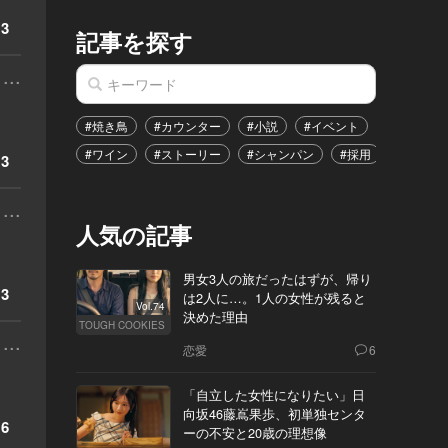
3
記事を探す
...
#焼き鳥
#カウンター
#小説
#イベント
#港区
#ワイン
#ストーリー
#シャンパン
#採用
#恋愛
3
...
人気の記事
男女3人の旅だったはずが、帰り
3
は2人に…。1人の女性が残ると
Vol.74
決めた理由
TOUGH COOKIES
...
恋愛
6
「自立した女性になりたい」日
向坂46藤嶌果歩、初単独センタ
6
ーの不安と20歳の理想像