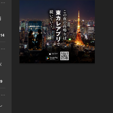
...
柄
14
...
パ
9
...
し