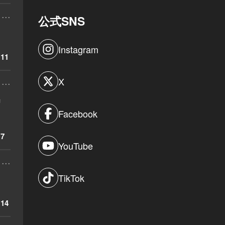
...
公式SNS
Instagram
11
...
X
リ
Facebook
7
YouTube
...
TikTok
14