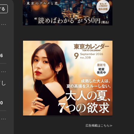
する
...
6
...
てし
0
...
広告掲載はこちら≫