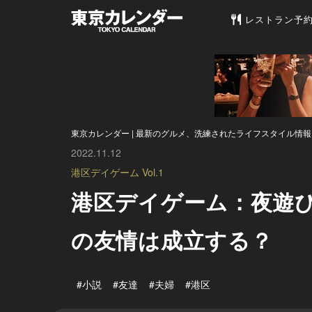
東京カレンダー 
レストラン予
東京カレンダー | 最新のグルメ、洗練されたライフスタイル情報
2022.11.12
港区デイゲーム Vol.1
港区デイゲーム：夜遊び
の友情は成立する？
#小説
#友達
#夫婦
#港区