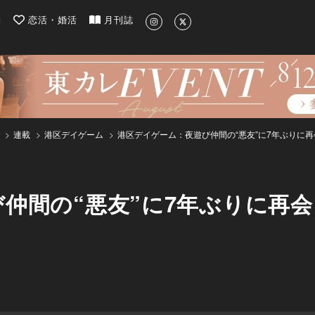
| 最新のグルメ、洗練されたライフスタイル情報
約
恋活・婚活
月刊誌
連載
港区デイゲーム
港区デイゲーム：夜遊び仲間の“悪友”に7年ぶりに
仲間の“悪友”に7年ぶりに再