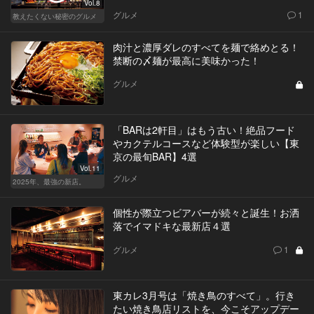
Vol.8
グルメ
1
教えたくない秘密のグルメ
肉汁と濃厚ダレのすべてを麺で絡めとる！
禁断の〆麺が最高に美味かった！
グルメ
「BARは2軒目」はもう古い！絶品フード
やカクテルコースなど体験型が楽しい【東
京の最旬BAR】4選
Vol.11
グルメ
2025年、最強の新店。
個性が際立つビアバーが続々と誕生！お洒
落でイマドキな最新店４選
グルメ
1
東カレ3月号は「焼き鳥のすべて」。行き
たい焼き鳥店リストを、今こそアップデー