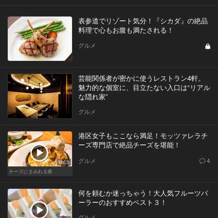
表参道でリゾート気分！『シカダ』の絶品
料理で心もお腹も満たされる！
グルメ
芸能関係者が密かに使うレストラン4軒。
魅力的な個室に、目立たない入口は“リアル
な隠れ家”
グルメ
港区女子もここなら満足！モッツァレラチ
ーズ専門店で絶品チーズを堪能！
グルメ
4
Vol.3
チーズにまみれる夜
何を頼むか迷っちゃう！大人気フルーツパ
ーラーのおすすめベスト３！
グルメ