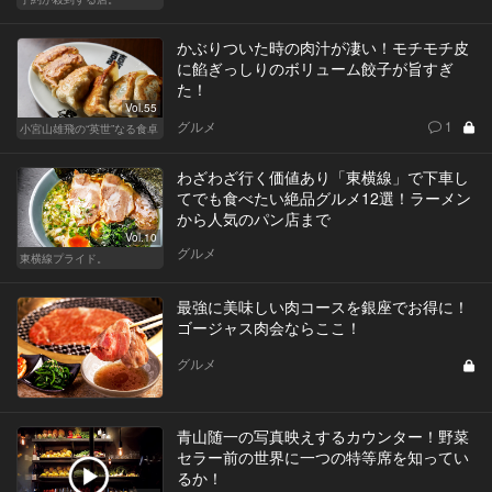
かぶりついた時の肉汁が凄い！モチモチ皮
に餡ぎっしりのボリューム餃子が旨すぎ
た！
Vol.55
グルメ
1
小宮山雄飛の“英世”なる食卓
わざわざ行く価値あり「東横線」で下車し
てでも食べたい絶品グルメ12選！ラーメン
から人気のパン店まで
Vol.10
グルメ
東横線プライド。
最強に美味しい肉コースを銀座でお得に！
ゴージャス肉会ならここ！
グルメ
青山随一の写真映えするカウンター！野菜
セラー前の世界に一つの特等席を知ってい
るか！