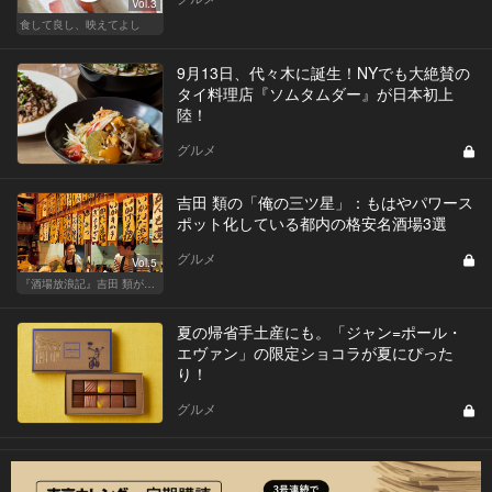
Vol.3
食して良し、映えてよし
9月13日、代々木に誕生！NYでも大絶賛の
タイ料理店『ソムタムダー』が日本初上
陸！
グルメ
吉田 類の「俺の三ツ星」：もはやパワース
ポット化している都内の格安名酒場3選
グルメ
Vol.5
『酒場放浪記』吉田 類が酒場指南！この酒場に行っときゃ間違いない
夏の帰省手土産にも。「ジャン=ポール・
エヴァン」の限定ショコラが夏にぴった
り！
グルメ