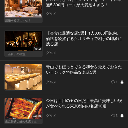
適5,800円コースが大満足すぎる！
グルメ
Vol.8
銀座を遊びつくせ！
【会食に最適な店5選】1人8,000円以内、
価格を凌駕するクオリティで相手の印象に
残る店
Vol.2
グルメ
「会食」の極意。
青山でもほっとできる和食を覚えておきた
い！シックで絶品な名店5選
グルメ
1
今日は土用の丑の日だ！最高に美味しい鰻
が食べられる東京都内の名店10選
グルメ
3
Vol.10
東京厳選の鰻の名店！土用の丑の日じゃなくても行きたい