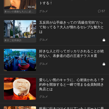
トする！
Vol.46
グルメ
57
東カレの素敵な大人に必要なこと
五反田が山手線きっての“高級住宅街”だっ
て知ってる？大人が憧れるセレブな魅力と
は
Vol.24
グルメ
東京ご近所探訪
好きな人と行ってガッカリされることが絶
対ない、表参道の恋の王道テラス８選
グルメ
愛らしい熊のキャラに、心射抜かれる！予
約枠を開放すると一瞬で埋まる会員制焼き
鳥店とは
グルメ
銀座に行きつけイタリアンを！デートに最