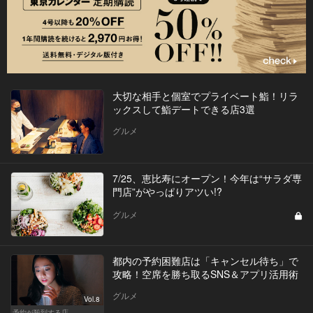
大切な相手と個室でプライベート鮨！リラ
ックスして鮨デートできる店3選
グルメ
7/25、恵比寿にオープン！今年は“サラダ専
門店”がやっぱりアツい!?
グルメ
都内の予約困難店は「キャンセル待ち」で
攻略！空席を勝ち取るSNS＆アプリ活用術
グルメ
Vol.8
予約が殺到する店。