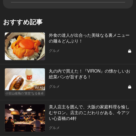
おすすめ記事
外食の達人が出合った美味なる裏メニュー
の麺＆どんぶり！
グルメ
丸の内で買えた！『VIRON』の懐かしいお
総菜パンが旨すぎる！
グルメ
Vol.40
小宮山雄飛の“英世”なる食卓
美人店主を囲んで、大阪の家庭料理を愉し
むサロン。店主のこだわりがある、今アツ
い心斎橋の4軒
グルメ