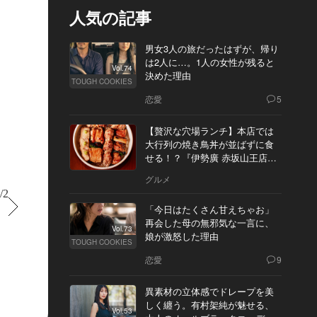
人気の記事
男女3人の旅だったはずが、帰り
は2人に…。1人の女性が残ると
Vol.74
決めた理由
TOUGH COOKIES
恋愛
5
【贅沢な穴場ランチ】本店では
大行列の焼き鳥丼が並ばずに食
せる！？『伊勢廣 赤坂山王店』
へ
グルメ
/2
すすむ
「今日はたくさん甘えちゃお」
再会した母の無邪気な一言に、
Vol.73
娘が激怒した理由
TOUGH COOKIES
恋愛
9
異素材の立体感でドレープを美
しく纏う。有村架純が魅せる、
Vol.53