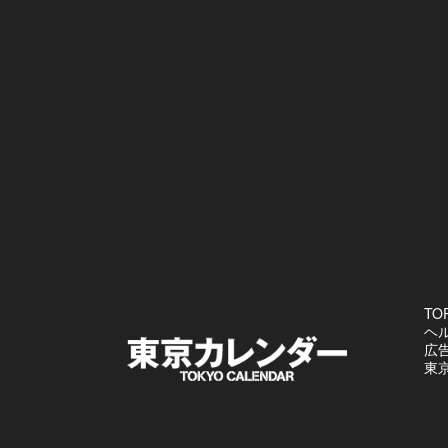
TO
ヘ
広
東