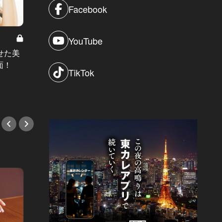
Facebook
YouTube
【3/10（金）の運勢をチェック！】
【1/
せた美
気になる彼と心の距離が近くなりそ
化を求
面！
TikTok
うな予感
前進し