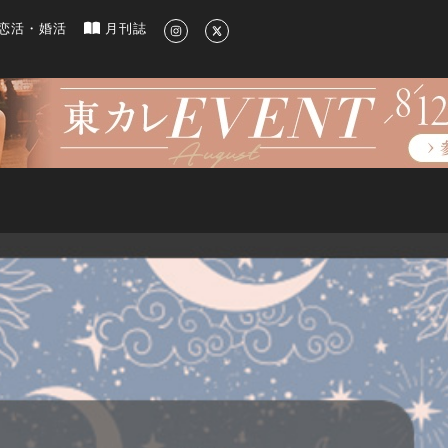
新のグルメ、洗練されたライフスタイル情報
恋活・婚活
月刊誌