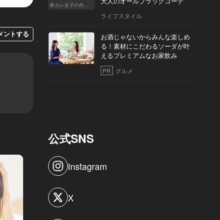
大人のオールブラックコーデ
東カレ女子の作り方
ライフスタイル
メントする
お酒じゃないからみんな楽しめ
る！素材にこだわるソーダが叶
えるプレミアムなお家飲み
PR
グルメ
公式SNS
Instagram
X