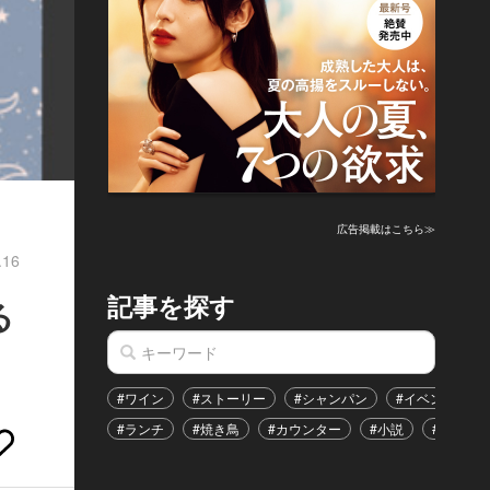
広告掲載はこちら≫
.16
記事を探す
る
#ワイン
#ストーリー
#シャンパン
#イベント
#ランチ
#焼き鳥
#カウンター
#小説
#恋愛