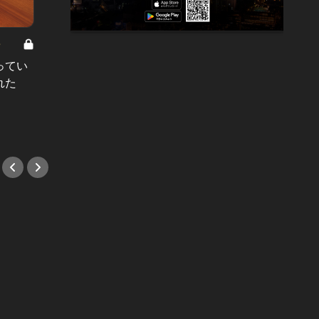
8
男と女の答えあわせ【A】 Vol.308
ってい
結婚願望ゼロだった27歳男性が、交
れた
際2年で突然プロポーズ。彼の心が
変わった“理由”とは
#小説