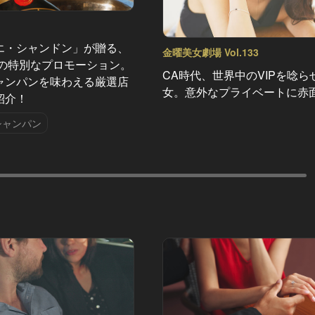
エ・シャンドン」が贈る、
金曜美女劇場 Vol.133
夏の特別なプロモーション。
CA時代、世界中のVIPを唸ら
ャンパンを味わえる厳選店
女。意外なプライベートに赤
紹介！
シャンパン