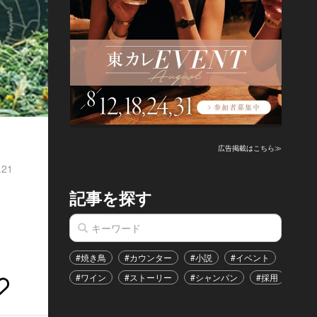
広告掲載はこちら≫
.21
記事を探す
#焼き鳥
#カウンター
#小説
#イベント
#港区
#ワイン
#ストーリー
#シャンパン
#採用
#恋