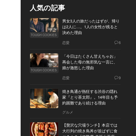
人気の記事
男女3人の旅だったはずが、帰り
は2人に…。1人の女性が残ると
Vol.74
決めた理由
TOUGH COOKIES
恋愛
6
「今日はたくさん甘えちゃお」
再会した母の無邪気な一言に、
Vol.73
娘が激怒した理由
TOUGH COOKIES
恋愛
9
焼き鳥通が熱狂する渋谷の隠れ
家『とり茶太郎』。14年目も予
約困難であり続ける理由
グルメ
【贅沢な穴場ランチ】本店では
大行列の焼き鳥丼が並ばずに食
Vol.7