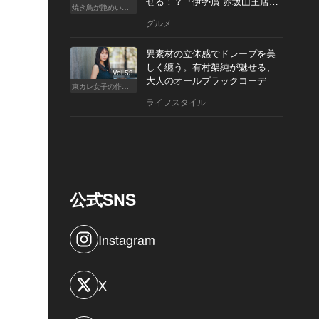
せる！？『伊勢廣 赤坂山王店』
焼き鳥が艶めいてきた
へ
グルメ
異素材の立体感でドレープを美
しく纏う。有村架純が魅せる、
Vol.53
大人のオールブラックコーデ
東カレ女子の作り方
ライフスタイル
公式SNS
Instagram
X