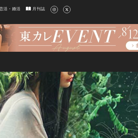
新のグルメ、洗練されたライフスタイル情報
恋活・婚活
月刊誌