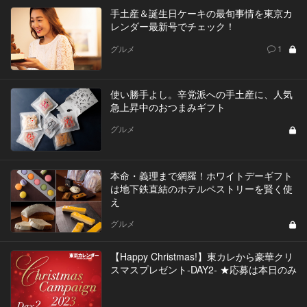
手土産＆誕生日ケーキの最旬事情を東京カ
レンダー最新号でチェック！
グルメ
1
使い勝手よし。辛党派への手土産に、人気
急上昇中のおつまみギフト
グルメ
本命・義理まで網羅！ホワイトデーギフト
は地下鉄直結のホテルペストリーを賢く使
え
グルメ
【Happy Christmas!】東カレから豪華クリ
スマスプレゼント-DAY2- ★応募は本日のみ