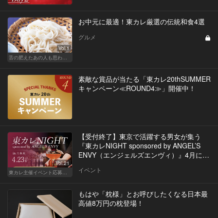
お中元に最適！東カレ厳選の伝統和食4選
グルメ
Vol.1
舌の肥えたあの人も思わず舌鼓!?厳選お中元
素敵な賞品が当たる「東カレ20thSUMMER
キャンペーン≪ROUND4≫」開催中！
【受付終了】東京で活躍する男女が集う
『東カレNIGHT sponsored by ANGEL’S
ENVY（エンジェルズエンヴィ）』4月に開
催決定！
Vol.21
イベント
東カレ主催イベント応募詳細記事一覧
もはや「枕様」とお呼びしたくなる日本最
高値8万円の枕登場！