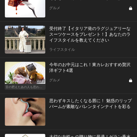
グルメ
受付終了【イタリア発のラグジュアリーな
スーツケースをプレゼント！】あなたのラ
イフスタイルを教えてください
ライフスタイル
今年のお中元はこれ！東カレおすすめ贅沢
洋ギフト4選
グルメ
Vol.2
舌の肥えたあの人も思わず舌鼓!?厳選お中元
思わずキスしたくなる唇に！ 魅惑のリップ
バームが素敵なバレンタインナイトを彩る
大切な女性への贈り物に最適！ゲラン香水