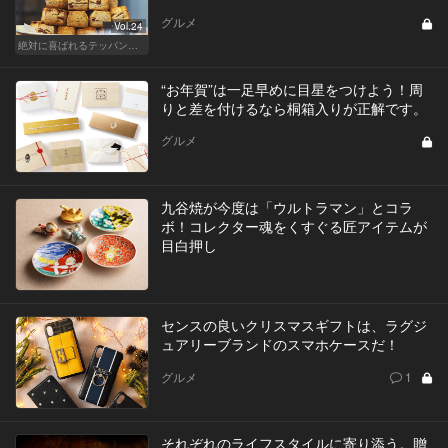
グルメ
Vol.24
絶対に喜ばれるテッパン手土産
“お年賀”は一足早めに目星をつけよう！周
りと差を付けるなら桐箱入りが正解です。
グルメ
九谷焼が今度は「ウルトラマン」とコラ
ボ！コレクター魂をくすぐる匠アイテムが
目白押し
センスの良いクリスマスギフトは、ラグジ
ュアリーブランドのスマホケースだ！
グルメ
1
それぞれのライフスタイルに寄り添う。贈