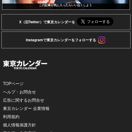
この記事が気に入ったらいいね！しよう
X（旧Twitter）で東京カレンダーを
Instagramで東京カレンダーをフォローする
TOPページ
ヘルプ・お問合せ
広告に関するお問合せ
東京カレンダー 企業情報
利用規約
個人情報保護方針