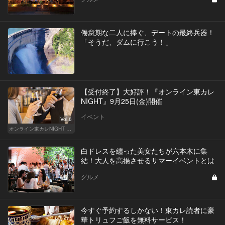
倦怠期な二人に捧ぐ、デートの最終兵器！
「そうだ、ダムに行こう！」
【受付終了】大好評！『オンライン東カレ
NIGHT』9月25日(金)開催
イベント
Vol.6
オンライン東カレNIGHT イベント募集
白ドレスを纏った美女たちが六本木に集
結！大人を高揚させるサマーイベントとは
グルメ
今すぐ予約するしかない！東カレ読者に豪
華トリュフご飯を無料サービス！