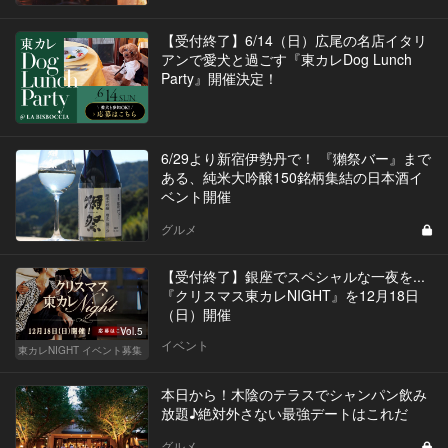
【受付終了】6/14（日）広尾の名店イタリ
アンで愛犬と過ごす『東カレDog Lunch
Party』開催決定！
6/29より新宿伊勢丹で！ 『獺祭バー』まで
ある、純米大吟醸150銘柄集結の日本酒イ
ベント開催
グルメ
【受付終了】銀座でスペシャルな一夜を...
『クリスマス東カレNIGHT』を12月18日
（日）開催
Vol.5
イベント
東カレNIGHT イベント募集
本日から！木陰のテラスでシャンパン飲み
放題♪絶対外さない最強デートはこれだ
グルメ