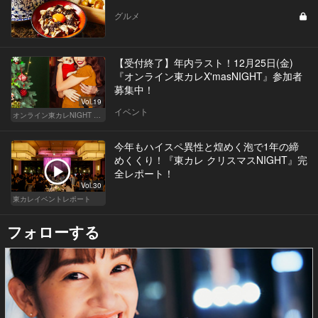
グルメ
【受付終了】年内ラスト！12月25日(金)
『オンライン東カレX'masNIGHT』参加者
募集中！
Vol.19
イベント
オンライン東カレNIGHT イベント募集
今年もハイスペ異性と煌めく泡で1年の締
めくくり！『東カレ クリスマスNIGHT』完
全レポート！
Vol.30
東カレイベントレポート
フォローする