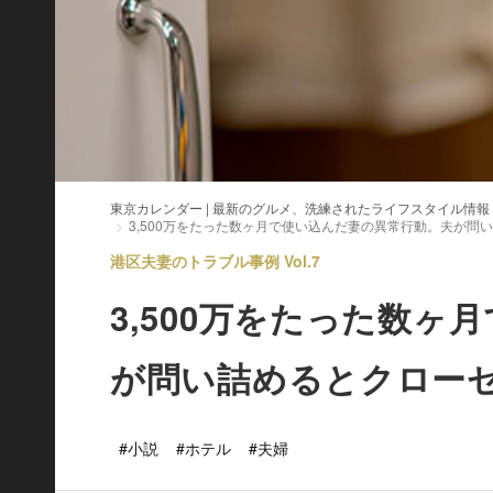
東京カレンダー | 最新のグルメ、洗練されたライフスタイル情報
3,500万をたった数ヶ月で使い込んだ妻の異常行動。夫が問
港区夫妻のトラブル事例 Vol.7
3,500万をたった数
が問い詰めるとクロー
#小説
#ホテル
#夫婦