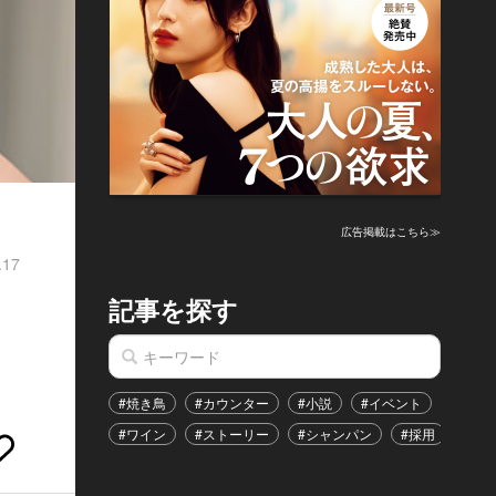
広告掲載はこちら≫
.17
記事を探す
#焼き鳥
#カウンター
#小説
#イベント
#港区
#ワイン
#ストーリー
#シャンパン
#採用
#恋