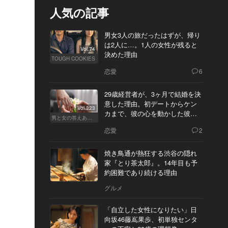
人気の記事
男女3人の旅だったはずが、帰り
は2人に…。1人の女性が残ると
Vol.74
決めた理由
TOUGH COOKIES
恋愛
6
29歳経営者が、3ヶ月で結婚を決
意した理由。初デートからケン
Vol.323
カまで、彼の心を動かした彼女
男と女の答えあわせ【Q】
の態度とは
恋愛
2
焼き鳥通が熱狂する渋谷の隠れ
家『とり茶太郎』。14年目も予
約困難であり続ける理由
グルメ
「自立した女性になりたい」日
向坂46藤嶌果歩、初単独センタ