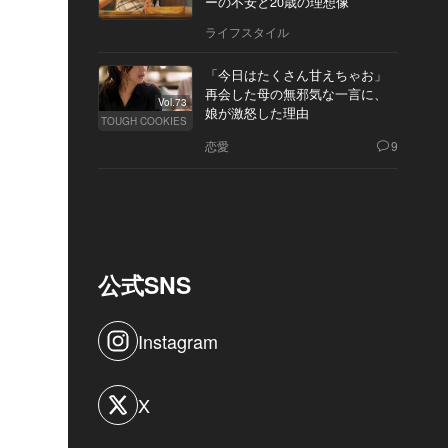
ーの不安と20歳の理想像
ライフスタイル
「今日はたくさん甘えちゃお」
再会した母の無邪気な一言に、
Vol.73
娘が激怒した理由
TOUGH COOKIES
恋愛
9
公式SNS
Instagram
X