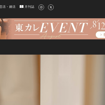
新のグルメ、洗練されたライフスタイル情報
恋活・婚活
月刊誌