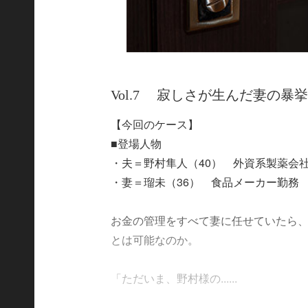
Vol.7 寂しさが生んだ妻の暴
【今回のケース】
■登場人物
・夫＝野村隼人（40） 外資系製薬会社勤
・妻＝瑠未（36） 食品メーカー勤務 
お金の管理をすべて妻に任せていたら
とは可能なのか。
「ただいま、野村様の......