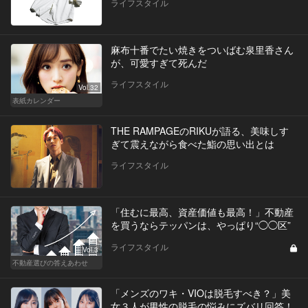
ライフスタイル
麻布十番でたい焼きをついばむ泉里香さん
が、可愛すぎて死んだ
ライフスタイル
Vol.32
表紙カレンダー
THE RAMPAGEのRIKUが語る、美味しす
ぎて震えながら食べた鮨の思い出とは
ライフスタイル
「住むに最高、資産価値も最高！」不動産
を買うならテッパンは、やっぱり“◯◯区”
ライフスタイル
Vol.3
不動産選びの答えあわせ
「メンズのワキ・VIOは脱毛すべき？」美
女３人が男性の脱毛の悩みにズバリ回答！