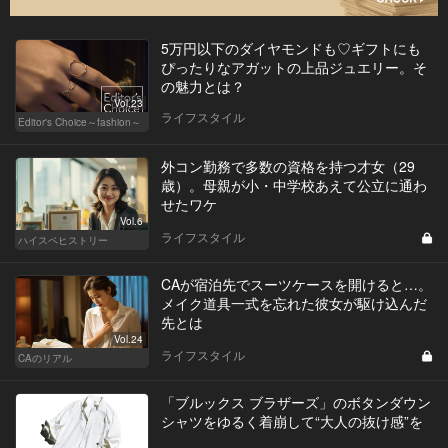
5万円以下のダイヤモンドも♡ギフトにも
ぴったりなアガットの上品ジュエリー。そ
の魅力とは？
Vol.23
ライフスタイル
Editor's Choice～fashion～
外コン勤務で多数の資格を持つ才女（29
歳）。母親が小・中学校あえて公立に通わ
せたワケ
Vol.6
ライフスタイル
ハイスペヒストリー
CAが宿泊先でスーツケースを開けると…。
メイク道具一式を忘れた彼女が駆け込んだ
先とは
Vol.24
ライフスタイル
CAのリアル
「ブルックス ブラザーズ」のボタンダウン
シャツをゆるく着崩して“大人の抜け感”を