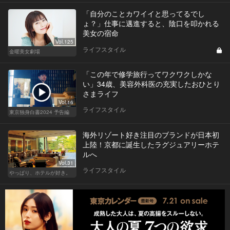
「自分のことカワイイと思ってるでし
ょ？」仕事に邁進すると、陰口を叩かれる
美女の宿命
Vol.125
ライフスタイル
金曜美女劇場
「この年で修学旅行ってワクワクしかな
い」34歳、美容外科医の充実したおひとり
さまライフ
Vol.16
ライフスタイル
東京独身白書2024 予告編
海外リゾート好き注目のブランドが日本初
上陸！京都に誕生したラグジュアリーホテ
ルへ
Vol.31
ライフスタイル
やっぱり、ホテルが好き。