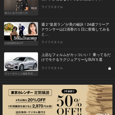
ライフスタイル
Vol.8
東カレ女子の作り方
週２“皇居ラン”が美の秘訣！24歳フリーア
ナウンサー山口清香の１日に密着してみる
と…
Vol.3
ライフスタイル
24時間BEAUTY
上品なフォルムがカッコいい！ 乗ってるだ
けでモテるラグジュアリーなSUV５選
ライフスタイル
Vol.59
サトータケシと編集部員 船山の"CAR GENTSへの道"