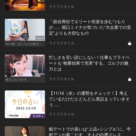
ライフスタイル
「総合商社でエリート街道を歩むつもり
が…」堀口ミイナが気づいた“大企業での安
定”よりも大切なもの
Vol.4
ライフスタイル
30.5歳～女たちの分岐点～
忙しさを言い訳にしない！仕事もプライベ
ートも“相乗効果で充実”する、ゴルフの魅
力とは
Vol.13
ライフスタイル
東京ゴルフ女子
【11/16（水）の運勢をチェック！】考え
ているだけだとどんどん煮詰まっていきそ
う…。
ライフスタイル
鮨デートでの装いは“上品×シンプル”に。中
村アンが着こなす、大人の白襟ドレス