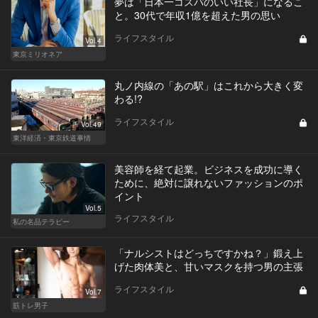
夢は「日本一コスパのいい社長」になるこ
と。30代で年収1億を超えた男の思い
ライフスタイル
Vol.4
東京ミリオネア
丸ノ内線の「あの駅」はこれから大きく変
わる!?
ライフスタイル
Vol.49
東洋経済・東京鉄道事情
美容師を経て起業。ビジネスを成功に導く
ために、絶対に譲れないファッションのポ
イント
Vol.5
ライフスタイル
私の名品テラピー
「ナルシストはどっちですかね？」鍛え上
げた肉体美と、甘いマスクを持つ男の主張
ライフスタイル
Vol.7
筋トレ男子