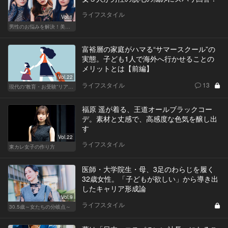
ライフスタイル
Vol.1
男性のお悩みを解決！美女たちの本音
富裕層の家庭がハマる“サマースクール”の
実態。子ども1人で海外へ行かせることの
メリットとは【前編】
Vol.22
ライフスタイル
13
現代の“教育・お受験”リアルドキュメント
福原 遥が着る、王道オールブラックコー
デ。素材と丈感で、高感度な色気を醸し出
す
Vol.22
ライフスタイル
東カレ女子の作り方
医師・大学院生・母、3足のわらじを履く
32歳女性。「子どもが欲しい」から導き出
したキャリア形成論
Vol.9
ライフスタイル
30.5歳～女たちの分岐点～