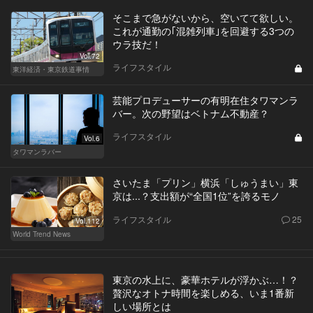
そこまで急がないから、空いてて欲しい。
これが通勤の｢混雑列車｣を回避する3つの
ウラ技だ！
Vol.72
ライフスタイル
東洋経済・東京鉄道事情
芸能プロデューサーの有明在住タワマンラ
バー。次の野望はベトナム不動産？
ライフスタイル
Vol.6
タワマンラバー
さいたま「プリン」横浜「しゅうまい」東
京は...？支出額が“全国1位”を誇るモノ
ライフスタイル
25
Vol.112
World Trend News
東京の水上に、豪華ホテルが浮かぶ…！？
贅沢なオトナ時間を楽しめる、いま1番新
しい場所とは