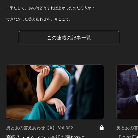
—果たして、あの時どうすればよかったのだろうか？
できなかった答えあわせを、今ここで。
この連載の記事一覧
男と女の答えあわせ【A】 Vol.322
男と女の答え
高収入・イケメン・会話も弾むのに…。
「この店