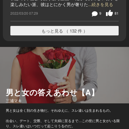
楽しみたい派、彼はとにかく男が奢りた
...続きを見る
2022/03/20 07:29
9
81
もっと見る （ 132 件 ）
男と女の答えあわせ【A】
三浦マキ
男と女は全く別の生き物だ。それゆえに、スレ違いは生まれるもの。
出会い、デート、交際、そして夫婦に至るまで…この世に男と女がいる限
り、スレ違いはいつだって起こりうるのだ。