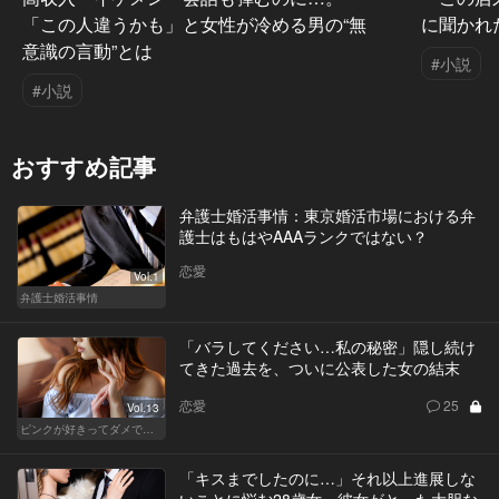
「この人違うかも」と女性が冷める男の“無
に聞かれ
意識の言動”とは
#小説
#小説
おすすめ記事
弁護士婚活事情：東京婚活市場における弁
護士はもはやAAAランクではない？
恋愛
Vol.1
弁護士婚活事情
「バラしてください…私の秘密」隠し続け
てきた過去を、ついに公表した女の結末
恋愛
25
Vol.13
ピンクが好きってダメですか？
「キスまでしたのに…」それ以上進展しな