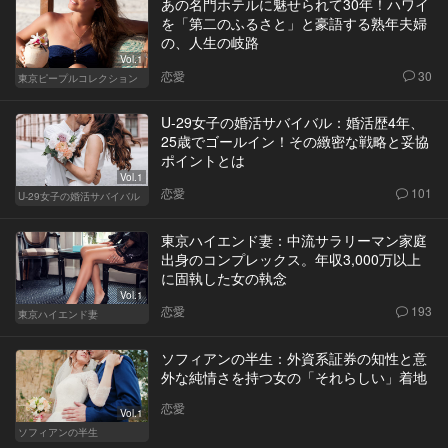
あの名門ホテルに魅せられて30年！ハワイ
を「第二のふるさと」と豪語する熟年夫婦
の、人生の岐路
Vol.1
恋愛
30
東京ピープルコレクション
U-29女子の婚活サバイバル：婚活歴4年、
25歳でゴールイン！その緻密な戦略と妥協
ポイントとは
Vol.1
恋愛
101
U-29女子の婚活サバイバル
東京ハイエンド妻：中流サラリーマン家庭
出身のコンプレックス。年収3,000万以上
に固執した女の執念
Vol.1
恋愛
193
東京ハイエンド妻
ソフィアンの半生：外資系証券の知性と意
外な純情さを持つ女の「それらしい」着地
恋愛
Vol.1
ソフィアンの半生