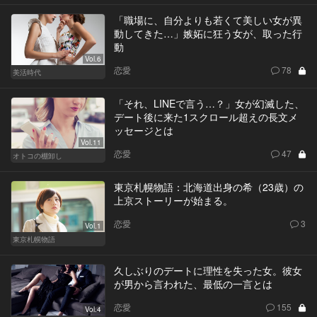
「職場に、自分よりも若くて美しい女が異
動してきた…」嫉妬に狂う女が、取った行
動
Vol.6
恋愛
78
美活時代
「それ、LINEで言う…？」女が幻滅した、
デート後に来た1スクロール超えの長文メ
ッセージとは
Vol.11
恋愛
47
オトコの棚卸し
東京札幌物語：北海道出身の希（23歳）の
上京ストーリーが始まる。
恋愛
3
Vol.1
東京札幌物語
久しぶりのデートに理性を失った女。彼女
が男から言われた、最低の一言とは
恋愛
155
Vol.4