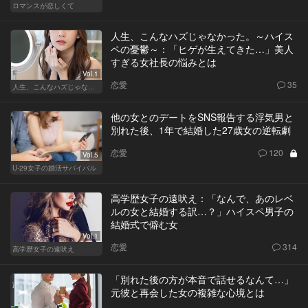
ロマンスが恋しくて
人生、こんなハズじゃなかった。～ハイス
ペの憂鬱～：「ヒゲが生えてきた…」美人
すぎる女社長の悩みとは
Vol.1
恋愛
35
人生、こんなハズじゃなかった。～ハイスペの憂鬱～
他の女とのデートをSNS報告する浮気男と
別れた後、1年で結婚した27歳女の逆転劇
恋愛
120
Vol.5
U-29女子の婚活サバイバル
高学歴女子の遠吠え：「なんで、あのレベ
ルの女と結婚する訳…？」ハイスペ男子の
結婚式で僻む女
Vol.1
恋愛
314
高学歴女子の遠吠え
「別れた後の方が本音で話せるなんて…」
元彼と再会した女の複雑な心境とは