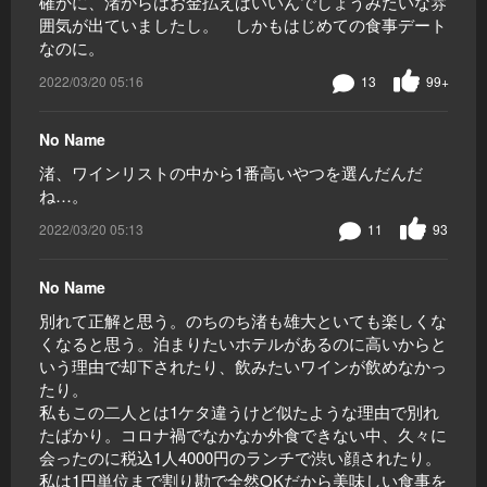
確かに、渚からはお金払えばいいんでしょうみたいな雰
囲気が出ていましたし。 しかもはじめての食事デート
なのに。
2022/03/20 05:16
13
99+
No Name
渚、ワインリストの中から1番高いやつを選んだんだ
ね…。
2022/03/20 05:13
11
93
No Name
別れて正解と思う。のちのち渚も雄大といても楽しくな
くなると思う。泊まりたいホテルがあるのに高いからと
いう理由で却下されたり、飲みたいワインが飲めなかっ
たり。
私もこの二人とは1ケタ違うけど似たような理由で別れ
たばかり。コロナ禍でなかなか外食できない中、久々に
会ったのに税込1人4000円のランチで渋い顔されたり。
私は1円単位まで割り勘で全然OKだから美味しい食事を