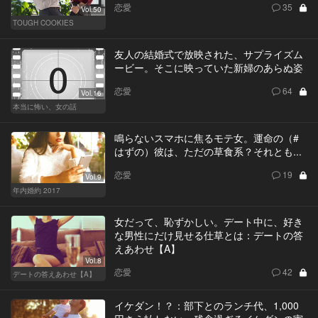
恋愛
35
Vol.50
TOUGH COOKIES
友人の結婚式で放映された、サプライズム
ービー。そこに映っていた新婦のあらぬ姿
恋愛
64
Vol.16
本当に怖い、女の話
鳴らないスマホに焦るモテ女。運命の（#
はずの）彼は、ただの草食系？それとも...
恋愛
19
Vol.9
年内婚約 2017
女だって、恥ずかしい。デート中に、好き
な男性にだけ見せる仕草とは：デートの答
えあわせ【A】
Vol.8
恋愛
42
デートの答えあわせ【A】
イケダン！？：部下とのランチ代、1,000