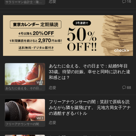
恋愛
16
サラリーマン会計士・隆一の迷い
あなたに会える、その日まで：結婚5年目
33歳。待望の妊娠。幸せと同時に訪れた違
和感とは？
Vol.1
恋愛
88
あなたに会える、その日まで
フリーアナウンサーの闇：笑顔で原稿を読
みながら隣を蹴飛ばす。 元地方局女子アナ
の過酷すぎるバトル
Vol.1
恋愛
フリーアナウンサーの闇