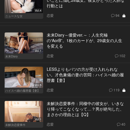
いことに悩む28歳女。彼女がとった大胆な
行動とは
Vol.4
恋愛
94
ニュースな女
未来Diary～優愛ver.～：人生究極
の“AorB”。1枚のカードが、29歳女の人生
を変える
Vol.1
恋愛
102
未来Diary
LESSよりもバツの方が受け入れられな
い。才色兼備の妻の苦悶：ハイスぺ婚の履
歴書【妻】
Vol.5
恋愛
119
ハイスペ婚の履歴書【妻】
未解決恋愛事件：同棲中の彼女が、いきな
り帰ってこなくなって…？男が絶句した、
まさかの理由とは【Q】
Vol.1
恋愛
40
未解決恋愛事件