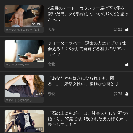
2度目のデート、カウンター席の下で手を
繋いだ男。女が拒否しないからOKだと思っ
たら…
Vol.246
恋愛
22
男と女の答えあわせ【Q】
クォーターラバー：運命の人はアプリで出
会える！？3ヶ月で発覚する相手のリアル
ライフ
Vol.5
恋愛
クォーターラバー
「あなたから好きになられても、困
る…」。婚活女性の、複雑な心境とは
恋愛
75
Vol.3
婚活のまちがい探し
「石の上にも3年」は、社会人として“死”の
始まり。27歳で取り残された男の行く末は
果たして…！？
Vol.1