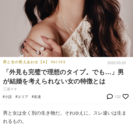
男と女の答えあわせ【A】 Vol.103
2022.03.20
「外見も完璧で理想のタイプ。でも…」男
が結婚を考えられない女の特徴とは
三浦マキ
#小説
#エリア
#友達
132
男と女は全く別の生き物だ。それゆえに、スレ違いは生ま
れるもの。