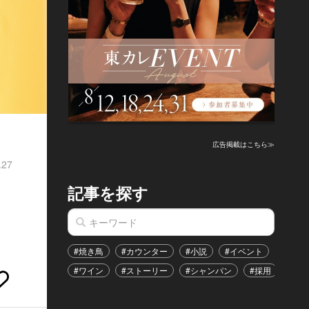
広告掲載はこちら≫
.27
記事を探す
#焼き鳥
#カウンター
#小説
#イベント
#港区
#ワイン
#ストーリー
#シャンパン
#採用
#恋