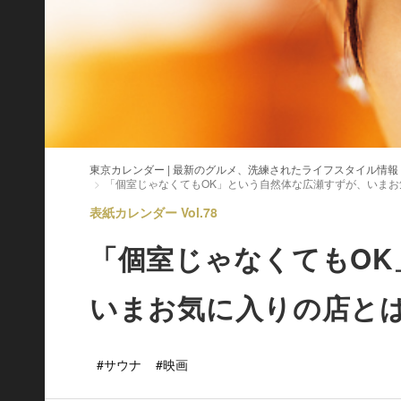
東京カレンダー | 最新のグルメ、洗練されたライフスタイル情報
「個室じゃなくてもOK」という自然体な広瀬すずが、いまお
表紙カレンダー Vol.78
「個室じゃなくてもOK
いまお気に入りの店と
#サウナ
#映画