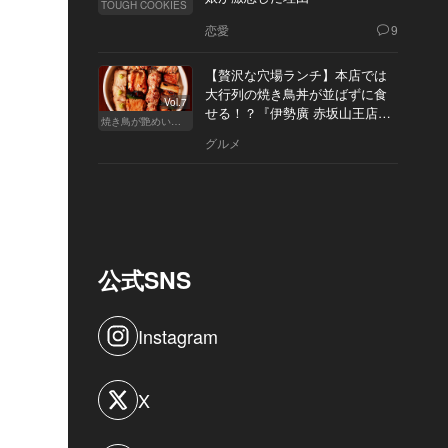
TOUGH COOKIES
恋愛
9
【贅沢な穴場ランチ】本店では
大行列の焼き鳥丼が並ばずに食
Vol.7
せる！？『伊勢廣 赤坂山王店』
焼き鳥が艶めいてきた
へ
グルメ
公式SNS
Instagram
X