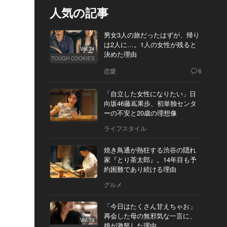
人気の記事
男女3人の旅だったはずが、帰り
は2人に…。1人の女性が残ると
Vol.74
決めた理由
TOUGH COOKIES
恋愛
6
「自立した女性になりたい」日
向坂46藤嶌果歩、初単独センタ
ーの不安と20歳の理想像
ライフスタイル
焼き鳥通が熱狂する渋谷の隠れ
家『とり茶太郎』。14年目も予
約困難であり続ける理由
グルメ
「今日はたくさん甘えちゃお」
再会した母の無邪気な一言に、
Vol.73
娘が激怒した理由