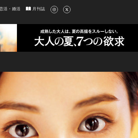
新のグルメ、洗練されたライフスタイル情報
恋活・婚活
月刊誌