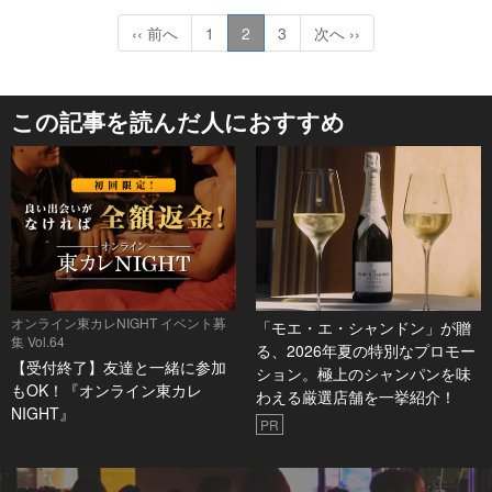
‹‹ 前へ
1
2
3
次へ ››
この記事を読んだ人におすすめ
オンライン東カレNIGHT イベント募
「モエ・エ・シャンドン」が贈
集 Vol.64
る、2026年夏の特別なプロモー
【受付終了】友達と一緒に参加
ション。極上のシャンパンを味
もOK！『オンライン東カレ
わえる厳選店舗を一挙紹介！
NIGHT』
PR