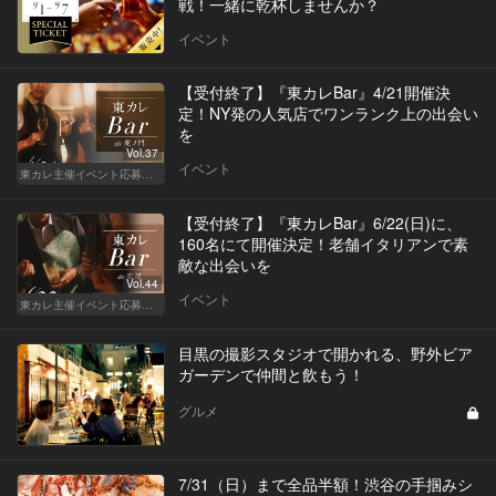
戦！一緒に乾杯しませんか？
イベント
【受付終了】『東カレBar』4/21開催決
定！NY発の人気店でワンランク上の出会い
を
Vol.37
イベント
東カレ主催イベント応募詳細記事一覧
【受付終了】『東カレBar』6/22(日)に、
160名にて開催決定！老舗イタリアンで素
敵な出会いを
Vol.44
イベント
東カレ主催イベント応募詳細記事一覧
目黒の撮影スタジオで開かれる、野外ビア
ガーデンで仲間と飲もう！
グルメ
7/31（日）まで全品半額！渋谷の手掴みシ