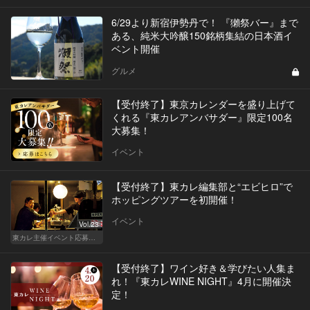
6/29より新宿伊勢丹で！ 『獺祭バー』まで
ある、純米大吟醸150銘柄集結の日本酒イ
ベント開催
グルメ
【受付終了】東京カレンダーを盛り上げて
くれる『東カレアンバサダー』限定100名
大募集！
イベント
【受付終了】東カレ編集部と“エビヒロ”で
ホッピングツアーを初開催！
イベント
Vol.23
東カレ主催イベント応募詳細記事一覧
【受付終了】ワイン好き＆学びたい人集ま
れ！『東カレWINE NIGHT』4月に開催決
定！