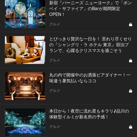
新宿『バーニーズ ニューヨーク』で「ボン
ベイ・サファイア」のBarが期間限定
OPEN！
グルメ
とびっきり贅沢な一日を！ 至れり尽くせり
の『シャングリ・ラ ホテル 東京』宿泊プ
ランで、心躍るクリスマスを過ごそう
グルメ
丸の内で開催中のお洒落ビアダイナー！一
味違う暑気払いならココ
グルメ
本日から！夜空に流れ星もキラリ♪品川の
体験型イルミが新名所の予感！
グルメ