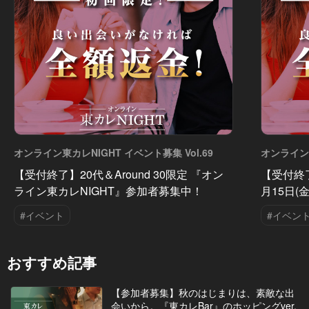
オンライン東カレNIGHT イベント募集 Vol.69
オンライン東
【受付終了】20代＆Around 30限定 『オン
【受付終
ライン東カレNIGHT』参加者募集中！
月15日(
#イベント
#イベン
おすすめ記事
【参加者募集】秋のはじまりは、素敵な出
会いから。『東カレBar』のホッピングver.