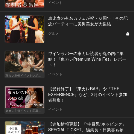
イベント
恵比寿の有名カフェが祝・６周年！その記
念パーティーに美男美女が大集結
グルメ
ワインラバーの東カレ読者が丸の内に集
結！『東カレPremium Wine Fes』レポー
ト！
Vol.25
イベント
東カレ主催イベントレポート
【受付終了】『東カレBAR』や『THE
EXPERIENCE』など、3月のイベント参加
者募集！
Vol.32
イベント
東カレ主催イベント応募詳細記事一覧
【追加情報更新】『“中目黒”ホッピング』
SPECIAL TICKET、編集長・日紫喜も参