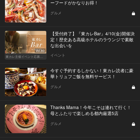
ーフードがかなりお得！
グルメ
【受付終了】『東カレBar』4/10(金)開催決
定！歴史ある高級ホテルのラウンジで素敵
な出会いを
Vol.80
イベント
東カレ主催イベント応募詳細記事一覧
今すぐ予約するしかない！東カレ読者に豪
華トリュフご飯を無料サービス！
グルメ
Thanks Mama！今年こそは連れて行く！
母とふたりで楽しめる都内厳選5店
グルメ