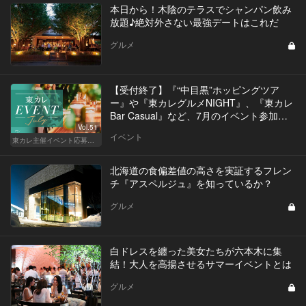
本日から！木陰のテラスでシャンパン飲み
放題♪絶対外さない最強デートはこれだ
グルメ
【受付終了】『“中目黒”ホッピングツア
ー』や『東カレグルメNIGHT』、『東カレ
Bar Casual』など、7月のイベント参加者
募集中！
Vol.51
イベント
東カレ主催イベント応募詳細記事一覧
北海道の食偏差値の高さを実証するフレン
チ『アスペルジュ』を知っているか？
グルメ
白ドレスを纏った美女たちが六本木に集
結！大人を高揚させるサマーイベントとは
グルメ