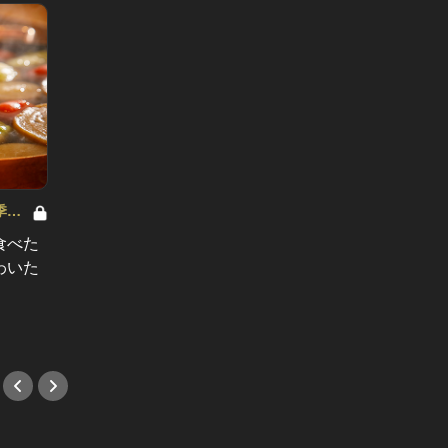
季節
食べた
わいた