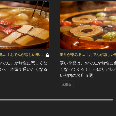
る…！おでんが恋しい季節
出汁が染みる…！おでんが恋しい
Vol.1
おでん」が無性に恋しくな
寒い季節は、おでんが無性に
コへ！本気で通いたくなる
くなってくる！しっぽりと味
い都内の名店５選
#和食