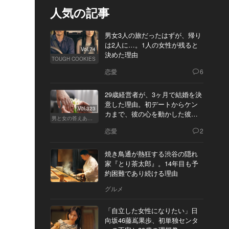
人気の記事
男女3人の旅だったはずが、帰り
は2人に…。1人の女性が残ると
Vol.74
決めた理由
TOUGH COOKIES
恋愛
6
29歳経営者が、3ヶ月で結婚を決
意した理由。初デートからケン
Vol.323
カまで、彼の心を動かした彼女
男と女の答えあわせ【Q】
の態度とは
恋愛
2
焼き鳥通が熱狂する渋谷の隠れ
家『とり茶太郎』。14年目も予
約困難であり続ける理由
グルメ
「自立した女性になりたい」日
向坂46藤嶌果歩、初単独センタ