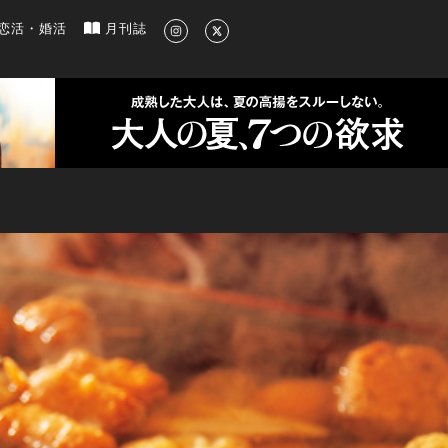
新のグルメ、洗練されたライフスタイル情報
恋活・婚活
月刊誌