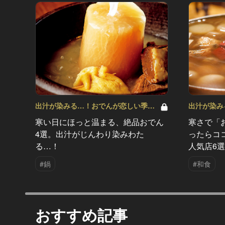
出汁が染みる…！おでんが恋しい季節
出汁が染み
Vol.5
Vol.2
寒い日にほっと温まる、絶品おでん
寒さで「
4選。出汁がじんわり染みわた
ったらコ
る…！
人気店6選
#鍋
#和食
おすすめ記事