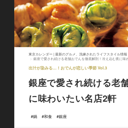
東京カレンダー | 最新のグルメ、洗練されたライフスタイル情報
銀座で愛され続ける老舗おでんを徹底解剖！冷え込む夜に味
出汁が染みる…！おでんが恋しい季節 Vol.3
銀座で愛され続ける老
に味わいたい名店2軒
#鍋
#和食
#銀座