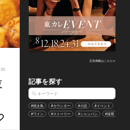
広告掲載はこちら≫
.30
記事を探す
夜
#焼き鳥
#カウンター
#小説
#イベント
#港区
#ワイン
#ストーリー
#シャンパン
#採用
#恋