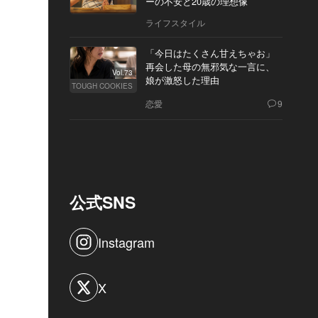
ーの不安と20歳の理想像
ライフスタイル
「今日はたくさん甘えちゃお」
再会した母の無邪気な一言に、
Vol.73
娘が激怒した理由
TOUGH COOKIES
恋愛
9
公式SNS
Instagram
X