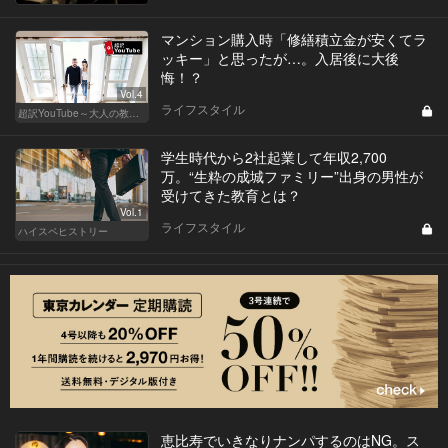
マンション購入時「修繕積立金が安くてラ
ッキー」と思ったが…。入居後に大後
悔！？
Vol.4
ライフスタイル
超訳YouTube～大人の教養講座～
学生時代から2社起業して年収2,700
万。“生粋の成城ファミリー”出身の男性が
受けてきた教育とは？
Vol.1
ライフスタイル
ハイスペヒストリー
恵比寿でいきなりナンパするのはNG。ス