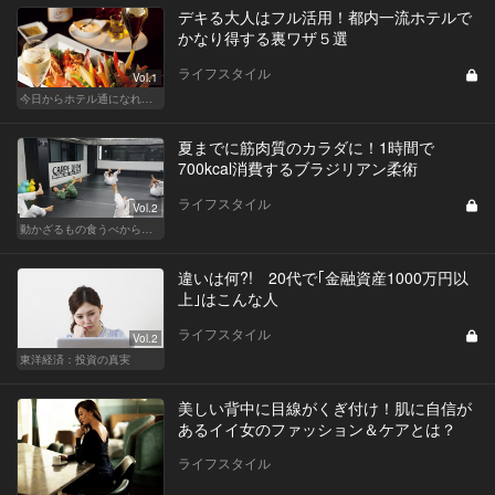
デキる大人はフル活用！都内一流ホテルで
かなり得する裏ワザ５選
ライフスタイル
Vol.1
今日からホテル通になれる裏ワザ５選
夏までに筋肉質のカラダに！1時間で
700kcal消費するブラジリアン柔術
ライフスタイル
Vol.2
動かざるもの食うべからず！食べるの大好き編集部員のダイエット体験記
違いは何?! 20代で｢金融資産1000万円以
上｣はこんな人
ライフスタイル
Vol.2
東洋経済：投資の真実
美しい背中に目線がくぎ付け！肌に自信が
あるイイ女のファッション＆ケアとは？
ライフスタイル