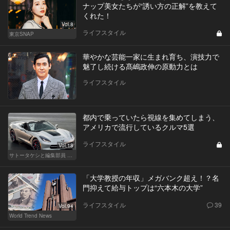
ナップ美女たちが“誘い方の正解”を教えて
くれた！
Vol.8
ライフスタイル
東京SNAP
華やかな芸能一家に生まれ育ち、演技力で
魅了し続ける髙嶋政伸の原動力とは
ライフスタイル
都内で乗っていたら視線を集めてしまう、
アメリカで流行しているクルマ5選
ライフスタイル
Vol.18
サトータケシと編集部員 船山の"CAR GENTSへの道"
「大学教授の年収」メガバンク超え！？名
門抑えて給与トップは“六本木の大学”
ライフスタイル
39
Vol.94
World Trend News