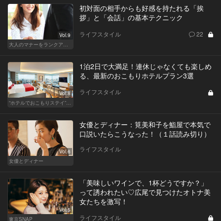
初対面の相手からも好感を持たれる「挨
拶」と「会話」の基本テクニック
ライフスタイル
22
Vol.9
大人のマナーをランクアップせよ
1泊2日で大満足！連休じゃなくても楽しめ
る、最新のおこもりホテルプラン3選
ライフスタイル
Vol.8
“ホテルでおこもりステイ”が大人デートに最高の選択だ
女優とディナー：筧美和子を鮨屋で本気で
口説いたらこうなった！（１話読み切り）
ライフスタイル
Vol.6
女優とディナー
「美味しいワインで、1杯どうですか？」
って誘われたい♡広尾で見つけたオトナ美
女たちを激写！
Vol.5
ライフスタイル
東京SNAP