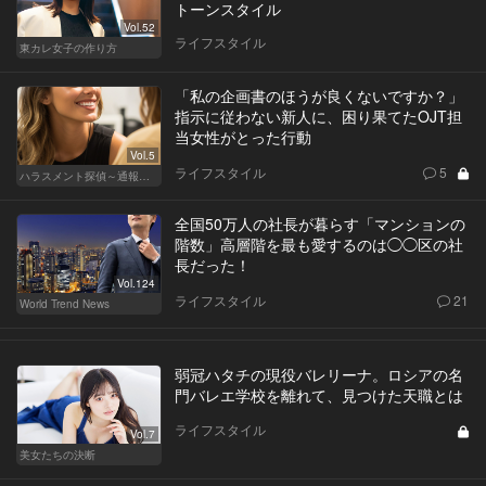
トーンスタイル
Vol.52
ライフスタイル
東カレ女子の作り方
「私の企画書のほうが良くないですか？」
指示に従わない新人に、困り果てたOJT担
当女性がとった行動
Vol.5
ライフスタイル
5
ハラスメント探偵～通報編～
全国50万人の社長が暮らす「マンションの
階数」高層階を最も愛するのは◯◯区の社
長だった！
Vol.124
ライフスタイル
21
World Trend News
弱冠ハタチの現役バレリーナ。ロシアの名
門バレエ学校を離れて、見つけた天職とは
ライフスタイル
Vol.7
美女たちの決断