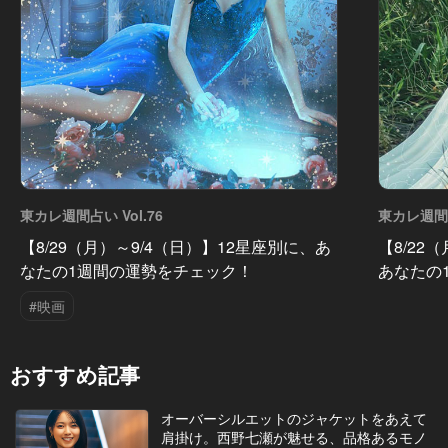
東カレ週間占い Vol.76
東カレ週間占
【8/29（月）～9/4（日）】12星座別に、あ
【8/22
なたの1週間の運勢をチェック！
あなたの
#映画
おすすめ記事
オーバーシルエットのジャケットをあえて
肩掛け。西野七瀬が魅せる、品格あるモノ