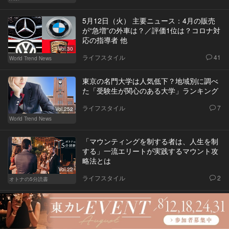
5月12日（火） 主要ニュース：4月の販売
が“急増”の外車は？／評価1位は？コロナ対
応の指導者 他
Vol.30
ライフスタイル
41
World Trend News
東京の名門大学は人気低下？地域別に調べ
た「受験生が関心のある大学」ランキング
ライフスタイル
7
Vol.252
World Trend News
「マウンティングを制する者は、人生を制
する」一流エリートが実践するマウント攻
略法とは
Vol.22
ライフスタイル
2
オトナの5分読書
意外に安い！ロールスロイスの送迎で開店
前の百貨店を貸切ってみた！
ライフスタイル