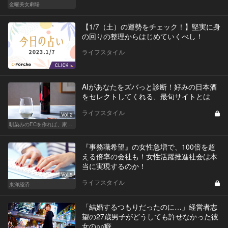
金曜美女劇場
【1/7（土）の運勢をチェック！】堅実に身
の回りの整理からはじめていくべし！
ライフスタイル
AIがあなたをズバっと診断！好みの日本酒
をセレクトしてくれる、最旬サイトとは
ライフスタイル
Vol.2
馴染みのECを作れば、家飲みが変わる！
『事務職希望』の女性急増で、100倍を超
える倍率の会社も！女性活躍推進社会は本
当に実現するのか！
Vol.5
ライフスタイル
東洋経済
「結婚するつもりだったのに…」経営者志
望の27歳男子がどうしても許せなかった彼
女の○○癖