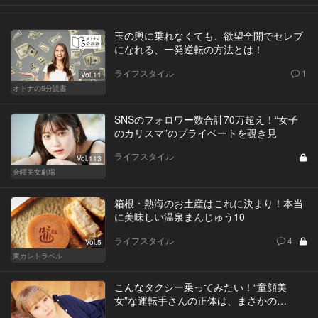
玉の輿に乗れなくても、欲望全開でセレブ
になれる、一発逆転の方法とは！
ライフスタイル
1
Vol.11
オトナの5分読書
SNSのフォロワー数合計70万超え！“女子
のカリスマ”のプライベートを覗き見
ライフスタイル
Vol.113
金曜美女劇場
箱根・熱海のお土産はこれに決まり！本当
に美味しい温泉まんじゅう10
ライフスタイル
4
Vol.5
東カレトラベル
こんなタクシー乗ってみたい！“童顔美
女”な運転手さんの正体は、まさかの…