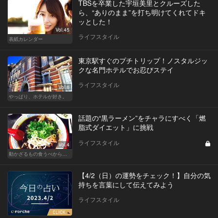
TBSを卒業した宇垣美里とクルーズした
ら、“ありのまま”を打ち明けてくれてドキ
ッとした！
Vol.45
ライフスタイル
表紙カレンダー
東京駅すぐのプチトリップ！ノスタルジッ
クな名門ホテルでお忍びステイ
ライフスタイル
Vol.6
やっぱり、ホテルが好き。
話題の“黒ラーメン”をチャラにすべく「燃
脂式ダイエット」に挑戦
ライフスタイル
Vol.4
動かざるもの食うべからず！食べるの大好き編集部員のダイエット体験記
【4/2（日）の運勢をチェック！】自分の気
持ちを言葉にして伝えてみよう
ライフスタイル