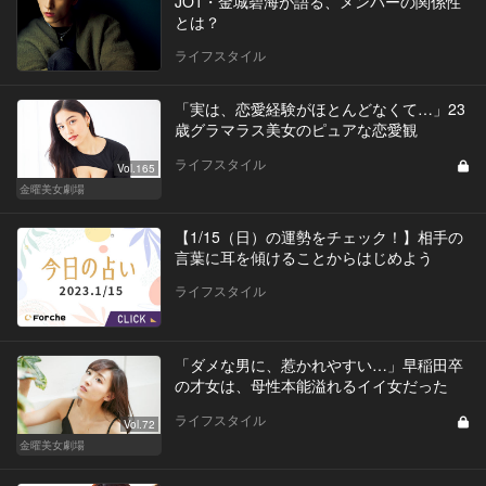
JO1・金城碧海が語る、メンバーの関係性
とは？
ライフスタイル
「実は、恋愛経験がほとんどなくて…」23
歳グラマラス美女のピュアな恋愛観
ライフスタイル
Vol.165
金曜美女劇場
【1/15（日）の運勢をチェック！】相手の
言葉に耳を傾けることからはじめよう
ライフスタイル
「ダメな男に、惹かれやすい…」早稲田卒
の才女は、母性本能溢れるイイ女だった
ライフスタイル
Vol.72
金曜美女劇場