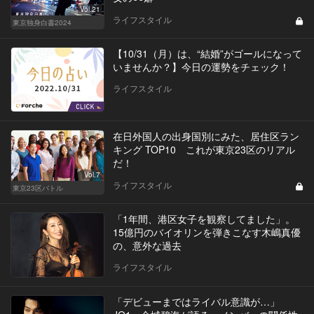
Vol.21
ライフスタイル
東京独身白書2024
【10/31（月）は、“結婚”がゴールになって
いませんか？】今日の運勢をチェック！
ライフスタイル
在日外国人の出身国別にみた、居住区ラン
キング TOP10 これが東京23区のリアル
だ！
Vol.7
ライフスタイル
東京23区バトル
「1年間、港区女子を観察してました」。
15億円のバイオリンを弾きこなす木嶋真優
の、意外な過去
ライフスタイル
「デビューまではライバル意識が…」