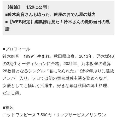
【後編】 1/29に公開！
■鈴木絢音さんも唸った、銀座のおでん屋の魅力
■【WEB限定】編集部は見た！鈴木さんの撮影当日の裏
話
■プロフィール
鈴木絢音 1999年生まれ。秋田県出身。2013年、乃木坂46
の2期生オーディションに合格。2021年、乃木坂46の通算
28枚目となるシングル『君に叱られた』で約2年ぶりに選抜
メンバー入り。ソロでは初の舞台単独主演を務めるなど、
女優としても幅広く活躍中。好きな鍋は秋田の郷土料理、
だまこ鍋。
■衣装
ニットワンピース 7,590円〈リップサービス／リンワン