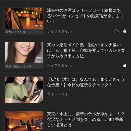
滞在中のお酒はフリーフロー！箱根にあ
る“バー”がコンセプトの温泉宿が今、面白
い！
Vol.3
ライフスタイル
3
東カレトラベル
東カレ婚活メイク塾：遊びのオンナ扱い
は、もう嫌！第一印象を変えてセカンド女
子から抜け出す方法
Vol.1
ライフスタイル
東カレ婚活メイク塾
【8/10（水）は、なんでもうまくいきそう
な予感！】今日の運勢をチェック！
ライフスタイル
東京の水上に、豪華ホテルが浮かぶ…！？
贅沢なオトナ時間を楽しめる、いま1番新
しい場所とは