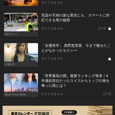
ライフスタイル
気温や天候の急な変化にも、スマートに対
応できる男の秘密
ライフスタイル
13
Vol.21
港区モード
「女優美学」 真野恵里菜、今まで魅せたこ
とがなかったセクシー
ライフスタイル
Vol.3
女優美学
「世界最高の国」最新ランキング発表！4
年連続首位だったスイスからトップの座を
奪った国とは？
Vol.248
ライフスタイル
15
World Trend News