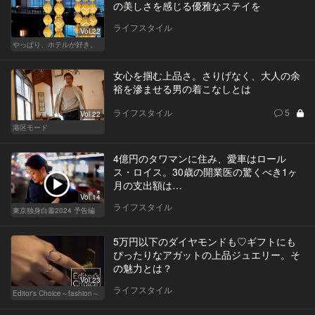
の美しさを感じる優雅なステイを
ライフスタイル
Vol.22
やっぱり、ホテルが好き。
女心を掴む上品さ。さりげなく、大人の余
裕を滲ませる男の着こなしとは
ライフスタイル
5
Vol.22
港区モード
4億円のタワマンに住み、愛車はロール
ス・ロイス。30歳の開業医の驚くべき1ヶ
月の支出額は…
Vol.14
ライフスタイル
東京独身白書2024 予告編
5万円以下のダイヤモンドも♡ギフトにも
ぴったりなアガットの上品ジュエリー。そ
の魅力とは？
Vol.23
ライフスタイル
Editor's Choice～fashion～