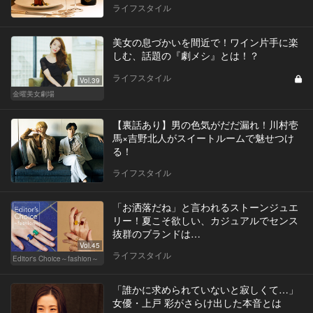
ライフスタイル
美女の息づかいを間近で！ワイン片手に楽
しむ、話題の『劇メシ』とは！？
ライフスタイル
Vol.39
金曜美女劇場
【裏話あり】男の色気がだだ漏れ！川村壱
馬×吉野北人がスイートルームで魅せつけ
る！
ライフスタイル
「お洒落だね」と言われるストーンジュエ
リー！夏こそ欲しい、カジュアルでセンス
抜群のブランドは…
Vol.45
ライフスタイル
Editor's Choice～fashion～
「誰かに求められていないと寂しくて…」
女優・上戸 彩がさらけ出した本音とは