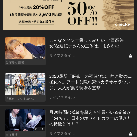
こんなタクシー乗ってみたい！“童顔美
女”な運転手さんの正体は、まさかの…
ライフスタイル
Vol.162
金曜美女劇場
2026最新「麻布」の夜遊びは、静と動の二
極化へ。アートな隠れ家vsカラオケラウン
ジ、大人が集う現場を直撃
Vol.4
ライフスタイル
「麻布」のこれから。
月80時間の残業を超える社員がいる企業が
「54％」。日本のホワイトカラーの働き方
の特徴とは！？
Vol.15
ライフスタイル
東洋経済