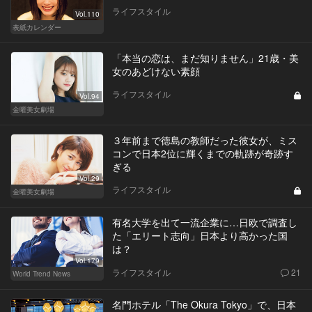
ライフスタイル
Vol.110
表紙カレンダー
「本当の恋は、まだ知りません」21歳・美
女のあどけない素顔
ライフスタイル
Vol.94
金曜美女劇場
３年前まで徳島の教師だった彼女が、ミス
コンで日本2位に輝くまでの軌跡が奇跡す
ぎる
Vol.29
ライフスタイル
金曜美女劇場
有名大学を出て一流企業に…日欧で調査し
た「エリート志向」日本より高かった国
は？
Vol.179
ライフスタイル
21
World Trend News
名門ホテル「The Okura Tokyo」で、日本