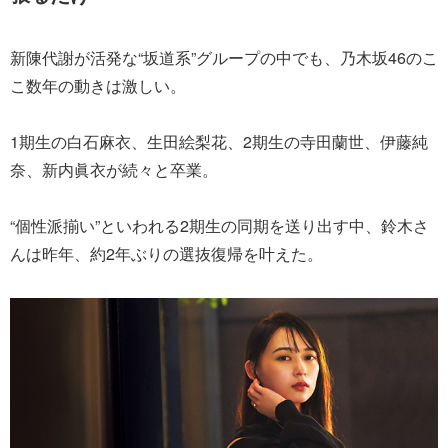
新陳代謝が活発な“坂道系”グループの中でも、乃木坂46のこ
こ数年の動きは激しい。
1期生の白石麻衣、生田絵梨花、2期生の寺田蘭世、伊藤純
奈、新内眞衣が続々と卒業。
“個性派揃い”といわれる2期生の同期を送り出す中、鈴木さ
んは昨年、約2年ぶりの選抜復帰を叶えた。