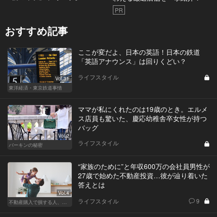
PR
おすすめ記事
ここが変だよ、日本の英語！日本の鉄道
「英語アナウンス」は回りくどい？
ライフスタイル
Vol.31
東洋経済・東京鉄道事情
ママが私にくれたのは19歳のとき。エルメ
ス店員も驚いた、慶応幼稚舎卒女性が持つ
バッグ
Vol.2
ライフスタイル
バーキンの秘密
“家族のために”と年収600万の会社員男性が
27歳で始めた不動産投資…彼が辿り着いた
答えとは
Vol.4
ライフスタイル
9
不動産購入で損する人、得する人