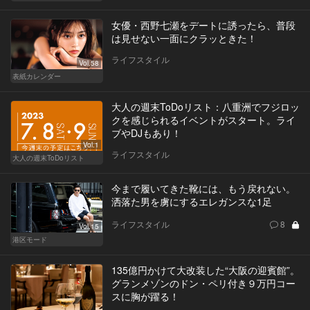
女優・西野七瀬をデートに誘ったら、普段
は見せない一面にクラッときた！
ライフスタイル
Vol.58
表紙カレンダー
大人の週末ToDoリスト：八重洲でフジロッ
クを感じられるイベントがスタート。ライ
ブやDJもあり！
Vol.1
ライフスタイル
大人の週末ToDoリスト
今まで履いてきた靴には、もう戻れない。
洒落た男を虜にするエレガンスな1足
ライフスタイル
8
Vol.15
港区モード
135億円かけて大改装した“大阪の迎賓館”。
グランメゾンのドン・ペリ付き９万円コー
スに胸が躍る！