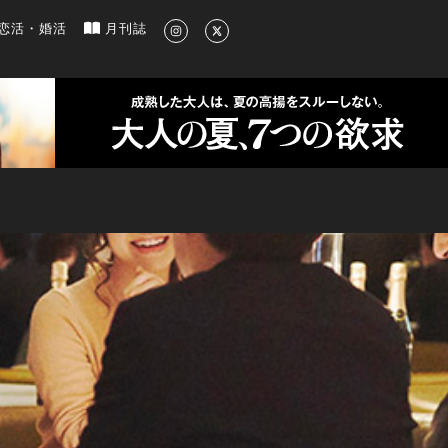
新のグルメ、洗練されたライフスタイル情報
恋活・婚活
月刊誌