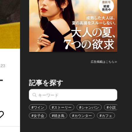
広告掲載はこちら≫
.23
ー
記事を探す
#ワイン
#ストーリー
#シャンパン
#小説
#家
#女子会
#焼き鳥
#カウンター
#カフェ
#イベ