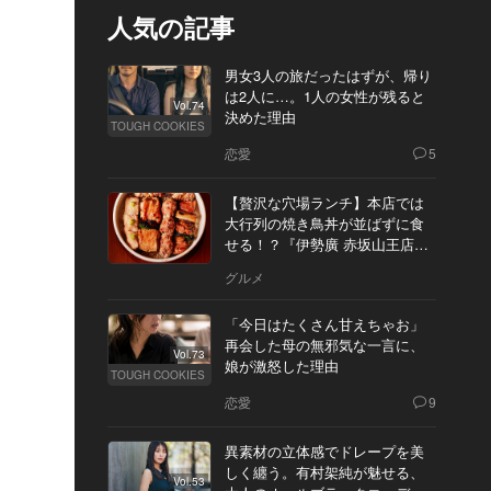
人気の記事
男女3人の旅だったはずが、帰り
は2人に…。1人の女性が残ると
Vol.74
決めた理由
TOUGH COOKIES
恋愛
5
【贅沢な穴場ランチ】本店では
大行列の焼き鳥丼が並ばずに食
せる！？『伊勢廣 赤坂山王店』
へ
グルメ
「今日はたくさん甘えちゃお」
再会した母の無邪気な一言に、
Vol.73
娘が激怒した理由
TOUGH COOKIES
恋愛
9
異素材の立体感でドレープを美
しく纏う。有村架純が魅せる、
Vol.53