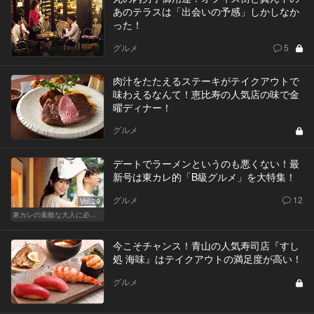
あのテラスは「出会いの予感」しかしなか
った！
グルメ
5
肉汁をたたえるステーキがテイクアウトで
味わえるなんて！恵比寿の人気店の味で金
曜ディナー！
グルメ
デートでラーメンというのも悪くない！最
新号は東カレ的「B級グルメ」を大特集！
グルメ
12
Vol.29
東カレの素敵な大人に必要なこと
今こそチャンス！青山の人気寿司店『すし
処 海味』はテイクアウトの満足度が高い！
グルメ