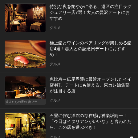
特別な夜を艶やかに彩る、港区の注目ラグ
ジュアリー店7選！大人の贅沢デートにお
すすめ
グルメ
極上鮨とワインのペアリングが楽しめる鮨
店4選！恋人との記念日デートにおすす
め！
グルメ
恵比寿～広尾界隈に最近オープンしたイイ
店4軒。デートにも使える、東カレ編集部
が注目する店
Vol.7
グルメ
達人たちの夜の“街ブラ”
石畳に佇む洋館の存在感は神楽坂随一！
「今日はイタリアンがいいな」と言われた
ら、この店を選ぶべき！
グルメ