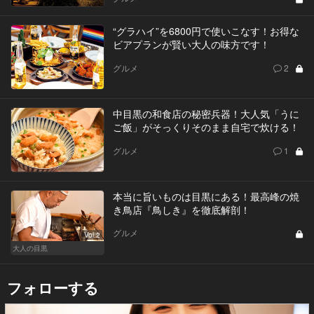
“グラハイ”を6800円で使いこなす！お得な
ビアプランが賢い大人の味方です！
グルメ
2
中目黒の和食店の秘密兵器！大人気「うに
ご飯」がそっくりそのまま自宅で炊ける！
グルメ
1
本当に旨いものは目黒にある！最高峰の焼
き鳥店『鳥しき』を徹底解剖！
グルメ
Vol.2
大人の目黒
フォローする