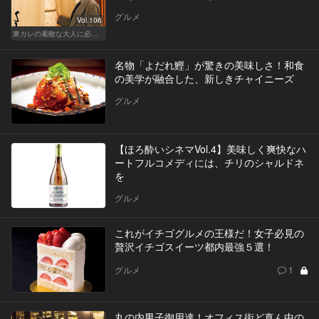
グルメ
Vol.106
東カレの素敵な大人に必要なこと
名物「よだれ鰹」が驚きの美味しさ！和食
の美学が融合した、新しきチャイニーズ
グルメ
【ほろ酔いシネマVol.4】美味しく爽快なハ
ートフルコメディには、チリのシャルドネ
を
グルメ
これがイチゴグルメの王様だ！女子必見の
贅沢イチゴスイーツ都内最強５選！
グルメ
1
丸の内男子御用達！オフィス街ど真ん中の