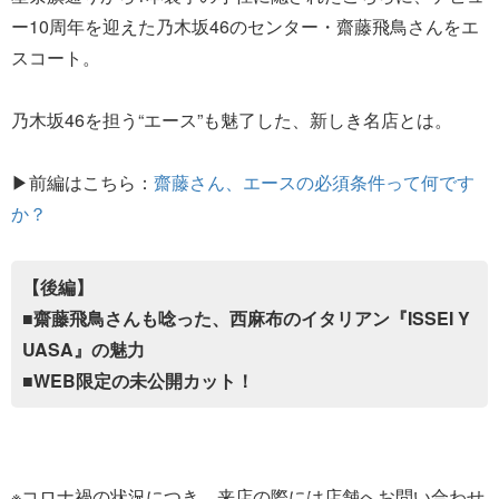
ー10周年を迎えた乃木坂46のセンター・齋藤飛鳥さんをエ
スコート。
乃木坂46を担う“エース”も魅了した、新しき名店とは。
▶前編はこちら：
齋藤さん、エースの必須条件って何です
か？
【後編】
■齋藤飛鳥さんも唸った、西麻布のイタリアン『ISSEI Y
UASA』の魅力
■WEB限定の未公開カット！
※コロナ禍の状況につき、来店の際には店舗へお問い合わせ