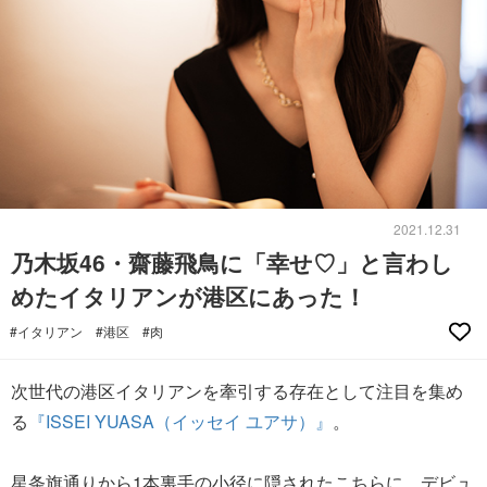
2021.12.31
乃木坂46・齋藤飛鳥に「幸せ♡」と言わし
めたイタリアンが港区にあった！
#イタリアン
#港区
#肉
次世代の港区イタリアンを牽引する存在として注目を集め
る
『ISSEI YUASA（イッセイ ユアサ）』
。
星条旗通りから1本裏手の小径に隠されたこちらに、デビュ