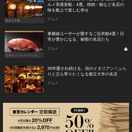
ルメ系屋形船」4選。焼肉・鮨など名店の
味を船上で楽しむ幸せ
Vol.9
グルメ
納涼する夏。
東横線ユーザーが愛するご近所鮨4選！日
常が豊かになる、秘密の名店たち
グルメ
Vol.9
近所のいいレストランを知りたい！東横、目黒線、世田谷などを深堀！
30年愛され続ける、街のイタリアン！ふら
りと立ち寄りたくなる都立大学の名店
グルメ