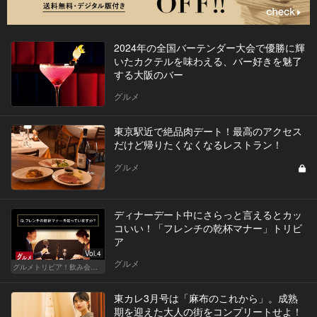
2024年の全国バーテンダー大会で優勝に輝
いたカクテルを味わえる、バー好きを魅了
する大阪のバー
グルメ
東京駅近で絶品肉デート！最高のアクセス
だけど帰りたくなくなるレストラン！
グルメ
ディナーデート中にさらっと言えるとカッ
コいい！「フレンチの乾杯マナー」トリビ
ア
Vol.4
グルメ
グルメトリビア！飲み会やデートで会話のネタになるQ＆A
東カレ3月号は「麻布のこれから」。成熟
期を迎えた大人の街をコンプリートせよ！