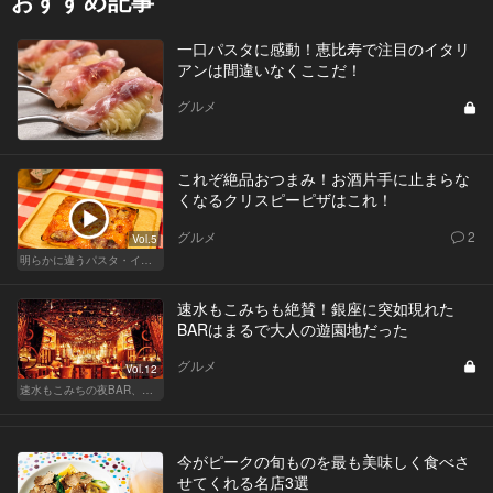
おすすめ記事
一口パスタに感動！恵比寿で注目のイタリ
アンは間違いなくここだ！
グルメ
これぞ絶品おつまみ！お酒片手に止まらな
くなるクリスピーピザはこれ！
グルメ
2
Vol.5
明らかに違うパスタ・イタリアン
速水もこみちも絶賛！銀座に突如現れた
BARはまるで大人の遊園地だった
グルメ
Vol.12
速水もこみちの夜BAR、夜メシ、夜レシピ
今がピークの旬ものを最も美味しく食べさ
せてくれる名店3選