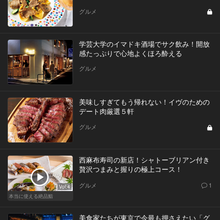
グルメ
学芸大学のイマドキ酒場でサク飲み！開放
感たっぷりで心地よくほろ酔える
グルメ
美味しすぎてもう帰れない！イヴのための
デート肉厳選５軒
グルメ
西麻布寿司の新店！シャトーブリアン付き
贅沢つまみと握りの極上コース！
グルメ
1
Vol.4
本当に使える絶品鮨
美食家たちが東京で今最も押さえたい「グ