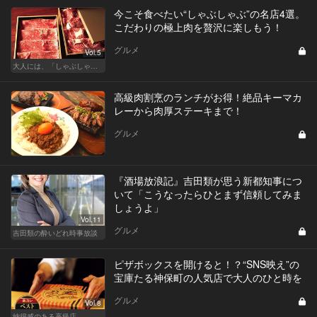
今こそ食べたい“しゃぶしゃぶ”の名店4選。
こだわりの極上肉を贅沢に楽しもう！
グルメ
Vol.5
大人には、「しゃぶしゃぶ」が最近ちょうどいい
高級肉割烹のランチがお得！絶品キーマカ
レーから肉厚ステーキまで！
グルメ
『酒場放浪記』吉田類が思う新都知事につ
いて「こうなったらひとまず信頼してみま
しょうよ」
Vol.11
グルメ
吉田類の酔いどれ時事放談
ピザボックスを開けると！？“SNS映え”の
宝庫たる神保町の人気店で大人のひと時を
グルメ
Vol.8
納得感のある高級店