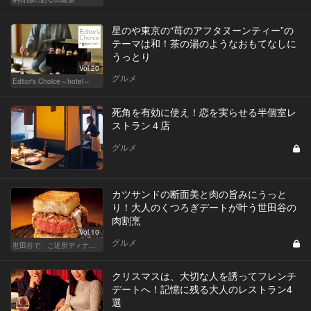
星のや東京の“苺のアフタヌーンティー”の
テーマは和！茶の湯のようなおもてなしに
うっとり
Vol.20
グルメ
Editor's Choice～hotel～
死角を有効に使え！恋を実らせる半個室レ
ストラン４店
グルメ
カツサンドの断面美と肉の旨みにうっと
り！大人のくつろぎデートが叶う世田谷の
肉割烹
Vol.10
グルメ
世田谷で、ご近所ディナーを楽しもう！
クリスマスは、大切な人を誘ってフレンチ
デートへ！記憶に残る大人のレストラン4
選