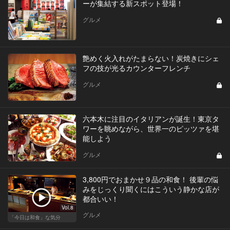
ーが集結する新スポット登場！
グルメ
艶めく火入れがたまらない！炭焼きにシェ
フの技が光るカウンターフレンチ
グルメ
六本木に注目のイタリアンが誕生！東京タ
ワーを眺めながら、世界一のピッツァを堪
能しよう
グルメ
3,800円でおまかせ９品の和食！ 後輩の悩
みをじっくり聞くにはこういう静かな店が
都合いい！
Vol.8
グルメ
「今日は和食」な気分