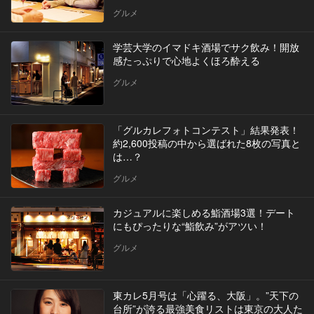
グルメ
学芸大学のイマドキ酒場でサク飲み！開放
感たっぷりで心地よくほろ酔える
グルメ
「グルカレフォトコンテスト」結果発表！
約2,600投稿の中から選ばれた8枚の写真と
は…？
グルメ
カジュアルに楽しめる鮨酒場3選！デート
にもぴったりな“鮨飲み”がアツい！
グルメ
東カレ5月号は「心躍る、大阪」。”天下の
台所”が誇る最強美食リストは東京の大人た