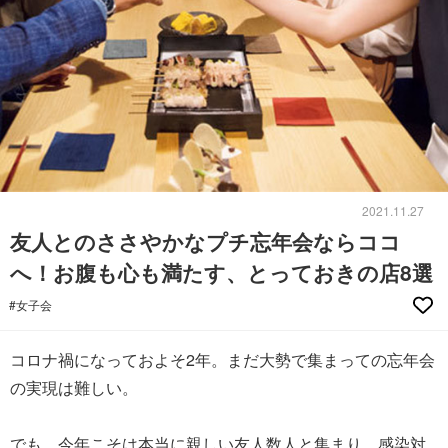
2021.11.27
友人とのささやかなプチ忘年会ならココ
へ！お腹も心も満たす、とっておきの店8選
#女子会
コロナ禍になっておよそ2年。まだ大勢で集まっての忘年会
の実現は難しい。
でも、今年こそは本当に親しい友人数人と集まり、感染対