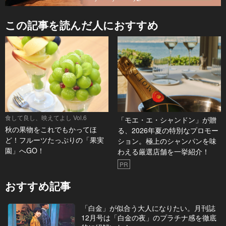
この記事を読んだ人におすすめ
食して良し、映えてよし Vol.6
「モエ・エ・シャンドン」が贈
秋の果物をこれでもかってほ
る、2026年夏の特別なプロモー
ど！フルーツたっぷりの「果実
ション。極上のシャンパンを味
園」へGO！
わえる厳選店舗を一挙紹介！
PR
おすすめ記事
「白金」が似合う大人になりたい。月刊誌
12月号は「白金の夜」のプラチナ感を徹底