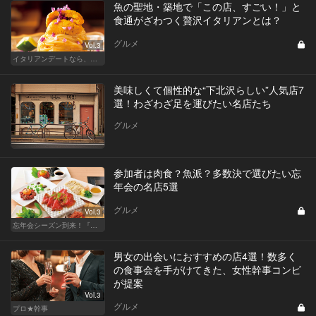
魚の聖地・築地で「この店、すごい！」と
食通がざわつく贅沢イタリアンとは？
グルメ
Vol.3
イタリアンデートなら、東京屈指の美味しい人気店へ
美味しくて個性的な“下北沢らしい”人気店7
選！わざわざ足を運びたい名店たち
グルメ
参加者は肉食？魚派？多数決で選びたい忘
年会の名店5選
グルメ
Vol.3
忘年会シーズン到来！『東カレ』がお店選びをお手伝い！
男女の出会いにおすすめの店4選！数多く
の食事会を手がけてきた、女性幹事コンビ
が提案
Vol.3
グルメ
プロ★幹事