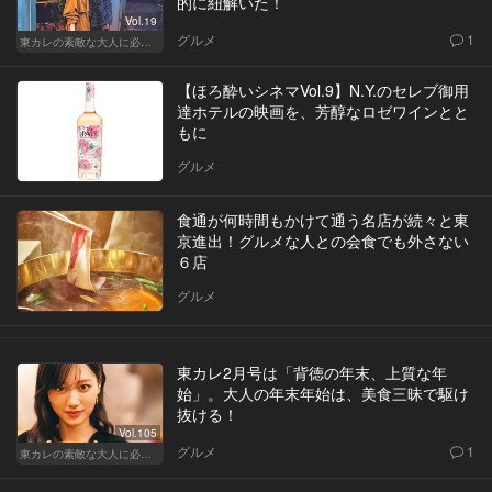
的に紐解いた！
Vol.19
グルメ
1
東カレの素敵な大人に必要なこと
【ほろ酔いシネマVol.9】N.Y.のセレブ御用
達ホテルの映画を、芳醇なロゼワインとと
もに
グルメ
食通が何時間もかけて通う名店が続々と東
京進出！グルメな人との会食でも外さない
６店
グルメ
東カレ2月号は「背徳の年末、上質な年
始」。大人の年末年始は、美食三昧で駆け
抜ける！
Vol.105
グルメ
1
東カレの素敵な大人に必要なこと