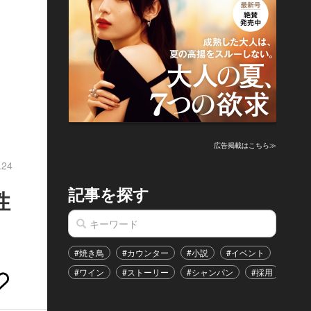
広告掲載はこちら≫
.24
記事を探す
性
#焼き鳥
#カウンター
#小説
#イベント
#港区
#ワイン
#ストーリー
#シャンパン
#採用
#恋