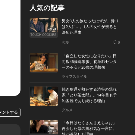
人気の記事
男女3人の旅だったはずが、帰り
は2人に…。1人の女性が残ると
Vol.74
決めた理由
TOUGH COOKIES
恋愛
6
「自立した女性になりたい」日
向坂46藤嶌果歩、初単独センタ
ーの不安と20歳の理想像
ライフスタイル
焼き鳥通が熱狂する渋谷の隠れ
家『とり茶太郎』。14年目も予
約困難であり続ける理由
グルメ
メントする
「今日はたくさん甘えちゃお」
再会した母の無邪気な一言に、
Vol.73
娘が激怒した理由