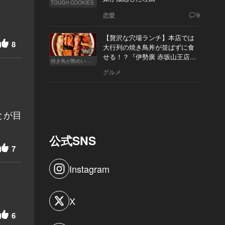
TOUGH COOKIES
恋愛
9
【贅沢な穴場ランチ】本店では
8
大行列の焼き鳥丼が並ばずに食
Vol.7
せる！？『伊勢廣 赤坂山王店』
焼き鳥が艶めいてきた
へ
グルメ
とが目
公式SNS
7
Instagram
X
6