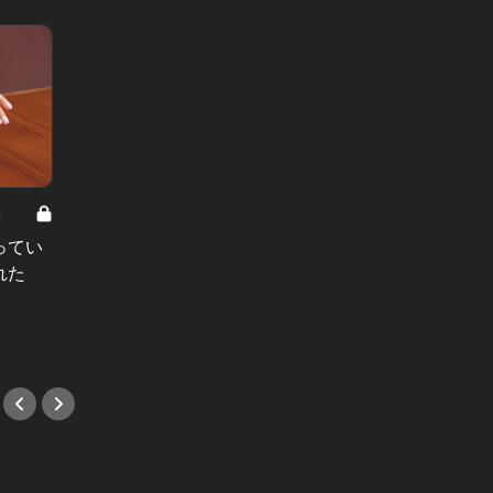
8
男と女の答えあわせ【A】 Vol.308
ってい
結婚願望ゼロだった27歳男性が、交
れた
際2年で突然プロポーズ。彼の心が
変わった“理由”とは
#小説