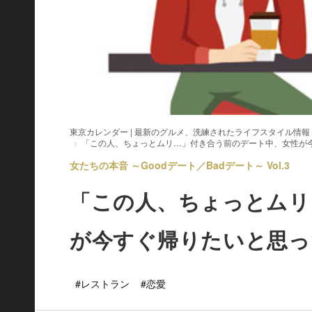
東京カレンダー | 最新のグルメ、洗練されたライフスタイル情報
「この人、ちょっとムリ…」付き合う前のデート中、女性が
女たちの本音 ～Goodデート／Badデート～ Vol.3
「この人、ちょっとムリ
が今すぐ帰りたいと思っ
#レストラン
#恋愛