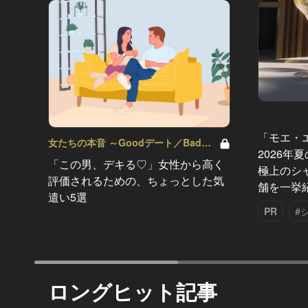
「モエ・
女たちの本音 ～Goodデート／Badデ
2026年
ート～ Vol.2
「この男、デキる♡」女性から高く
極上のシ
評価されるための、ちょっとした気
舗を一挙
遣い5選
PR
#
ロングヒット記事