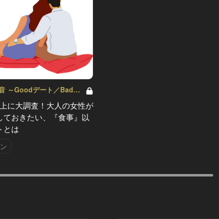
 ～Goodデート／Badデ
1
人以上に大調査！大人の女性が
しておきたい、『食事』以
トとは
ラン