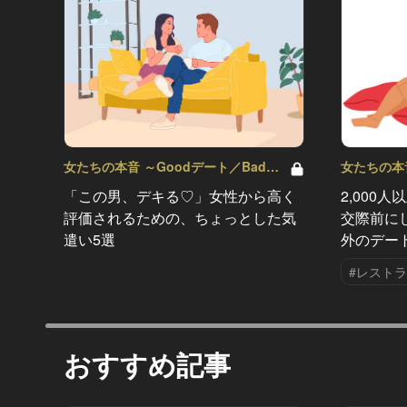
女たちの本音 ～Goodデート／Badデ
女たちの本音
ート～ Vol.2
ート～ Vol.
「この男、デキる♡」女性から高く
2,000
評価されるための、ちょっとした気
交際前に
遣い5選
外のデー
#レスト
おすすめ記事