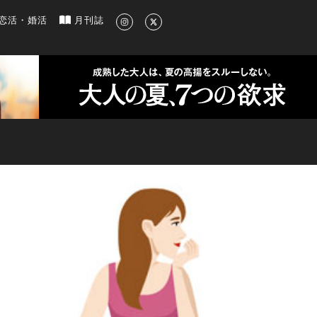
新のグルメ、洗練されたライフスタイル情報
恋活・婚活
月刊誌