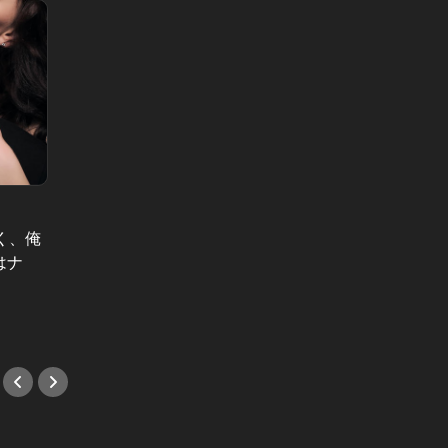
東京百景 Vol.1
恋愛のロジ
#東京百景：25時鎗ヶ崎交差点
く、俺
本命デ
はナ
よ！心
ップす