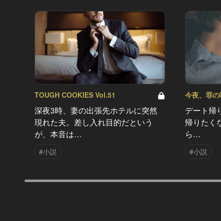
TOUGH COOKIES Vol.51
今夜、罪の味を
深夜3時、妻の出張先ホテルに突然
デート帰
現れた夫。差し入れ目的だという
帰りたく
が、本音は…
ら…
#小説
#小説