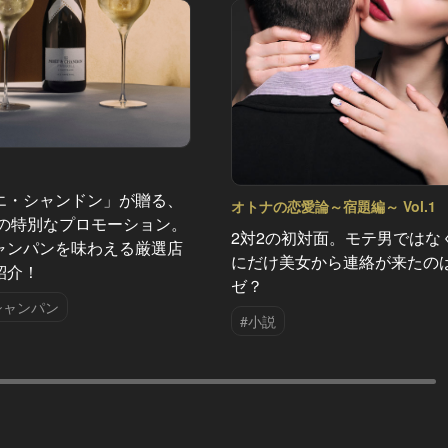
エ・シャンドン」が贈る、
オトナの恋愛論～宿題編～ Vol.1
夏の特別なプロモーション。
2対2の初対面。モテ男ではな
ャンパンを味わえる厳選店
にだけ美女から連絡が来たの
紹介！
ゼ？
シャンパン
#小説