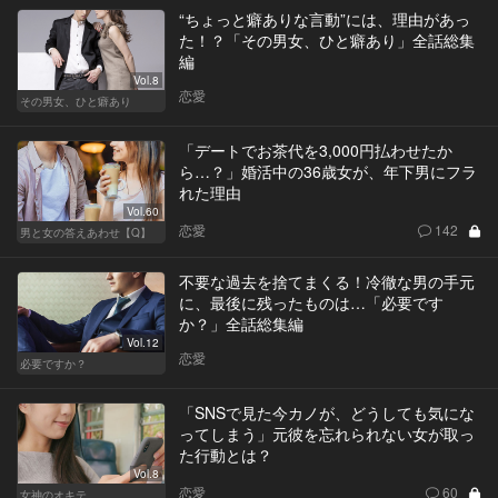
“ちょっと癖ありな言動”には、理由があっ
た！？「その男女、ひと癖あり」全話総集
編
Vol.8
恋愛
その男女、ひと癖あり
「デートでお茶代を3,000円払わせたか
ら…？」婚活中の36歳女が、年下男にフラ
れた理由
Vol.60
恋愛
142
男と女の答えあわせ【Q】
不要な過去を捨てまくる！冷徹な男の手元
に、最後に残ったものは…「必要です
か？」全話総集編
Vol.12
恋愛
必要ですか？
「SNSで見た今カノが、どうしても気にな
ってしまう」元彼を忘れられない女が取っ
た行動とは？
Vol.8
恋愛
60
女神のオキテ