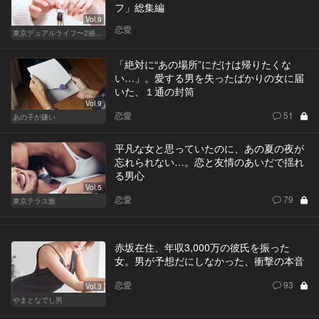
フ」総集編
Vol.9
恋愛
東京デュアルライフ〜2拠点目を選ぶ大人の事情〜
「絶対に“あの場所”にだけは帰りたくな
い…」。愛する男を失ったばかりの女に届
いた、１通の封筒
Vol.9
恋愛
51
あの子が嫌い
平凡な女と思っていたのに、あの夏の夜が
忘れられない…。恋と友情のあいだで揺れ
る男心
Vol.5
恋愛
79
東京テラス族
赤坂在住、年収3,000万の彼氏を振った
女。男が予想だにしなかった、衝撃の本音
恋愛
93
Vol.3
やまとなでし男