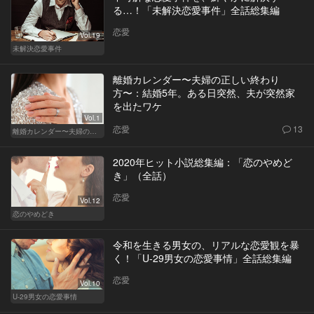
る…！「未解決恋愛事件」全話総集編
恋愛
Vol.19
未解決恋愛事件
離婚カレンダー〜夫婦の正しい終わり
方〜：結婚5年。ある日突然、夫が突然家
を出たワケ
Vol.1
恋愛
13
離婚カレンダー〜夫婦の正しい終わり方〜
2020年ヒット小説総集編：「恋のやめど
き」（全話）
恋愛
Vol.12
恋のやめどき
令和を生きる男女の、リアルな恋愛観を暴
く！「U-29男女の恋愛事情」全話総集編
恋愛
Vol.10
U-29男女の恋愛事情