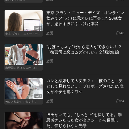
東京 ブラン・ニュー・デイズ：オンライン
飲みで5年ぶりに元カレに再会した28歳女
が、思わず彼にぶつけた本音
Vol.1
恋愛
43
東京 ブラン・ニュー・デイズ
“おぼっちゃま”だから恋人ができない！？
「御曹司に恋はムズかしい」全話総集編
恋愛
Vol.11
御曹司に恋はムズかしい
カレと結婚して大丈夫？：「彼のこと、男
として見れない…」プロポーズされた29歳
女が不安を抱くワケ
Vol.1
恋愛
64
カレと結婚して大丈夫？
彼氏がいても、”もっと上”を探してる。罪
悪感ナシだった女がタクシーから目撃し
た、信じられない光景