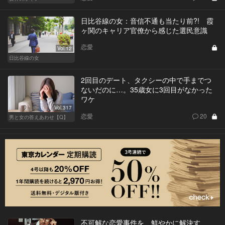
日比谷線の女：音信不通も当たり前?! 霞
ヶ関のキャリア官僚から感じた選民意識
恋愛
Vol.12
日比谷線の女
2回目のデート、タクシーの中で手までつ
ないだのに…。35歳女に3回目がなかった
ワケ
Vol.317
恋愛
20
男と女の答えあわせ【Q】
不可解な恋愛事件を、鮮やかに解決す