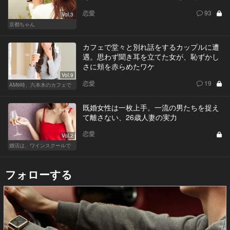
恋愛
93
Vol.3
京都ちゃん
カフェで堂々と別れ話をするカップルに遭
遇。思わず聞き耳を立てた女が、恥ずかし
さに頬を赤らめたワケ
Vol.9
恋愛
19
AM9時、六本木のカフェで
既婚女性は一枚上手。一流の男たちを捉え
て離さない、26歳人妻の実力
恋愛
Vol.2
婚活は、ワインスクールで
フォローする