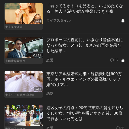
「弱ってるオトコを見ると、いじめたくな
る」美人ドS占い師が挑発してきた夜
ライフスタイル
Vol.4
東京美女酒場
プロポーズの直前に、いきなり音信不通に
なった彼女。5年後、まさかの再会を果た
した結果…
Vol.21
恋愛
37
未解決恋愛事件
東京リアル結婚式明細：総額費用は900万
円。ホテルウエディングの最高峰“リッツ
婚”のリアル
Vol.1
恋愛
東京リアル結婚式明細
港区女子の終点：20代で東京の贅を知り尽
くした女。“甘い蜜”を吸いすぎた後、30歳
で行きついた先とは
Vol.1
恋愛
56
港区女子の終点