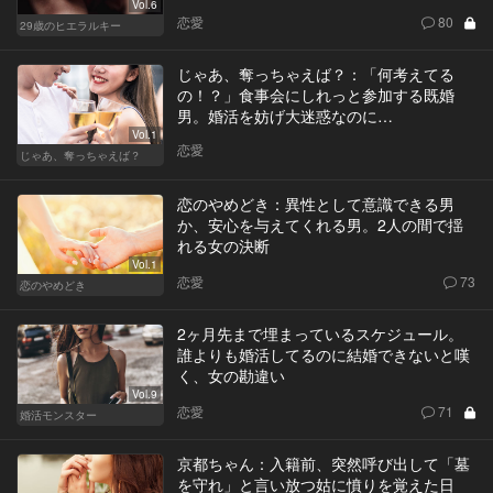
Vol.6
恋愛
80
29歳のヒエラルキー
じゃあ、奪っちゃえば？：「何考えてる
の！？」食事会にしれっと参加する既婚
男。婚活を妨げ大迷惑なのに…
Vol.1
恋愛
じゃあ、奪っちゃえば？
恋のやめどき：異性として意識できる男
か、安心を与えてくれる男。2人の間で揺
れる女の決断
Vol.1
恋愛
73
恋のやめどき
2ヶ月先まで埋まっているスケジュール。
誰よりも婚活してるのに結婚できないと嘆
く、女の勘違い
Vol.9
恋愛
71
婚活モンスター
京都ちゃん：入籍前、突然呼び出して「墓
を守れ」と言い放つ姑に憤りを覚えた日