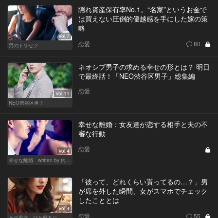
隠れ資産保有率No.1。“名家”というお金で
は買えない圧倒的優越感を手にした嫁の策
略
Vol.7
恋愛
80
男のトリセツ
ネオシブ男子の求める幸せの形とは？ 明日
で最終話！「NEO渋谷区男子」総集編
恋愛
Vol.11
NEO渋谷区男子
幸せな離婚：女友達が恋する相手と夫の不
審な行動
恋愛
Vol.4
幸せな離婚 written by 内埜さくら
「彼って、どれくらい貰ってるの…？」男
が席を外した瞬間、女がスマホでチェック
したこととは
Vol.4
恋愛
55
その男女、ひと癖あり