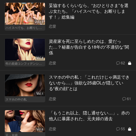
妥協するくらいなら、“おひとりさま”を選
ぶ女たち。「ハイスぺでも、お断りしま
す！」総集編
Vol.13
恋愛
ハイスぺでも、お断りします！
資産家を死に至らしめたのは、愛だっ
た…？秘書が告白する18年の“不適切な”関
係
Vol.4
恋愛
62
年の差婚コンフィデンシャル
スマホの中の私：「これだけじゃ満足でき
ないから…」強欲な25歳OLが隠してい
る“夜の顔”とは
Vol.1
恋愛
61
スマホの中の私
「もうこれ以上、隠し通せない…」。赤の
他人に暴露された、元夫婦の過去
恋愛
55
Vol.6
元・夫婦