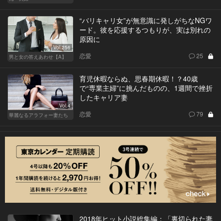
“バリキャリ女”が無意識に発しがちなNGワ
ード。彼を応援するつもりが、実は別れの
原因に
Vol.256
恋愛
25
男と女の答えあわせ【A】
育児休暇ならぬ、思春期休暇！？40歳
で“専業主婦”に挑んだものの、1週間で挫折
したキャリア妻
Vol.4
恋愛
79
華麗なるアラフォー妻たち
2018年ヒット小説総集編：「裏切られた妻