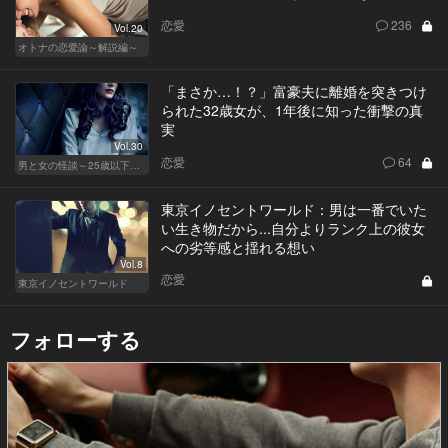
恋愛
236
Vol.20
オトナの恋愛論～解説編～
「まさか…！？」富豪夫に離婚を突きつけ
られた32歳女が、1年後に知った衝撃の真
実
Vol.30
恋愛
64
男と女の怪談～25歳以下閲覧禁止～
東京イノセントワールド：男は一番でいた
い生き物だから...自分よりランク上の彼女
への劣等感と揺れる想い
Vol.8
恋愛
東京イノセントワールド
フォローする