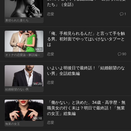
たち」（全話）
恋愛
1
Vol.18
裏切られた妻たち
「俺、手相見られるんだ」と言って手を触
る男。初対面でやってはいけないタブーと
は
Vol.1
恋愛
90
オトナの恋愛論～解説編～
いよいよ明後日で最終話！「結婚願望のな
い男」全話総集編
恋愛
Vol.20
結婚願望のない男
「働かない」と決めた、34歳・高学歴・無
職美女の行く末は？明日で最終話！「無業
の女王」総集編
Vol.10
恋愛
無業の女王