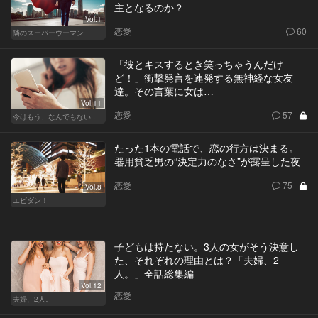
主となるのか？
Vol.1
恋愛
60
隣のスーパーウーマン
「彼とキスするとき笑っちゃうんだけ
ど！」衝撃発言を連発する無神経な女友
達。その言葉に女は…
Vol.11
恋愛
57
今はもう、なんでもないから
たった1本の電話で、恋の行方は決まる。
器用貧乏男の“決定力のなさ”が露呈した夜
恋愛
75
Vol.8
エビダン！
子どもは持たない。3人の女がそう決意し
た、それぞれの理由とは？「夫婦、2
人。」全話総集編
Vol.12
恋愛
夫婦、2人。