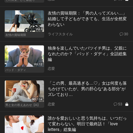
友情の賞味期限：「男の人ってズルい…」
結婚して子どもができても、生活が全然変
わらない
Vol.1
ライフスタイル
30
友情の賞味期限
独身を楽しんでいたバツイチ男は、父親に
なれたのか？「バッド・ダディ」全話総集
編
Vol.12
恋愛
バッド・ダディ
「この男、最高過ぎる…♡」女は何度も落
ちかけていたが、男の肝心な“ある部分”が
ズレており…
Vol.114
恋愛
53
男と女の答えあわせ【A】
誰かを愛おしいと思う気持ちは、いつだっ
て変わらない。明日で最終話！「love
letters」総集編