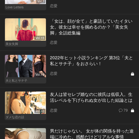
Vol.7
恋愛
Love Letters
「女は、顔が全て」と豪語していたイタい
女。彼女は幸せを掴めるのか？「美女失
脚」全話総集編
Vol.15
恋愛
美女失脚
2022年ヒット小説ランキング 第3位「夫と
私とサチ子」をおさらい！
恋愛
Vol.19
夫と私とサチ子
友人は皆セレブ婚なのに彼氏は低収入。生
活レベルを下げられぬ女が出した結論とは
恋愛
79
Vol.10
ダメな恋の話
男だけじゃない。 女が体の関係を持った途
端に冷めた、残酷だけどリアルな事情