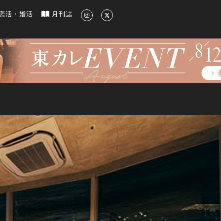
新のグルメ、洗練されたライフスタイル情報
恋活・婚活
月刊誌