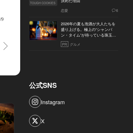
決めた理由
TOUGH COOKIES
恋愛
6
/9
2026年の夏も泡酒が大人たちを
盛り上げる。極上の“シャンパ
ン・タイム”が待っている珠玉の
10軒
PR
グルメ
すすむ
公式SNS
Instagram
X