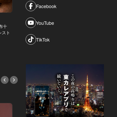
Facebook
YouTube
布十
レスト
東京初進出！フェスでしか味わえな
予約困
TikTok
かった羽根つき焼小籠包で、気軽に
ートな
一杯いかが？
#新店
#新店情報