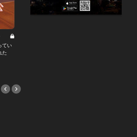
8
男と女の答えあわせ【A】 Vol.308
ってい
結婚願望ゼロだった27歳男性が、交
れた
際2年で突然プロポーズ。彼の心が
変わった“理由”とは
#小説