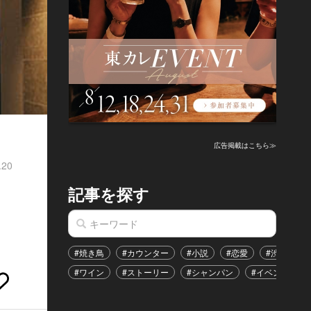
広告掲載はこちら≫
.20
記事を探す
ニ
#焼き鳥
#カウンター
#小説
#恋愛
#渋谷区
#ワイン
#ストーリー
#シャンパン
#イベント