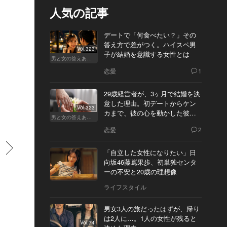
人気の記事
デートで「何食べたい？」その
答え方で差がつく。ハイスペ男
Vol.323
子が結婚を意識する女性とは
男と女の答えあわせ【A】
恋愛
1
29歳経営者が、3ヶ月で結婚を決
意した理由。初デートからケン
Vol.323
カまで、彼の心を動かした彼女
男と女の答えあわせ【Q】
の態度とは
恋愛
2
すすむ
「自立した女性になりたい」日
向坂46藤嶌果歩、初単独センタ
ーの不安と20歳の理想像
ライフスタイル
男女3人の旅だったはずが、帰り
は2人に…。1人の女性が残ると
Vol.74