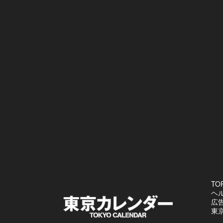
TO
ヘ
広
東