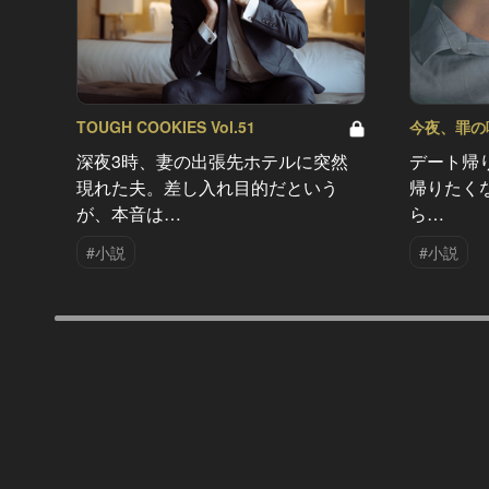
TOUGH COOKIES Vol.51
今夜、罪の味を
深夜3時、妻の出張先ホテルに突然
デート帰
現れた夫。差し入れ目的だという
帰りたく
が、本音は…
ら…
#小説
#小説