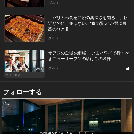
グルメ
「パリふわ食感に鰻の奥深さを知る…」駅
近なのに、並ばない。“食の賢人”が選ぶ最
高のひと皿
グルメ
オアフの全域を網羅！ いまハワイで行くべ
きニューオープンの店はこの８軒！
グルメ
Vol.2
ハワイ新店
フォローする
この記事が気に入ったらいいね！しよう