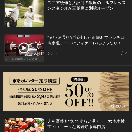
スコア続伸と大評判の銀座のゴルフレッス
ンスタジオが三越裏に別館オープン
“まい泉通り”に誕生した正統派フレンチは
表参道デートのフィナーレにぴったり！
グルメ
3
Vol.18
デートの勝率が上がる店
肉も野菜も“塊”で食らい尽くせ！六本木横
丁のユニークな溶岩焼き専門店