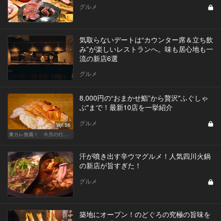
グルメ
気取らないデートは“カウンター席＆立ち飲
み”が楽しいレストランへ。味も居心地も一
流の新店6選
グルメ
8,000円の“おまかせ鮨”から贅沢"ふぐしゃ
ぶ"まで！最新10店を一挙紹介
グルメ
Vol.56
東カレ推薦！ 今月の行くべき店
汗が噴き出す辛ウマグルメ！人気四川火鍋
の新店が旨すぎた！
グルメ
築地にオープン！のどぐろの究極の旨味を