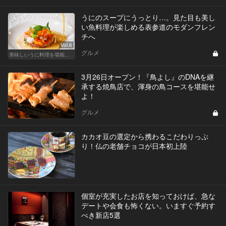
うにのスープにうっとり…。見た目も美し
い魚料理が楽しめる表参道のモダンフレン
チへ
Vol.6
グルメ
美味しいうに料理を堪能できる東京の名店
3月26日オープン！『鳥よし』のDNAを継
承する焼鳥店で、渾身の鳥コースを堪能せ
よ！
グルメ
カカオ豆の選定から携わるこだわりっぷ
り！仏の老舗チョコが日本初上陸
個室が充実したお店を知っておけば、急な
デートや会食も怖くない。いますぐ予約す
べき新店5選