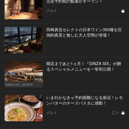
完全予約制の鮨屋がオープン！
グルメ
田崎真也セレクトの日本ワイン350種を圧
倒的夜景と愉しむ大人空間が登場！
開店まであと1ヵ月！『GINZA SIX』が贈
るスペシャルメニューを一挙初公開！
Vol.4
GINZA SIX_UPDATE
いま行かなきゃ予約困難になる新店！レモ
ンバターのチーズパスタに感動！
グルメ
1