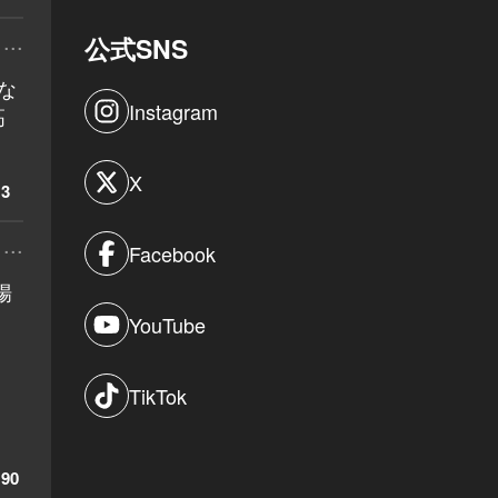
...
公式SNS
な
Instagram
高
X
3
...
Facebook
場
YouTube
TikTok
90