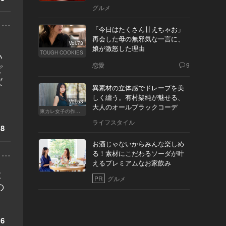
へ
グルメ
...
「今日はたくさん甘えちゃお」
再会した母の無邪気な一言に、
Vol.73
娘が激怒した理由
TOUGH COOKIES
い
恋愛
9
ピ
ば
異素材の立体感でドレープを美
しく纏う。有村架純が魅せる、
Vol.53
大人のオールブラックコーデ
東カレ女子の作り方
ライフスタイル
8
お酒じゃないからみんな楽しめ
...
る！素材にこだわるソーダが叶
えるプレミアムなお家飲み
と
PR
グルメ
の
6