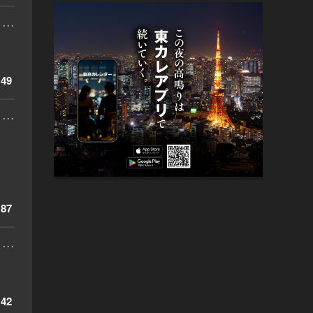
...
49
...
87
...
42