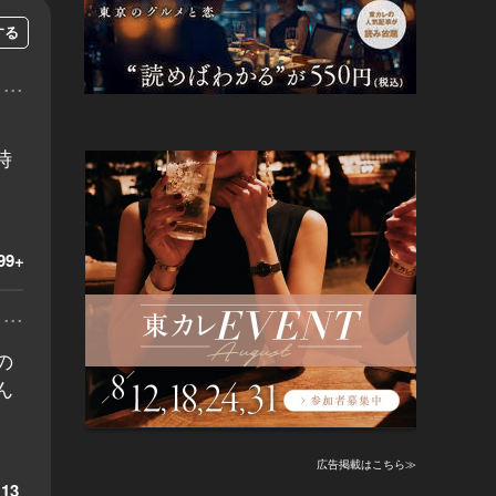
する
...
時
99+
...
の
ん
広告掲載はこちら≫
13