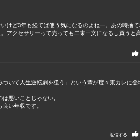
ないけど3年も経てば使う気になるのよねー。あの時捨て
た。アクセサリーって売っても二束三文になるし買うと
みついて人生逆転劇を狙う」という輩が度々東カレに登
。
のは悪いことじゃない。
ら良い年収です。
返信する