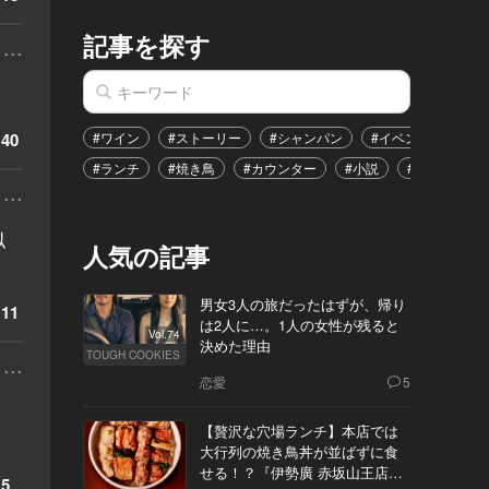
記事を探す
...
40
#ワイン
#ストーリー
#シャンパン
#イベント
#港
#ランチ
#焼き鳥
#カウンター
#小説
#恋愛
#
...
似
人気の記事
男女3人の旅だったはずが、帰り
11
は2人に…。1人の女性が残ると
Vol.74
決めた理由
TOUGH COOKIES
...
恋愛
5
【贅沢な穴場ランチ】本店では
大行列の焼き鳥丼が並ばずに食
せる！？『伊勢廣 赤坂山王店』
5