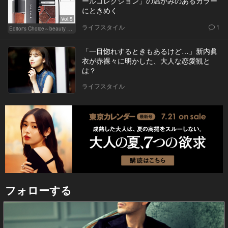
ールコレクション」の温かみのあるカラー
にときめく
Vol.5
ライフスタイル
1
Editor's Choice～beauty & wellness～
「一目惚れするときもあるけど…」新内眞
衣が赤裸々に明かした、大人な恋愛観と
は？
ライフスタイル
フォローする