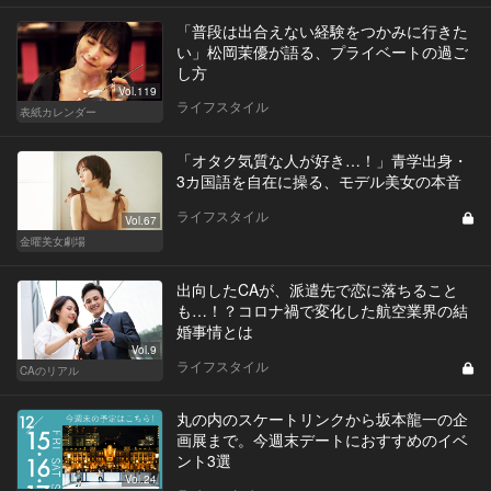
「普段は出合えない経験をつかみに行きた
い」松岡茉優が語る、プライベートの過ご
し方
Vol.119
ライフスタイル
表紙カレンダー
「オタク気質な人が好き…！」青学出身・
3カ国語を自在に操る、モデル美女の本音
ライフスタイル
Vol.67
金曜美女劇場
出向したCAが、派遣先で恋に落ちること
も…！？コロナ禍で変化した航空業界の結
婚事情とは
Vol.9
ライフスタイル
CAのリアル
丸の内のスケートリンクから坂本龍一の企
画展まで。今週末デートにおすすめのイベ
ント3選
Vol.24