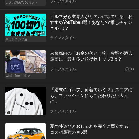
ライフスタイル
大人の週末ToDoリスト
ゴルフ好き業界人がリアルに観ている、お
すすめYouTube8選！あなたの“推しチャン
ネル”は？
Vol.5
ライフスタイル
東カレゴルフ道
東京都内の「お金の落とし物」金額が過去
最高に！最も多い拾得物トップ3は？
ライフスタイル
33
Vol.105
World Trend News
「週末のゴルフ、何着ていく？」スコアに
も、ファッションにもこだわりたい大人
に…
ライフスタイル
夏の外遊びとおしゃれを完全に両立する、
コスパ最強の車5選