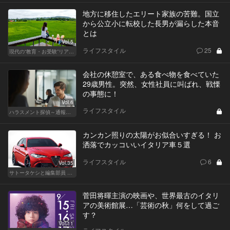
地方に移住したエリート家族の苦難。国立
から公立小に転校した長男が漏らした本音
とは
Vol.5
ライフスタイル
25
現代の“教育・お受験”リアルドキュメント
会社の休憩室で、ある食べ物を食べていた
29歳男性。突然、女性社員に叫ばれ、戦慄
の事態に！
Vol.6
ライフスタイル
ハラスメント探偵～通報編～
カンカン照りの太陽がお似合いすぎる！ お
洒落でカッコいいイタリア車５選
ライフスタイル
6
Vol.35
サトータケシと編集部員 船山の"CAR GENTSへの道"
菅田将暉主演の映画や、世界最古のイタリ
アの美術館展…「芸術の秋」何をして過ご
す？
Vol.11