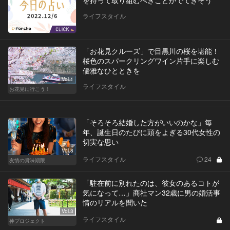
を持って取り組むべきことがでてきそう
ライフスタイル
「お花見クルーズ」で目黒川の桜を堪能！
桜色のスパークリングワイン片手に楽しむ
優雅なひとときを
Vol.1
ライフスタイル
お花見に行こう！
「そろそろ結婚した方がいいのかな」毎
年、誕生日のたびに頭をよぎる30代女性の
切実な思い
Vol.8
ライフスタイル
24
友情の賞味期限
「駐在前に別れたのは、彼女のあるコトが
気になって…」商社マン32歳に男の婚活事
情のリアルを聞いた
Vol.3
ライフスタイル
神プロジェクト