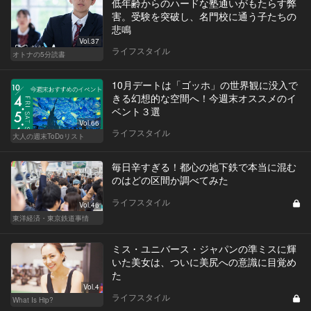
低年齢からのハードな塾通いがもたらす弊
害。受験を突破し、名門校に通う子たちの
悲鳴
Vol.37
ライフスタイル
オトナの5分読書
10月デートは「ゴッホ」の世界観に没入で
きる幻想的な空間へ！今週末オススメのイ
ベント３選
Vol.66
ライフスタイル
大人の週末ToDoリスト
毎日辛すぎる！都心の地下鉄で本当に混む
のはどの区間か調べてみた
ライフスタイル
Vol.46
東洋経済・東京鉄道事情
ミス・ユニバース・ジャパンの準ミスに輝
いた美女は、ついに美尻への意識に目覚め
た
Vol.4
ライフスタイル
What Is Hip?