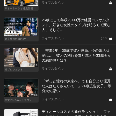
ライフスタイル
Vol.23
サトータケシと編集部員 船山の"CAR GENTSへの道"
26歳にして年収2,000万の経営コンサルタ
ント。好きな女性のタイプは明るくて変な
人、そして…
Vol.8
ライフスタイル
6
東京独身白書2024
「交際5年、30歳で彼と破局。今の婚活状
況は…」彼との別れを乗り越えた33歳美女
の結婚観とは？
Vol.13
ライフスタイル
神プロジェクト
「ずっと憧れの東京へ。でも自分より優秀
な人はたくさんいて…」24歳広告女子、等
身大の思い
Vol.6
ライフスタイル
美女にQ＆A～ミスコン出身者の幸福論～
ディオールコスメの新作ラッシュ！「フォ