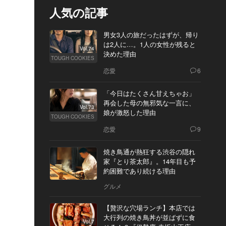
人気の記事
男女3人の旅だったはずが、帰り
は2人に…。1人の女性が残ると
Vol.74
決めた理由
TOUGH COOKIES
恋愛
6
「今日はたくさん甘えちゃお」
再会した母の無邪気な一言に、
Vol.73
娘が激怒した理由
TOUGH COOKIES
恋愛
9
焼き鳥通が熱狂する渋谷の隠れ
家『とり茶太郎』。14年目も予
約困難であり続ける理由
グルメ
【贅沢な穴場ランチ】本店では
大行列の焼き鳥丼が並ばずに食
Vol.7