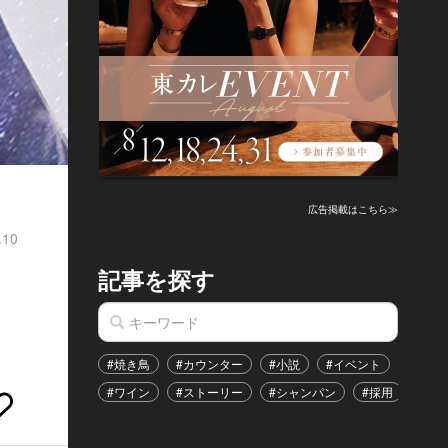
広告掲載はこちら≫
.10
記事を探す
#焼き鳥
#カウンター
#小説
#イベント
#港区
#ワイン
#ストーリー
#シャンパン
#採用
#恋