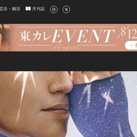
新のグルメ、洗練されたライフスタイル情報
恋活・婚活
月刊誌