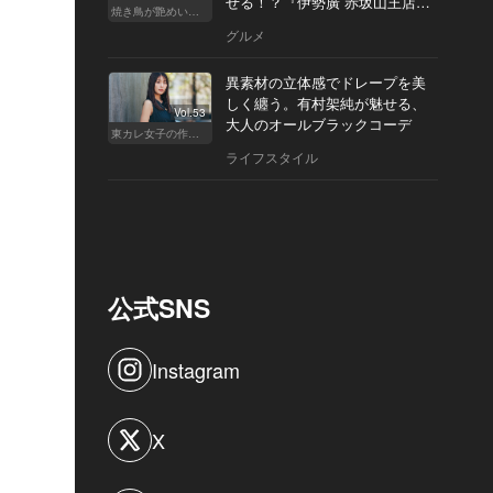
せる！？『伊勢廣 赤坂山王店』
焼き鳥が艶めいてきた
へ
グルメ
異素材の立体感でドレープを美
しく纏う。有村架純が魅せる、
Vol.53
大人のオールブラックコーデ
東カレ女子の作り方
ライフスタイル
公式SNS
Instagram
X