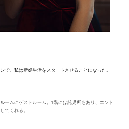
ョンで、私は新婚生活をスタートさせることになった。
ルームにゲストルーム。1階には託児所もあり、エント
癒してくれる。