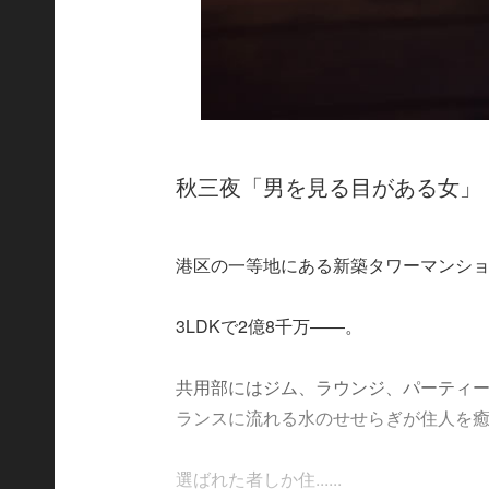
秋三夜「男を見る目がある女」
港区の一等地にある新築タワーマンシ
3LDKで2億8千万――。
共用部にはジム、ラウンジ、パーティー
ランスに流れる水のせせらぎが住人を
選ばれた者しか住......