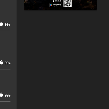
99+
99+
99+