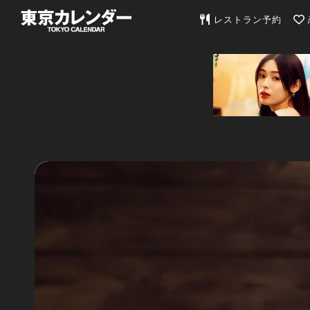
東京カレンダー | 最
レストラン予約