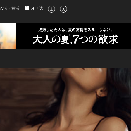
新のグルメ、洗練されたライフスタイル情報
恋活・婚活
月刊誌