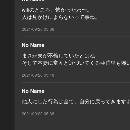
wifiのところ、怖かったわ〜。
人は見かけによらないって事ね。
2021/09/20 05:36
No Name
まさか夫が不倫していたとはね
そして本妻に堂々と近づいてくる亜香里も怖い
2021/09/20 05:48
No Name
他人にした行為は全て、自分に戻ってきます
2021/09/20 05:38