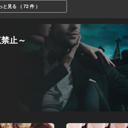
っと見る （ 72 件 ）
覧禁止～