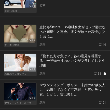
恋愛
Vol.1
上京10年目
恵比寿Sisters：35歳独身女がセレブ妻にな
った同級生と再会。彼女が放った高慢なひ
と言に…
Vol.1
恋愛
46
恵比寿Sisters
「惚れた方が負け？」彼の意見を尊重す
る、一見物分りのいい女がフラれてしまう
理由
Vol.3
恋愛
34
恋愛のフィロソフィー
マウンティング・ポリス：未婚の37歳友人
に「結婚してなくて可哀想」と言い放つ
女。しかし、実は夫と…
Vol.1
恋愛
61
マウンティング・ポリス