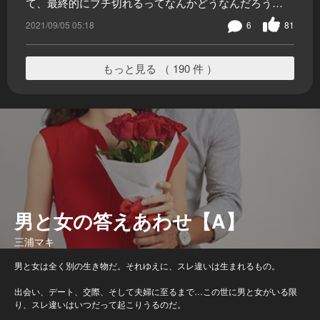
て、最終的にブチ切れるってなんかどうなんだろう…
2021/09/05 05:18
6
81
もっと見る （ 190 件 ）
男と女の答えあわせ【A】
三浦マキ
男と女は全く別の生き物だ。それゆえに、スレ違いは生まれるもの。
出会い、デート、交際、そして夫婦に至るまで…この世に男と女がいる限
り、スレ違いはいつだって起こりうるのだ。