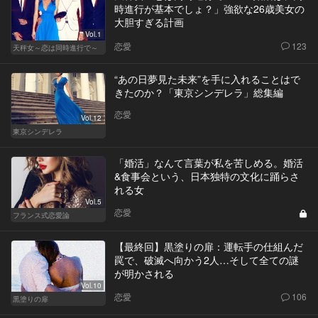
時進行が基本でしょ？」強欲な26歳美女の
大胆すぎる計画
Vol.1
恋愛
123
天秤女～恋は同時進行で～
“あの日夢見た未来”を手に入れることはで
きたのか？「東京シンデレラ」総集編
恋愛
Vol.12
東京シンデレラ
「婚活」なんて言葉が私を苦しめる。婚活
&食事会という、日本独特の文化に踊らさ
れる女
Vol.5
恋愛
フランス式恋愛論
【最終回】黒塗りの扉：運転手の仕組んだ
罠で、破滅へ向かう2人…そして全ての謎
が明かされる
Vol.10
恋愛
106
黒塗りの扉