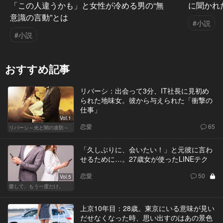
「この人違うかも」と女性が冷める男の“無
に聞かれ
意識の言動”とは
#小説
#小説
おすすめ記事
リバーシ：出会って3分、IT社長に見初め
られた地味女。彼から与えられた「衝撃の
仕事」
Vol.1
恋愛
65
リバーシ～光と闇の攻防～
「久しぶりに、会いたい！」と元彼に言わ
せるために…。27歳女が使ったLINEテク
恋愛
50
Vol.5
愛して、もう一度だけ。
上京10年目：28歳。東京にいる意味が見い
だせなくなった時、思い出すのはあの景色