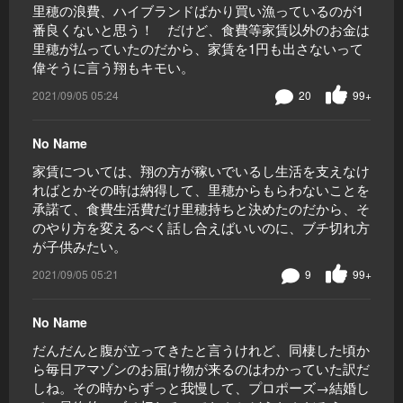
里穂の浪費、ハイブランドばかり買い漁っているのが1
番良くないと思う！ だけど、食費等家賃以外のお金は
里穂が払っていたのだから、家賃を1円も出さないって
偉そうに言う翔もキモい。
2021/09/05 05:24
20
99+
No Name
家賃については、翔の方が稼いでいるし生活を支えなけ
ればとかその時は納得して、里穂からもらわないことを
承諾て、食費生活費だけ里穂持ちと決めたのだから、そ
のやり方を変えるべく話し合えばいいのに、ブチ切れ方
が子供みたい。
2021/09/05 05:21
9
99+
No Name
だんだんと腹が立ってきたと言うけれど、同棲した頃か
ら毎日アマゾンのお届け物が来るのはわかっていた訳だ
しね。その時からずっと我慢して、プロポーズ→結婚し