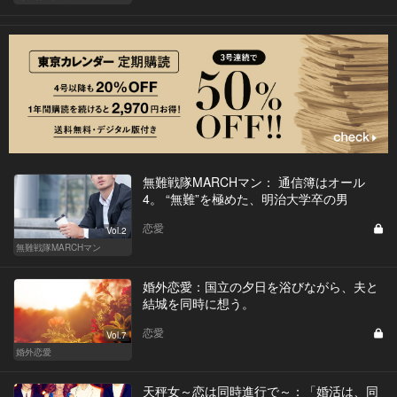
無難戦隊MARCHマン： 通信簿はオール
4。 “無難”を極めた、明治大学卒の男
恋愛
Vol.2
無難戦隊MARCHマン
婚外恋愛：国立の夕日を浴びながら、夫と
結城を同時に想う。
恋愛
Vol.7
婚外恋愛
天秤女～恋は同時進行で～：「婚活は、同