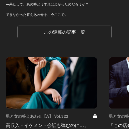
—果たして、あの時どうすればよかったのだろうか？
できなかった答えあわせを、今ここで。
この連載の記事一覧
男と女の答えあわせ【A】 Vol.322
男と女の答え
高収入・イケメン・会話も弾むのに…。
「この店