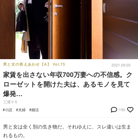
男と女の答えあわせ【A】 Vol.75
2021.09.05
家賃を出さない年収700万妻への不信感。ク
ローゼットを開けた夫は、あるモノを見て
爆発…
三浦マキ
#小説
#夫婦
#婚活
190
男と女は全く別の生き物だ。それゆえに、スレ違いは生ま
れるもの。