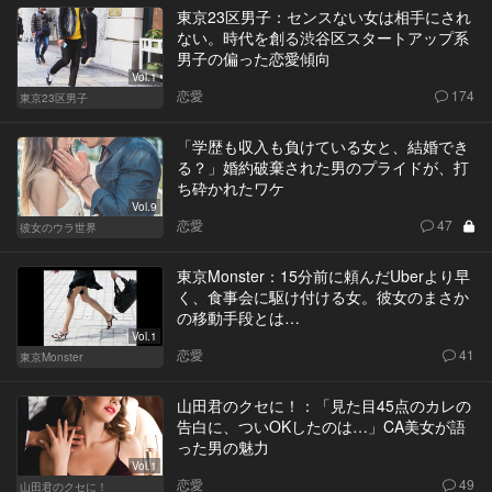
東京23区男子：センスない女は相手にされ
ない。時代を創る渋谷区スタートアップ系
男子の偏った恋愛傾向
Vol.1
恋愛
174
東京23区男子
「学歴も収入も負けている女と、結婚でき
る？」婚約破棄された男のプライドが、打
ち砕かれたワケ
Vol.9
恋愛
47
彼女のウラ世界
東京Monster：15分前に頼んだUberより早
く、食事会に駆け付ける女。彼女のまさか
の移動手段とは…
Vol.1
恋愛
41
東京Monster
山田君のクセに！：「見た目45点のカレの
告白に、ついOKしたのは…」CA美女が語
った男の魅力
Vol.1
恋愛
49
山田君のクセに！