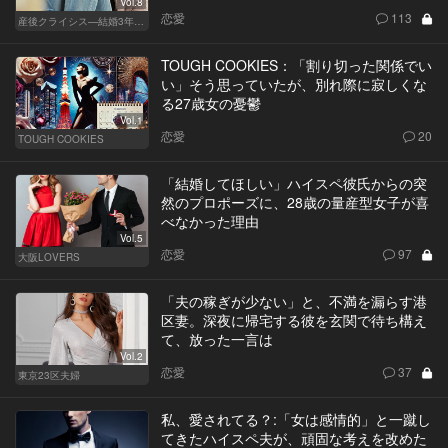
Vol.8
恋愛
113
産後クライシス—結婚3年目の波乱—
TOUGH COOKIES：「割り切った関係でい
い」そう思っていたが、別れ際に寂しくな
る27歳女の憂鬱
Vol.1
恋愛
20
TOUGH COOKIES
「結婚してほしい」ハイスペ彼氏からの突
然のプロポーズに、28歳の量産型女子が喜
べなかった理由
Vol.5
恋愛
97
大阪LOVERS
「夫の稼ぎが少ない」と、不満を漏らす港
区妻。深夜に帰宅する彼を玄関で待ち構え
て、放った一言は
Vol.2
恋愛
37
東京23区夫婦
私、愛されてる？:「女は感情的」と一蹴し
てきたハイスペ夫が、頑固な考えを改めた