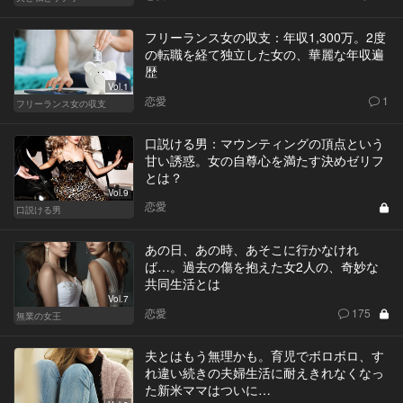
フリーランス女の収支：年収1,300万。2度
の転職を経て独立した女の、華麗な年収遍
歴
Vol.1
恋愛
1
フリーランス女の収支
口説ける男：マウンティングの頂点という
甘い誘惑。女の自尊心を満たす決めゼリフ
とは？
Vol.9
恋愛
口説ける男
あの日、あの時、あそこに行かなけれ
ば…。過去の傷を抱えた女2人の、奇妙な
共同生活とは
Vol.7
恋愛
175
無業の女王
夫とはもう無理かも。育児でボロボロ、す
れ違い続きの夫婦生活に耐えきれなくなっ
た新米ママはついに…