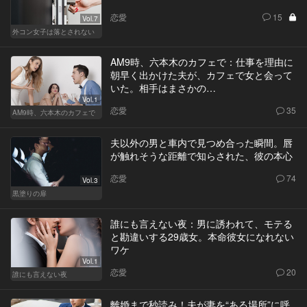
恋愛
15
Vol.7
外コン女子は落とされない
AM9時、六本木のカフェで：仕事を理由に
朝早く出かけた夫が、カフェで女と会って
いた。相手はまさかの…
Vol.1
恋愛
35
AM9時、六本木のカフェで
夫以外の男と車内で見つめ合った瞬間。唇
が触れそうな距離で知らされた、彼の本心
恋愛
74
Vol.3
黒塗りの扉
誰にも言えない夜：男に誘われて、モテる
と勘違いする29歳女。本命彼女になれない
ワケ
Vol.1
恋愛
20
誰にも言えない夜
離婚まで秒読み！夫が妻を“ある場所”に呼