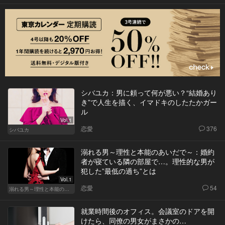
シバユカ：男に頼って何が悪い？“結婚あり
き”で人生を描く、イマドキのしたたかガー
ル
Vol.1
恋愛
376
シバユカ
溺れる男～理性と本能のあいだで～：婚約
者が寝ている隣の部屋で…。理性的な男が
犯した”最低の過ち”とは
Vol.1
恋愛
54
溺れる男～理性と本能のあいだで～
就業時間後のオフィス。会議室のドアを開
けたら、同僚の男女がまさかの…