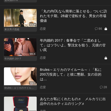
「丸の内OLなら簡単に落とせる」ついに訪
れたモテ期。28歳で逆転する、男女の市場
価値
Vol.4
恋愛
86
東京男子図鑑
年内婚約 2017：食事会で「二度めまし
て」はツラいよ。撃沈女を狙う、元彼の甘
い罠
Vol.4
恋愛
年内婚約 2017
8rules～エリカのマイルール～：「私に
200万投資して」と彼に懇願。女の目的
は…
Vol.1
恋愛
28
8rules～エリカのマイルール～
あなたが私にくれたもの♬ メルカリに出
品中のカルティエのリング♬
恋愛