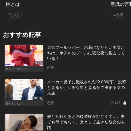
性とは
意識の言
#小説
#小説
おすすめ記事
東京プールラバー：水着になりたい美女た
ちは、ホテルのプールに夜な夜な集まって
いる！
Vol.1
恋愛
東京プールラバー
メーカー男子に徴収された“2,000円”。投資
と見るか、ケチな男と見るかで決まる女の
人生
Vol.10
恋愛
147
男のトリセツ
夫と別れたあとの後遺症がひどくて…。妻
でも母でもなく、女として生きた彼女の末
路