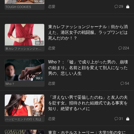
Vol.46
恋愛
29
TOUGH COOKIES
東カレファッションジャーナル：街から消
えた、港区女子の戦闘服。ラップワンピは
死んだのか！？
Vol.1
恋愛
224
東カレファッションジャーナル
Who？：「嘘」で成り上がった男の、崩壊
の始まり。名前と顔を変えて別人になった
男の、悲しい人生
Vol.1
恋愛
54
Who？
「冴えない男で妥協したのね」と友人の夫
を貶す女。招待された結婚式である事実を
知り、絶望するハメに
Vol.6
恋愛
31
ハッピーエンドの行く先は
東京・ホテルストーリー：大学1年の女に