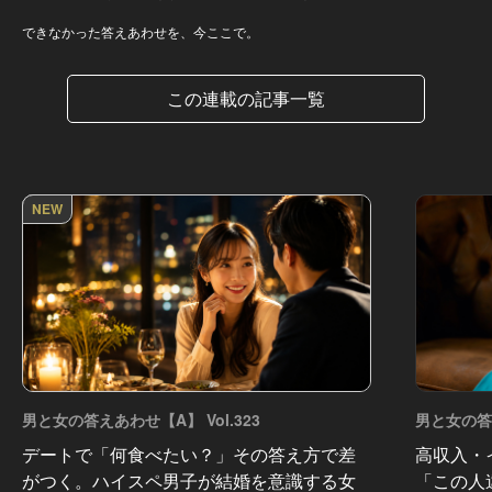
できなかった答えあわせを、今ここで。
この連載の記事一覧
NEW
男と女の答えあわせ【A】 Vol.323
男と女の答え
デートで「何食べたい？」その答え方で差
高収入・
がつく。ハイスペ男子が結婚を意識する女
「この人