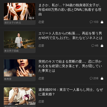
まさか、私が…？34歳の独身港区女子が、
年収400万男の若い肌とDNAに執着する理
由
Vol.6
恋愛
103
港区女子の終点
エリート人生からの転落…。再起を誓う男
が40代で立ち上げた、新たなビジネスとは
恋愛
46
Vol.11
東京男子図鑑
突然のキスで始まる禁断の愛...。恋に浮か
れる女を絶望に突き落とす、男が隠してい
た事実とは
Vol.4
恋愛
208
略奪愛
週末婚2016：東京で一人暮らし同士。なぜ
に週末婚？
恋愛
Vol.1
週末婚2016