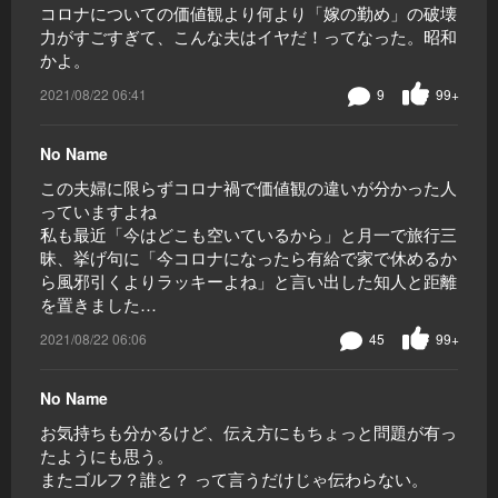
コロナについての価値観より何より「嫁の勤め」の破壊
力がすごすぎて、こんな夫はイヤだ！ってなった。昭和
かよ。
2021/08/22 06:41
9
99+
No Name
この夫婦に限らずコロナ禍で価値観の違いが分かった人
っていますよね
私も最近「今はどこも空いているから」と月一で旅行三
昧、挙げ句に「今コロナになったら有給で家で休めるか
ら風邪引くよりラッキーよね」と言い出した知人と距離
を置きました…
2021/08/22 06:06
45
99+
No Name
お気持ちも分かるけど、伝え方にもちょっと問題が有っ
たようにも思う。
またゴルフ？誰と？ って言うだけじゃ伝わらない。