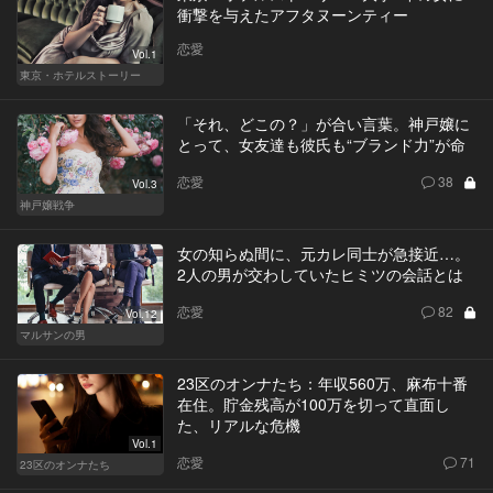
衝撃を与えたアフタヌーンティー
恋愛
Vol.1
東京・ホテルストーリー
「それ、どこの？」が合い言葉。神戸嬢に
とって、女友達も彼氏も“ブランド力”が命
恋愛
38
Vol.3
神戸嬢戦争
女の知らぬ間に、元カレ同士が急接近…。
2人の男が交わしていたヒミツの会話とは
恋愛
82
Vol.12
マルサンの男
23区のオンナたち：年収560万、麻布十番
在住。貯金残高が100万を切って直面し
た、リアルな危機
Vol.1
恋愛
71
23区のオンナたち