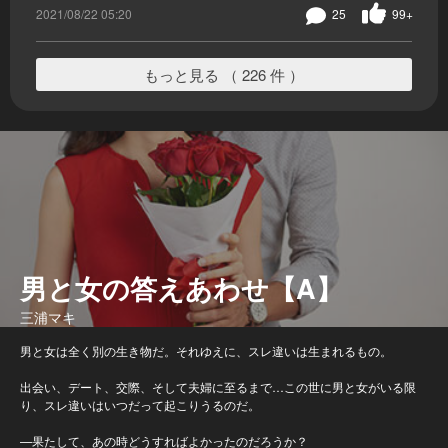
2021/08/22 05:20
25
99+
もっと見る （ 226 件 ）
男と女の答えあわせ【A】
三浦マキ
男と女は全く別の生き物だ。それゆえに、スレ違いは生まれるもの。
出会い、デート、交際、そして夫婦に至るまで…この世に男と女がいる限
り、スレ違いはいつだって起こりうるのだ。
—果たして、あの時どうすればよかったのだろうか？