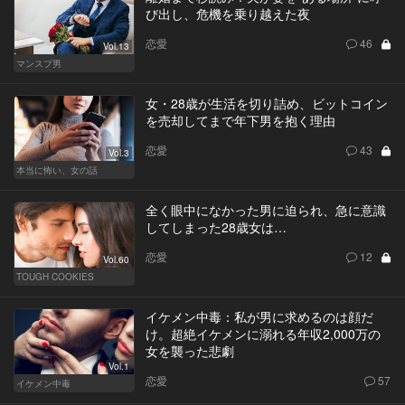
び出し、危機を乗り越えた夜
恋愛
46
Vol.13
マンスプ男
女・28歳が生活を切り詰め、ビットコイン
を売却してまで年下男を抱く理由
恋愛
43
Vol.3
本当に怖い、女の話
全く眼中になかった男に迫られ、急に意識
してしまった28歳女は…
恋愛
12
Vol.60
TOUGH COOKIES
イケメン中毒：私が男に求めるのは顔だ
け。超絶イケメンに溺れる年収2,000万の
女を襲った悲劇
Vol.1
恋愛
57
イケメン中毒