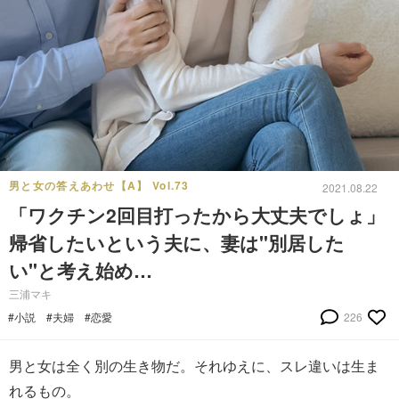
男と女の答えあわせ【A】 Vol.73
2021.08.22
「ワクチン2回目打ったから大丈夫でしょ」
帰省したいという夫に、妻は"別居した
い"と考え始め…
三浦マキ
#小説
#夫婦
#恋愛
226
男と女は全く別の生き物だ。それゆえに、スレ違いは生ま
れるもの。