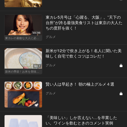
東カレ5月号は「心躍る、大阪」。”天下の
台所”が誇る最強美食リストは東京の大人た
ちの度肝を抜く！
Vol.96
グルメ
東カレの素敵な大人に必要なこと
新米が12分で炊き上がる！名人に聞いた美
味しく自宅で炊くコツはコレだ！
グルメ
Vol.1
新米の季節！お米を美味しく味わえる和食店
賢い人は早起き！ 朝の極上グルメ４選
グルメ
「美味しい」しか言えない…を卒業した
い。ワインを飲むときのコメント実例