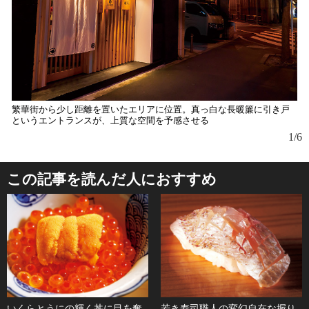
繁華街から少し距離を置いたエリアに位置。真っ白な長暖簾に引き戸
「
というエントランスが、上質な空間を予感させる
1/6
この記事を読んだ人におすすめ
いくらとうにの輝く丼に目を奪
若き寿司職人の変幻自在な握り