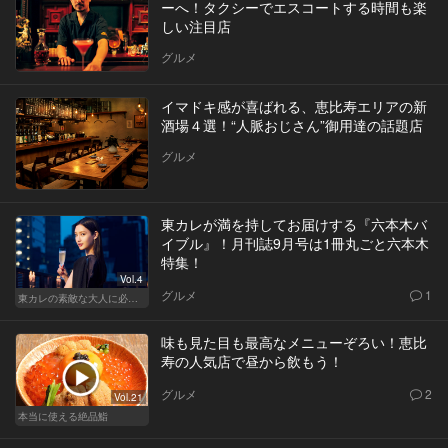
ーへ！タクシーでエスコートする時間も楽
しい注目店
グルメ
イマドキ感が喜ばれる、恵比寿エリアの新
酒場４選！“人脈おじさん”御用達の話題店
グルメ
東カレが満を持してお届けする『六本木バ
イブル』！月刊誌9月号は1冊丸ごと六本木
特集！
Vol.4
グルメ
1
東カレの素敵な大人に必要なこと
味も見た目も最高なメニューぞろい！恵比
寿の人気店で昼から飲もう！
グルメ
2
Vol.21
本当に使える絶品鮨