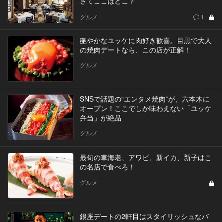
さてここはどこ？
グルメ
1
艶やかなユッケに肉好き歓喜。目黒で大人
の焼肉デートなら、この店が正解！
グルメ
SNSで話題の“エンタメ焼肉”が、六本木に
オープン！ここでしか味わえない「ユッケ
弁当」が絶品
グルメ
最旬の車海老、アワビ、新イカ、新子はこ
の名店で食べろ！
グルメ
銀座デートの2軒目はスタイリッシュなバ