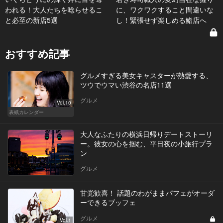
われる！大人たちを唸らせるこ
に、ワクワクすること間違いな
と必至の新店5選
し！緊張せず楽しめる鮨店へ
おすすめ記事
グルメすぎる美女キャスターが熱愛する、
ツウでウマい渋谷の名店11選
グルメ
Vol.10
表紙カレンダー
大人なふたりの横浜日帰りデートストーリ
ー。彼女の心を掴む、平日夜の小旅行プラ
ン
グルメ
甘党歓喜！ 話題のわがままパフェがオーダ
ーできるブッフェ
グルメ
Vol.1