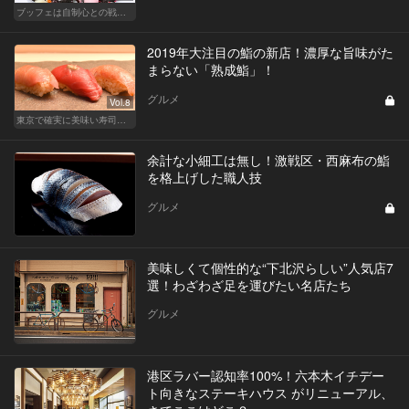
ブッフェは自制心との戦いだ！ スイーツの海にダイブせよ！
2019年大注目の鮨の新店！濃厚な旨味がた
まらない「熟成鮨」！
グルメ
Vol.8
東京で確実に美味い寿司はここだ！
余計な小細工は無し！激戦区・西麻布の鮨
を格上げした職人技
グルメ
美味しくて個性的な“下北沢らしい”人気店7
選！わざわざ足を運びたい名店たち
グルメ
港区ラバー認知率100%！六本木イチデー
ト向きなステーキハウス がリニューアル、