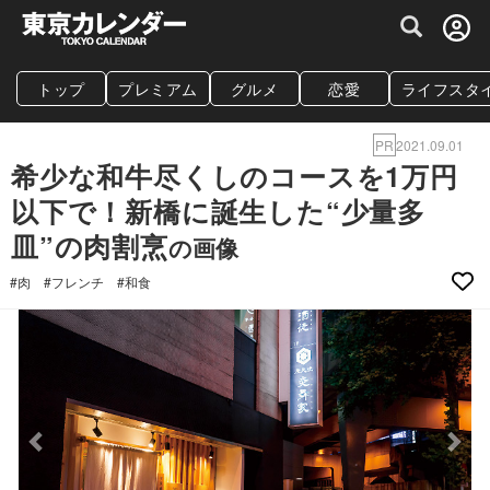
グルメ情報・プレミアムレストラン予約サイト
トップ
プレミアム
グルメ
恋愛
ライフスタ
PR
2021.09.01
希少な和牛尽くしのコースを1万円
以下で！新橋に誕生した“少量多
皿”の肉割烹
の画像
#肉
#フレンチ
#和食