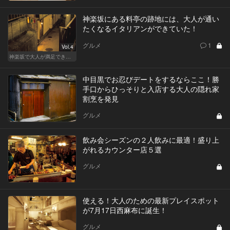
神楽坂にある料亭の跡地には、大人が通い
たくなるイタリアンができていた！
グルメ
1
Vol.4
神楽坂で大人が満足できる、おしゃれデート！
中目黒でお忍びデートをするならここ！勝
手口からひっそりと入店する大人の隠れ家
割烹を発見
グルメ
飲み会シーズンの２人飲みに最適！盛り上
がれるカウンター店５選
グルメ
使える！大人のための最新プレイスポット
が7月17日西麻布に誕生！
グルメ