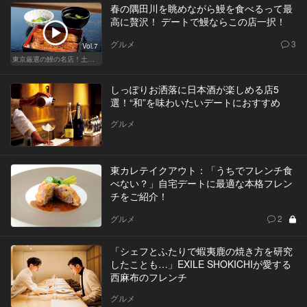
春の隅田川を眺めながら鰻を食べるって最
高に贅沢！ デートで鰻ならこの店一択！
グルメ
3
Vol.7
東京厳選の鰻の名店！土用の丑の日じゃなくても行きたい
しっぽりお洒落に日本酒が楽しめる店5
選！“和”を味わいたいデートにおすすめ
グルメ
東カレテイクアウト：「うちでフレンチ食
べない？」自宅デートに最適な本格フレン
チをご紹介！
グルメ
2
「シェフとふたりで蝦夷鹿の焼き方を研究
したことも…」EXILE SHOKICHIが愛する
西麻布のフレンチ
グルメ