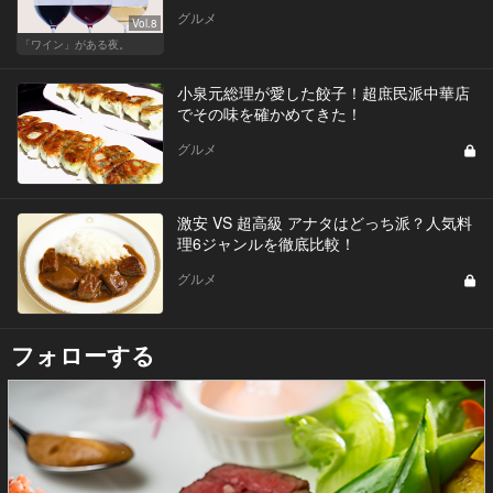
グルメ
Vol.8
「ワイン」がある夜。
小泉元総理が愛した餃子！超庶民派中華店
でその味を確かめてきた！
グルメ
激安 VS 超高級 アナタはどっち派？人気料
理6ジャンルを徹底比較！
グルメ
フォローする