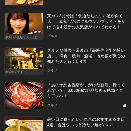
東カレ3月号は「食通たちのつい足が向く
店」。総勢47名のグルマンがプライドをか
けて推す最新の人気店がすべてわかる！
Vol.94
グルメ
東カレの素敵な大人に必要なこと
グルメな俳優も常連の「高級住宅街の旨い
店」。洋食・焼肉・酒場…地元客が気心の
知れた人と行く店4選
Vol.8
グルメ
東横線プライド。
「あの予約困難店が手がけた新店、行って
みない？」6,000円の絶品焼肉＆感動イタ
リアンへ！
グルメ
暑い日に食べたい、東京のおすすめ蕎麦店
4選。夏はツルっと冷たい麺がいい！