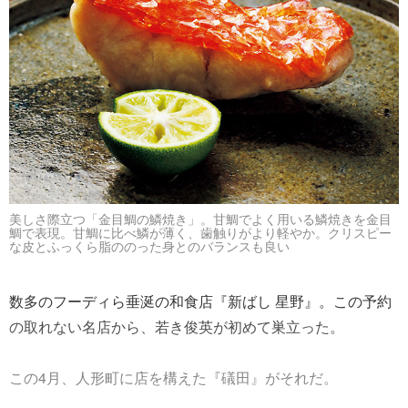
美しさ際立つ「金目鯛の鱗焼き」。甘鯛でよく用いる鱗焼きを金目
鯛で表現。甘鯛に比べ鱗が薄く、歯触りがより軽やか。クリスピー
な皮とふっくら脂ののった身とのバランスも良い
数多のフーディら垂涎の和食店『新ばし 星野』。この予約
の取れない名店から、若き俊英が初めて巣立った。
この4月、人形町に店を構えた『礒田』がそれだ。