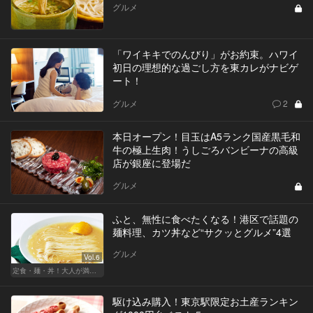
グルメ
「ワイキキでのんびり」がお約束。ハワイ
初日の理想的な過ごし方を東カレがナビゲ
ート！
グルメ
2
本日オープン！目玉はA5ランク国産黒毛和
牛の極上生肉！うしごろバンビーナの高級
店が銀座に登場だ
グルメ
ふと、無性に食べたくなる！港区で話題の
麺料理、カツ丼など“サクッとグルメ”4選
グルメ
Vol.6
定食・麺・丼！大人が満足できるサクッとグルメ
駆け込み購入！東京駅限定お土産ランキン