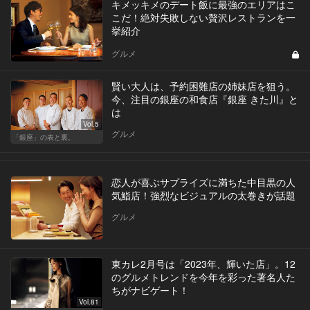
キメッキメのデート飯に最強のエリアはこ
こだ！絶対失敗しない贅沢レストランを一
挙紹介
グルメ
賢い大人は、予約困難店の姉妹店を狙う。
今、注目の銀座の和食店『銀座 きた川』と
は
Vol.5
グルメ
「銀座」の表と裏。
恋人が喜ぶサプライズに満ちた中目黒の人
気鮨店！強烈なビジュアルの太巻きが話題
グルメ
東カレ2月号は「2023年、輝いた店」。12
のグルメトレンドを今年を彩った著名人た
ちがナビゲート！
Vol.81