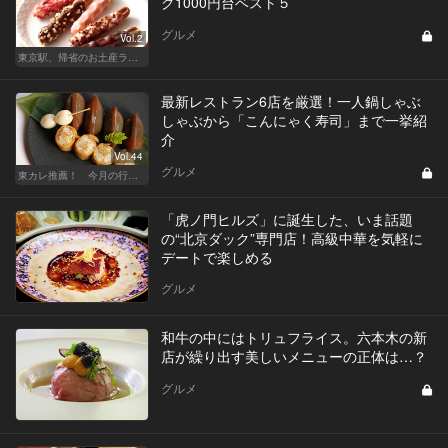
グ1000円台ベスト５
グルメ
Vol.2
東京駅、帰省のお土産ランキング
最新レストラン6店を厳選！一人鍋しゃぶ
しゃぶから「こんにゃく寿司」まで一挙紹
介
Vol.44
グルメ
東カレ推薦！ 今月の行くべき店
「虎ノ門ヒルズ」に誕生した、いま話題
の“北京ダック”専門店！高級中華を気軽に
デートで楽しめる
グルメ
和牛の中にはトリュフライス。六本木の新
店が繰り出す美しいメニューの正体は…？
グルメ