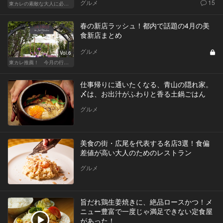
グルメ
15
東カレの素敵な大人に必要なこと
春の新店ラッシュ！都内で話題の4月の美
食新店まとめ
グルメ
Vol.6
東カレ推薦！ 今月の行くべき店
仕事帰りに通いたくなる、青山の隠れ家。
〆は、お出汁がふわりと香る土鍋ごはん
グルメ
美食の街・広尾を代表する名店3選！食偏
差値が高い大人のためのレストラン
グルメ
旨だれ鶏生姜焼きに、絶品ロースかつ！メ
ニュー豊富で一度じゃ満足できない定食屋
があった！