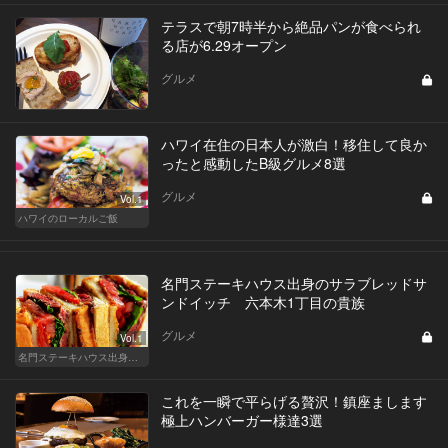
テラスで朝7時半から絶品パンが食べられ
る店が6.29オープン
グルメ
ハワイ在住の日本人が激白！移住して良か
ったと感動したB級グルメ8選
グルメ
Vol.1
ハワイのローカルご飯
名門ステーキハウス出身のサラブレッドサ
ンドイッチ 六本木1丁目の貴族
グルメ
Vol.1
名門ステーキハウス出身「サラブレッドサンド」三強
これを一瞬で平らげる贅沢！鎮座まします
極上ハンバーガー様達3選