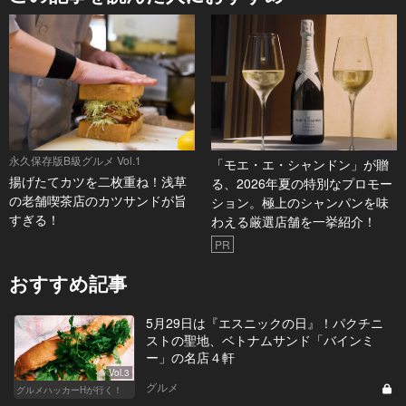
永久保存版B級グルメ Vol.1
「モエ・エ・シャンドン」が贈
揚げたてカツを二枚重ね！浅草
る、2026年夏の特別なプロモー
の老舗喫茶店のカツサンドが旨
ション。極上のシャンパンを味
すぎる！
わえる厳選店舗を一挙紹介！
PR
おすすめ記事
5月29日は『エスニックの日』！パクチニ
ストの聖地、ベトナムサンド「バインミ
ー」の名店４軒
Vol.3
グルメ
グルメハッカーHが行く！