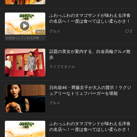
ふわっふわのタマゴサンドが味わえる洋食
の名店へ！一度は食べてほしい柔らかさ！
グルメ
2
Vol.5
心をほぐしてくれる洋食
話題の美女が案内する、白金高輪グルメ散
歩
ライフスタイル
日向坂46・齊藤京子が大人の贅沢！ラグジ
ュアリーなトリュフバーガーを堪能
グルメ
ふわっふわのタマゴサンドが味わえる洋食
の名店へ！一度は食べてほしい柔らかさ！