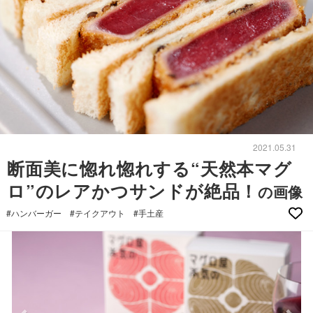
2021.05.31
断面美に惚れ惚れする“天然本マグ
ロ”のレアかつサンドが絶品！
の画像
#ハンバーガー
#テイクアウト
#手土産