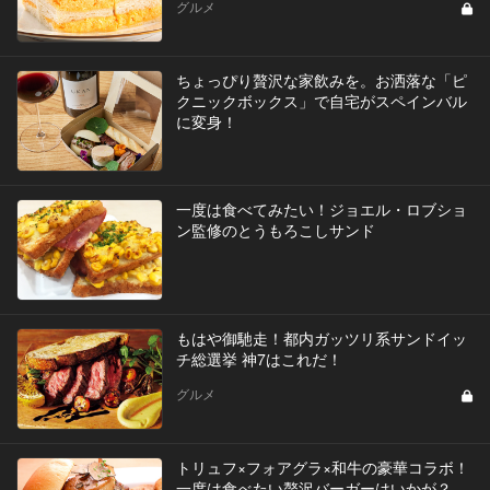
グルメ
ちょっぴり贅沢な家飲みを。お洒落な「ピ
クニックボックス」で自宅がスペインバル
に変身！
一度は食べてみたい！ジョエル・ロブショ
ン監修のとうもろこしサンド
もはや御馳走！都内ガッツリ系サンドイッ
チ総選挙 神7はこれだ！
グルメ
トリュフ×フォアグラ×和牛の豪華コラボ！
一度は食べたい贅沢バーガーはいかが？