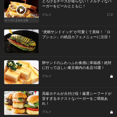
とろけるチーズが堪らない！メルティなバ
ーガーをビールとともに！
グルメ
2
Vol.7
チーズにまみれる夜
“虎柄サンドイッチ”が可愛くて美味！「ロ
ブション」の絶品カフェメニューに注目！
卵サンドのふわっふわ食感に幸福感！絶対
に行ってほしい東京都内の名店10選！
グルメ
高級ホテルが火付け役！厳選シーフードが
旨すぎるネクストなバーガーをご堪能あ
れ！
グルメ