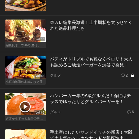
東カレ編集長激選！上半期私を太らせてく
れた絶品料理たち
Vol.55
編集長オーツキの 磨け、バカ舌！ 学べ、オトナの遊び
パティがトリプルでも難なくペロリ！大人
も認めるご馳走バーガーを渋谷で発見！
グルメ
2
Vol.13
小宮山雄飛の本能のひと皿
ハンバーガー界のA級グルメだ！春にはテ
ラスでゆったりとグルメバーガーを！
グルメ
6
Vol.15
夕方からずっとお肉の事を考えてる貴方へ
手土産にしたいサンドイッチの新店！大阪
で大人気のへレカツサンドが銀座進出！