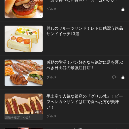
グルメ
麗しのフルーツサンド！レトロ感漂う絶品
サンドイッチ13選
感動の復活！パン好きなら絶対に足を運ぶ
べき日比谷の最強注目店！
グルメ
3
手土産で人気な銀座の『グリル梵』！ビー
フヘレカツサンドは店で食べた方が美味
い！
Vol.7
グルメ
銀座を遊びつくせ！