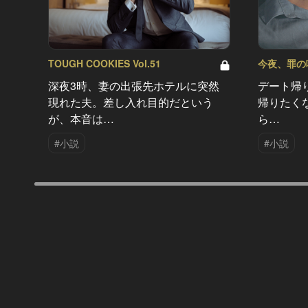
TOUGH COOKIES Vol.51
今夜、罪の味を
深夜3時、妻の出張先ホテルに突然
デート帰
現れた夫。差し入れ目的だという
帰りたく
が、本音は…
ら…
#小説
#小説