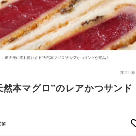
断面美に惚れ惚れする“天然本マグロ”のレアかつサンドが絶品！
2021.05
天然本マグロ”のレアかつサンド
海鮮