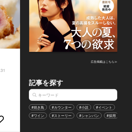
広告掲載はこちら≫
.31
記事を探す
#焼き鳥
#カウンター
#小説
#イベント
#港区
#ワイン
#ストーリー
#シャンパン
#採用
#恋