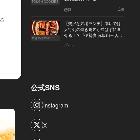
TOUGH COOKIES
恋愛
9
/5
【贅沢な穴場ランチ】本店では
大行列の焼き鳥丼が並ばずに食
Vol.7
せる！？『伊勢廣 赤坂山王店』
焼き鳥が艶めいてきた
へ
グルメ
公式SNS
Instagram
X