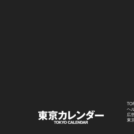
TO
ヘ
広
東