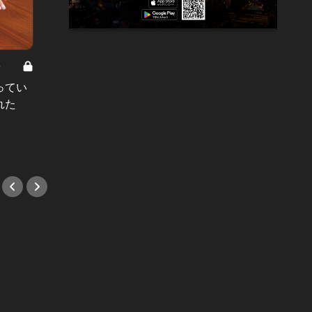
8
男と女の答えあわせ【A】 Vol.308
ってい
結婚願望ゼロだった27歳男性が、交
れた
際2年で突然プロポーズ。彼の心が
変わった“理由”とは
#小説