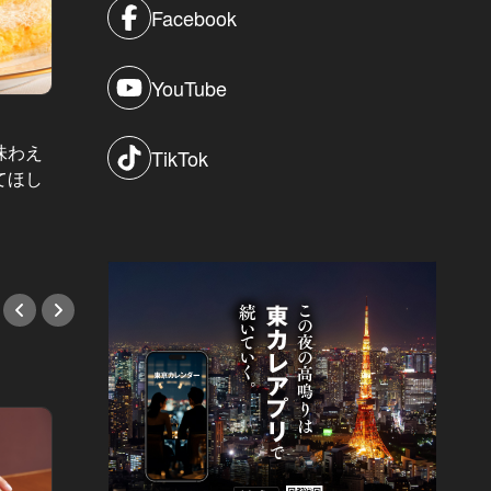
Facebook
YouTube
味わえ
もはやジャンクフードじゃない！女
これぞ
TikTok
てほし
子にも大人気のヘルシーバーガー＆
きのテ
黒船バーガー４選
#ハン
#ハンバーガー