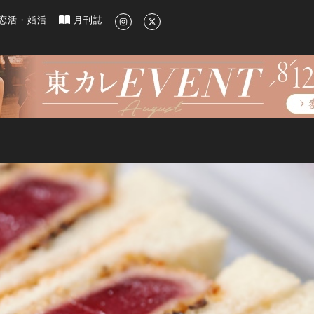
新のグルメ、洗練されたライフスタイル情報
恋活・婚活
月刊誌