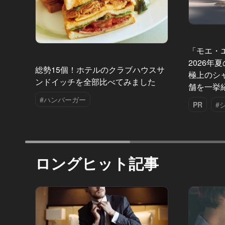
「モエ・
2026年
総勢15個！ホテルのクラブハウスサ
極上のシ
ンドイッチを全部比べてみました
舗を一挙
#ハンバーガー
PR
#
ロングヒット記事