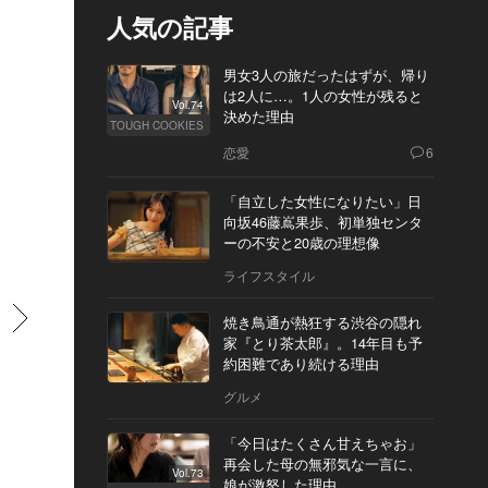
人気の記事
男女3人の旅だったはずが、帰り
は2人に…。1人の女性が残ると
Vol.74
決めた理由
TOUGH COOKIES
恋愛
6
「自立した女性になりたい」日
向坂46藤嶌果歩、初単独センタ
ーの不安と20歳の理想像
ライフスタイル
すすむ
焼き鳥通が熱狂する渋谷の隠れ
家『とり茶太郎』。14年目も予
約困難であり続ける理由
グルメ
「今日はたくさん甘えちゃお」
再会した母の無邪気な一言に、
Vol.73
娘が激怒した理由