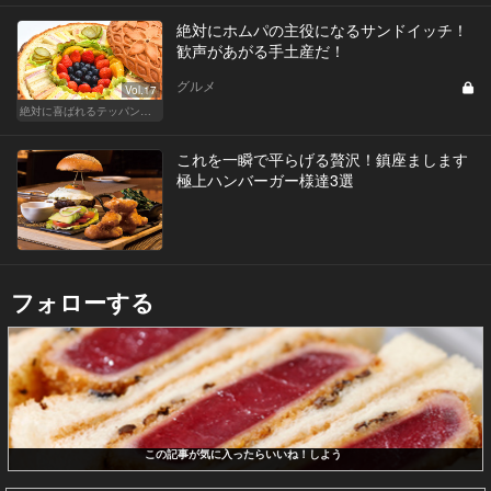
絶対にホムパの主役になるサンドイッチ！
歓声があがる手土産だ！
グルメ
Vol.17
絶対に喜ばれるテッパン手土産
これを一瞬で平らげる贅沢！鎮座まします
極上ハンバーガー様達3選
フォローする
この記事が気に入ったらいいね！しよう