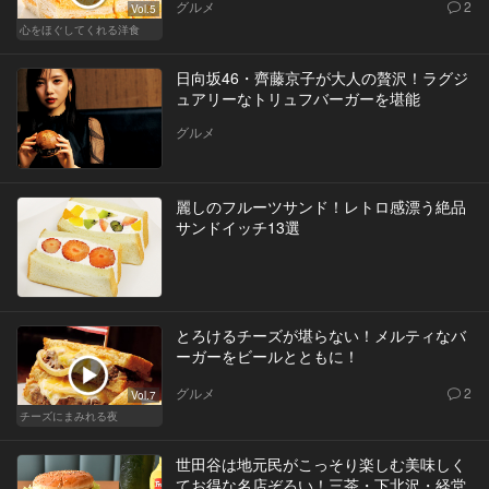
グルメ
2
Vol.5
心をほぐしてくれる洋食
日向坂46・齊藤京子が大人の贅沢！ラグジ
ュアリーなトリュフバーガーを堪能
グルメ
麗しのフルーツサンド！レトロ感漂う絶品
サンドイッチ13選
とろけるチーズが堪らない！メルティなバ
ーガーをビールとともに！
グルメ
2
Vol.7
チーズにまみれる夜
世田谷は地元民がこっそり楽しむ美味しく
てお得な名店ぞろい！三茶・下北沢・経堂