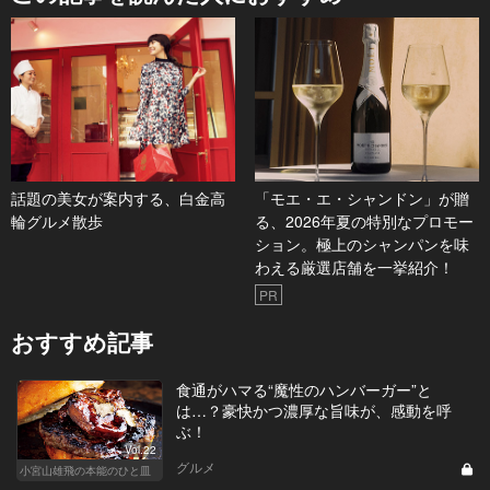
話題の美女が案内する、白金高
「モエ・エ・シャンドン」が贈
輪グルメ散歩
る、2026年夏の特別なプロモー
ション。極上のシャンパンを味
わえる厳選店舗を一挙紹介！
PR
おすすめ記事
食通がハマる“魔性のハンバーガー”と
は…？豪快かつ濃厚な旨味が、感動を呼
ぶ！
Vol.22
グルメ
小宮山雄飛の本能のひと皿