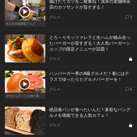
揚げたてカツを二枚重ね！浅草の老舗喫茶
店のカツサンドが旨すぎる！
グルメ
3
Vol.1
永久保存版B級グルメ
とろ～りモッツァレラと生ハムが絡み合っ
たバーガーが旨すぎる！大人気バーガーシ
ョップの限定メニューが話題！
グルメ
ハンバーガー界のA級グルメだ！春にはテ
ラスでゆったりとグルメバーガーを！
グルメ
6
Vol.15
夕方からずっとお肉の事を考えてる貴方へ
絶品食パンが食べたいんだ！多彩なパング
ルメを堪能できる人気カフェ！
グルメ