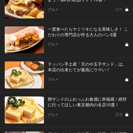
グルメ
1
一度食べたらヤミツキになる美味しさ！ こ
だわりの専門店が作る大人のパン3選
グルメ
テッパン手土産「天のや玉子サンド」は、
本店の出来たてが最高にウマい！
グルメ
卵サンドのふわっふわ食感に幸福感！絶対
に行ってほしい東京都内の名店10選！
グルメ
2