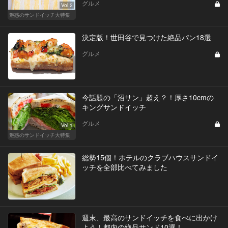
グルメ
Vol.2
魅惑のサンドイッチ大特集
決定版！世田谷で見つけた絶品パン18選
グルメ
今話題の「沼サン」超え？！厚さ10cmの
キングサンドイッチ
グルメ
Vol.1
魅惑のサンドイッチ大特集
総勢15個！ホテルのクラブハウスサンドイ
ッチを全部比べてみました
週末、最高のサンドイッチを食べに出かけ
よう！都内の絶品サンド10選！