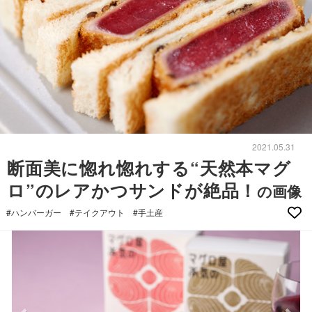
2021.05.31
断面美に惚れ惚れする“天然本マグ
ロ”のレアかつサンドが絶品！
の画像
#ハンバーガー
#テイクアウト
#手土産