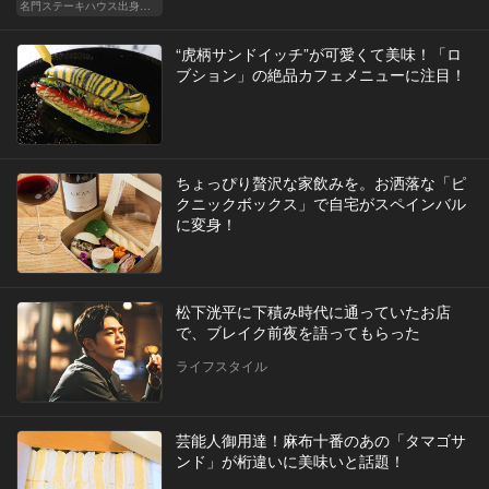
名門ステーキハウス出身「サラブレッドサンド」三強
“虎柄サンドイッチ”が可愛くて美味！「ロ
ブション」の絶品カフェメニューに注目！
ちょっぴり贅沢な家飲みを。お洒落な「ピ
クニックボックス」で自宅がスペインバル
に変身！
松下洸平に下積み時代に通っていたお店
で、ブレイク前夜を語ってもらった
ライフスタイル
芸能人御用達！麻布十番のあの「タマゴサ
ンド」が桁違いに美味いと話題！