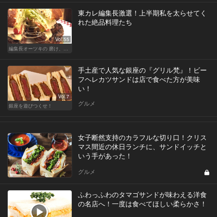
東カレ編集長激選！上半期私を太らせてく
れた絶品料理たち
Vol.55
編集長オーツキの 磨け、バカ舌！ 学べ、オトナの遊び
手土産で人気な銀座の『グリル梵』！ビー
フヘレカツサンドは店で食べた方が美味
い！
Vol.7
グルメ
銀座を遊びつくせ！
女子断然支持のカラフルな切り口！クリス
マス間近の休日ランチに、サンドイッチと
いう手があった！
グルメ
ふわっふわのタマゴサンドが味わえる洋食
の名店へ！一度は食べてほしい柔らかさ！