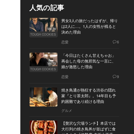
人気の記事
男女3人の旅だったはずが、帰り
は2人に…。1人の女性が残ると
Vol.74
決めた理由
TOUGH COOKIES
恋愛
6
「今日はたくさん甘えちゃお」
再会した母の無邪気な一言に、
Vol.73
娘が激怒した理由
TOUGH COOKIES
恋愛
9
焼き鳥通が熱狂する渋谷の隠れ
家『とり茶太郎』。14年目も予
約困難であり続ける理由
グルメ
【贅沢な穴場ランチ】本店では
大行列の焼き鳥丼が並ばずに食