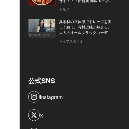
せる！？『伊勢廣 赤坂山王店』
へ
グルメ
異素材の立体感でドレープを美
しく纏う。有村架純が魅せる、
Vol.53
大人のオールブラックコーデ
東カレ女子の作り方
ライフスタイル
公式SNS
Instagram
X