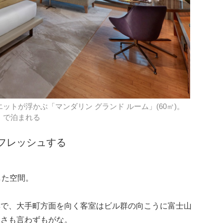
トが浮かぶ「マンダリン グランド ルーム」(60㎡)。
別）で泊まれる
フレッシュする
した空間。
群で、大手町方面を向く客室はビル群の向こうに富士山
しさも言わずもがな。