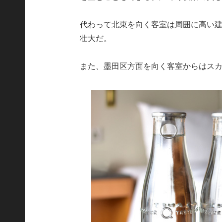
代わって北東を向く客室は周囲に高い
壮大だ。
また、墨田区方面を向く客室からはス