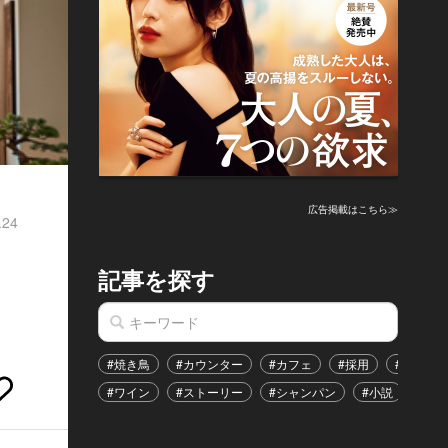
広告掲載はこちら≫
.24
宿
記事を探す
#焼き鳥
#カウンター
#カフェ
#採用
#恋愛
#ワイン
#ストーリー
#シャンパン
#小説
#イ