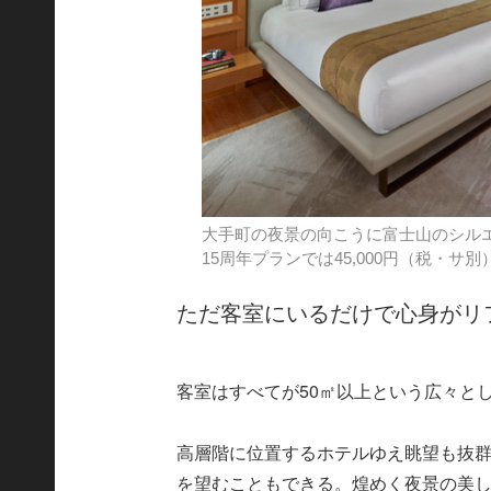
大手町の夜景の向こうに富士山のシルエッ
15周年プランでは45,000円（税・サ
ただ客室にいるだけで心身がリ
客室はすべてが50㎡以上という広々と
高層階に位置するホテルゆえ眺望も抜
を望むこともできる。煌めく夜景の美