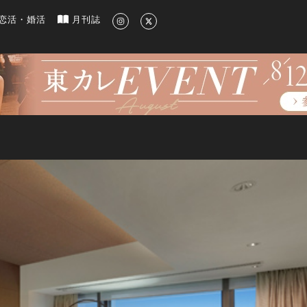
新のグルメ、洗練されたライフスタイル情報
恋活・婚活
月刊誌