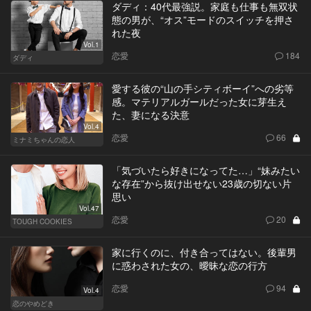
ダディ：40代最強説。家庭も仕事も無双状
態の男が、“オス”モードのスイッチを押さ
れた夜
Vol.1
恋愛
184
ダディ
愛する彼の“山の手シティボーイ”への劣等
感。マテリアルガールだった女に芽生え
た、妻になる決意
Vol.4
恋愛
66
ミナミちゃんの恋人
「気づいたら好きになってた…」“妹みたい
な存在”から抜け出せない23歳の切ない片
思い
Vol.47
恋愛
20
TOUGH COOKIES
家に行くのに、付き合ってはない。後輩男
に惑わされた女の、曖昧な恋の行方
恋愛
94
Vol.4
恋のやめどき