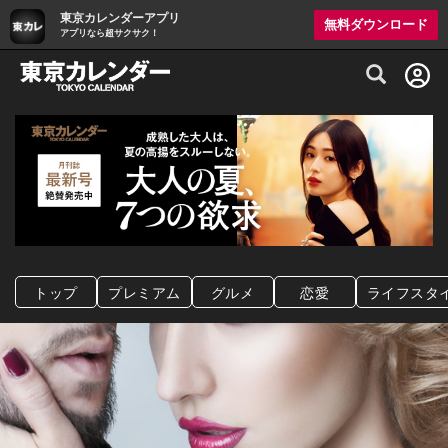
東京カレンダーアプリ
無料ダウンロード
アプリなら超サクサク！
グルメ情報・プレミアムレストラン予約サイト
トップ
プレミアム
グルメ
恋愛
ライフスタ