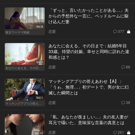
「ずっと、言いたかったことがある…」夫
からの予想外な一言に、ベッドルームに駆
け込んだ妻
Vol.8
恋愛
377
東京ワーママ戦線
あなたに会える、その日まで：結婚5年目
33歳。待望の妊娠。幸せと同時に訪れた違
和感とは？
Vol.1
恋愛
88
あなたに会える、その日まで
マッチングアプリの答えあわせ【A】：
「うゎ、無理…」初デートで、男が女に幻
滅した瞬間とは
Vol.1
恋愛
38
マッチングアプリの答えあわせ【A】～SEASON2～
「私、あなたが羨ましい...」夫の友人妻が
耳元で囁いた、意味深な言葉の真意とは
恋愛
261
Vol.10