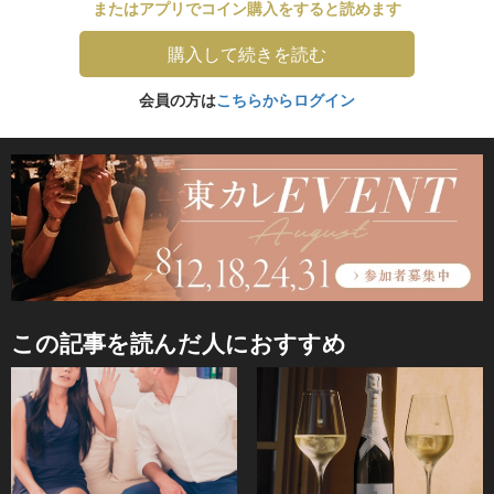
またはアプリでコイン購入をすると読めます
購入して続きを読む
会員の方は
こちらからログイン
この記事を読んだ人におすすめ