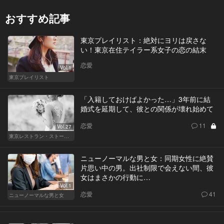
おすすめ記事
東京プレイリスト：絶対にヨリは戻さな
い！東京在住テイラー系女子の恋の結末
恋愛
Vol.1
東京プレイリスト
「入籍しておけばよかった…」3年前に結
婚式を延期して、彼との関係が壊れ始めて
恋愛
11
Vol.27
東京レストラン・ストーリー
ニューノーマルな男と女：同期女性に絶賛
片思い中の男。出社制限で会えない間、彼
女はまさかの行動に…
Vol.1
恋愛
41
ニューノーマルな男と女