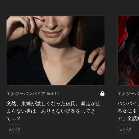
エナジーバンパイア Vol.11
エナジーバン
突然、束縛が激しくなった彼氏。暴走が止
バンパイ
まらない男は、ありえない提案をしてき
る女に引
て…？
ア」全話
#小説
#小説