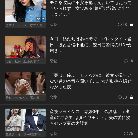
モテる彼氏に不安を抱く女。いてもたって
もいられず、女はある“禁断の行為”に出て
しまい…？
Vol.2
恋愛
58
恋愛クラッシャーな女たち
今日、私たちはあの街で：バレンタイン当
日、彼と音信不通に。翌日に驚愕のLINEが
届き…
Vol.1
恋愛
18
今日、私たちはあの街で
「実は、俺…」モテるのに、彼女が長年い
ない男の本音を聞いて…。女が動揺を隠せ
なかった夜
Vol.8
恋愛
33
乗れるものなら、玉の輿
産後クライシス—結婚3年目の波乱—：出
産の“ご褒美”はダイヤモンド。夫の愛に浸
るセレブ妻の大誤算
Vol.1
恋愛
75
産後クライシス—結婚3年目の波乱—