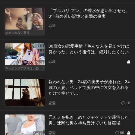
「ブルガリ マン」の香水が思い出させた、
3年前の苦い記憶と衝撃の事実
恋愛
Vol.1
忘れられない香り
30歳女の恋愛事情「色んな人を見ておけば
良かった」という後悔は、絶対したくない
恋愛
Vol.8
マッチングアプリは、必然に。
報われない男：24歳の美男子が溺れた、34
歳の人妻。ベッドで腕の中に彼女を入れる
だけで幸せで…
恋愛
10
元カノを抱きしめたジャケットで帰宅した
男。迂闊な男を待ち受けていた修羅場
恋愛
66
Vol.11