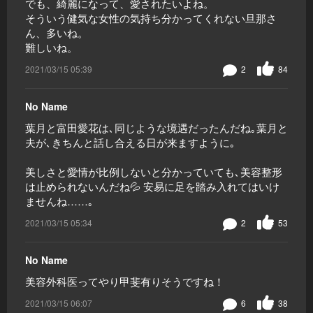
でも、綺麗になって、愛されたいよね。
そういう健気な女性の気持ち分かってくれない旦那さ
ん、多いね。
難しいね。
2021/03/15 05:39
2
84
No Name
葉月と富田愛花は､同じような境遇だったんだね｡葉月と
夫が､きちんと話し合える日が来ますように｡
美しさと愛情が比例しないと分かっていても､美容整形
は止められないんだね💦 安易に足を踏み入れてはいけ
ませんね……｡
2021/03/15 05:34
2
53
No Name
美容外科医ってやり甲斐有りそうですね！
2021/03/15 06:07
6
38