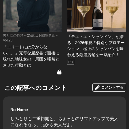
男と女の怪談～25歳以下閲覧禁止～
「モエ・エ・シャンドン」が贈
Vol.20
る、2026年夏の特別なプロモー
「エリートには分からな
ション。極上のシャンパンを味
い…。」完璧な履歴書で面接に
わえる厳選店舗を一挙紹介！
現れた地味女の、周囲を唖然と
PR
させた行動とは
この記事へのコメント
コメントする
No Name
しみとりも二重切開と、ちょっとのリフトアップで美人
になれるなら、元から美人だよ。