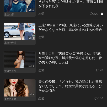
きだった男”に心奪われた妻へ、非情な制裁
が下された夜
Vol.2
恋愛
229
最後の恋
上京10年目：28歳。東京にいる意味が見い
だせなくなった時、思い出すのはあの景色
恋愛
Vol.1
上京10年目
サヨナラH：“夫婦ごっこ”を終えた、37歳
女の孤独な夜。離婚後の傷心を癒した、昔
の男との思い出とは
Vol.1
恋愛
73
サヨナラH
美女の憂鬱：「どうせ、私の顔にしか興味
ないんでしょ？」絶世の美女が抱える、ひ
そかな悩み
Vol.1
恋愛
146
美女の憂鬱